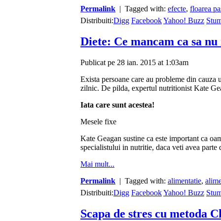
Permalink
| Tagged with:
efecte
,
floarea pa
Distribuiti:
Digg
Facebook
Yahoo! Buzz
Stu
Diete: Ce mancam ca sa nu 
Publicat pe 28 ian. 2015 at 1:03am
Exista persoane care au probleme din cauza
zilnic. De pilda, expertul nutritionist Kate G
Iata care sunt acestea!
Mesele fixe
Kate Geagan sustine ca este important ca oa
specialistului in nutritie, daca veti avea par
Mai mult...
Permalink
| Tagged with:
alimentatie
,
alim
Distribuiti:
Digg
Facebook
Yahoo! Buzz
Stu
Scapa de stres cu metoda C