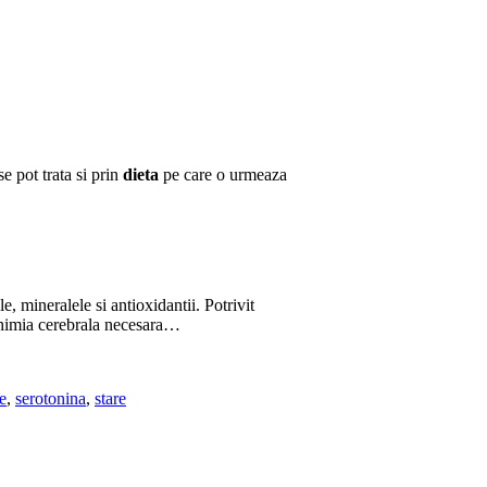
e pot trata si prin
dieta
pe care o urmeaza
le, mineralele si antioxidantii. Potrivit
e chimia cerebrala necesara…
e
,
serotonina
,
stare