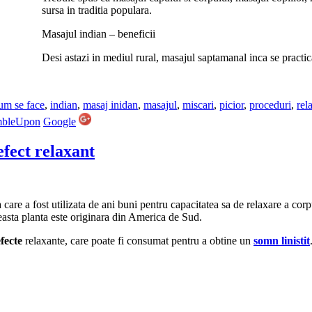
sursa in traditia populara.
Masajul indian – beneficii
Desi astazi in mediul rural, masajul saptamanal inca se practic
um se face
,
indian
,
masaj inidan
,
masajul
,
miscari
,
picior
,
proceduri
,
rel
mbleUpon
Google
efect relaxant
 care a fost utilizata de ani buni pentru capacitatea sa de relaxare a co
asta planta este originara din America de Sud.
efecte
relaxante, care poate fi consumat pentru a obtine un
somn linistit