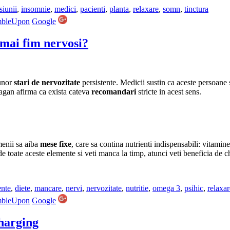
siunii
,
insomnie
,
medici
,
pacienti
,
planta
,
relaxare
,
somn
,
tinctura
mbleUpon
Google
mai fim nervosi?
 unor
stari de nervozitate
persistente. Medicii sustin ca aceste persoane s
eagan afirma ca exista cateva
recomandari
stricte in acest sens.
menii sa aiba
mese fixe
, care sa contina nutrienti indispensabili: vitamine
te de toate aceste elemente si veti manca la timp, atunci veti beneficia d
ente
,
diete
,
mancare
,
nervi
,
nervozitate
,
nutritie
,
omega 3
,
psihic
,
relaxar
mbleUpon
Google
harging