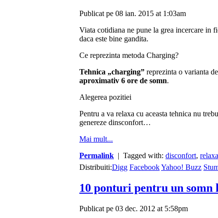
Publicat pe 08 ian. 2015 at 1:03am
Viata cotidiana ne pune la grea incercare in fi
daca este bine gandita.
Ce reprezinta metoda Charging?
Tehnica „charging”
reprezinta o varianta d
aproximativ 6 ore de somn
.
Alegerea pozitiei
Pentru a va relaxa cu aceasta tehnica nu trebui
genereze dinsconfort…
Mai mult...
Permalink
| Tagged with:
disconfort
,
relax
Distribuiti:
Digg
Facebook
Yahoo! Buzz
Stu
10 ponturi pentru un somn li
Publicat pe 03 dec. 2012 at 5:58pm