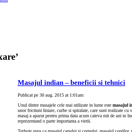
lului
xare’
Masajul indian – beneficii si tehnici
Publicat pe 30 aug. 2015 at 1:01am
Unul dintre masajele cele mai utilizate in lume este
masajul i
unor frictiuni liniare, curbe si spiralate, care sunt realizate cu
masaj a aparut pentru prima data acum cateva mii de ani in In
reprezentand o parte importanta a vietii.
Trebuie spus ca masajul capului si corpului, masajul copiilor, m