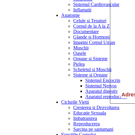
Sistemul Cardiovascular
Inflamatii
Anatomie
Celule si Tesuturi
Corpul de la A la Z
Documentare
Glande si Hormoni
Imagini Corpul Uman
Muschii
Oasele
Organe si Sisteme
Pielea
Scheletul si Muschii
Sisteme si Organe
Sistemul Endocrin
Sistemul Nervos
Aparatul digestiv
Aparatul reproducator
Ciclurile Vietii
Cresterea si Dezvoltarea
Educatie Sexuala
Imbatranirea
Reproducerea
Sarcina pe saptamani
Functiile Corpului