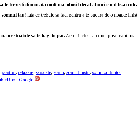
sa te trezesti dimineata mult mai obosit decat atunci cand te-ai culc
e somnul tau
! Iata ce trebuie sa faci pentru a te bucura de o noapte linist
a ore inainte sa te bagi in pat.
Aerul inchis sau mult prea uscat poate
,
ponturi
,
relaxare
,
sanatate
,
somn
,
somn linistit
,
somn odihnitor
mbleUpon
Google