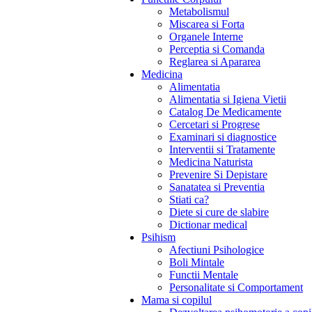
Metabolismul
Miscarea si Forta
Organele Interne
Perceptia si Comanda
Reglarea si Apararea
Medicina
Alimentatia
Alimentatia si Igiena Vietii
Catalog De Medicamente
Cercetari si Progrese
Examinari si diagnostice
Interventii si Tratamente
Medicina Naturista
Prevenire Si Depistare
Sanatatea si Preventia
Stiati ca?
Diete si cure de slabire
Dictionar medical
Psihism
Afectiuni Psihologice
Boli Mintale
Functii Mentale
Personalitate si Comportament
Mama si copilul