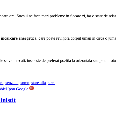
ecare ora. Stresul ne face mari probleme in fiecare zi, iar o stare de rel
e
incarcare energetica
, care poate revigora corpul uman in circa o juma
e sa va miscati, insa este de preferat pozitia la orizontala sau pe un fot
are
,
senzatie
,
somn
,
stare alfa
,
stres
mbleUpon
Google
nistit