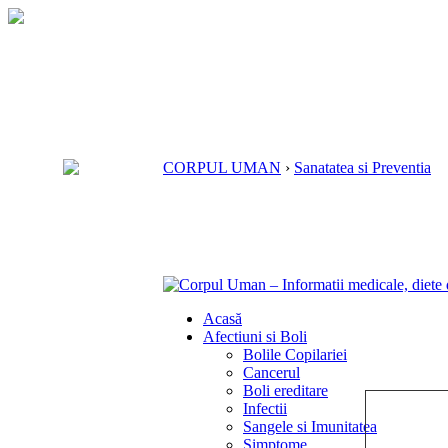
CORPUL UMAN
›
Sanatatea si Preventia
Acasă
Afectiuni si Boli
Bolile Copilariei
Cancerul
Boli ereditare
Infectii
Sangele si Imunitatea
Simptome