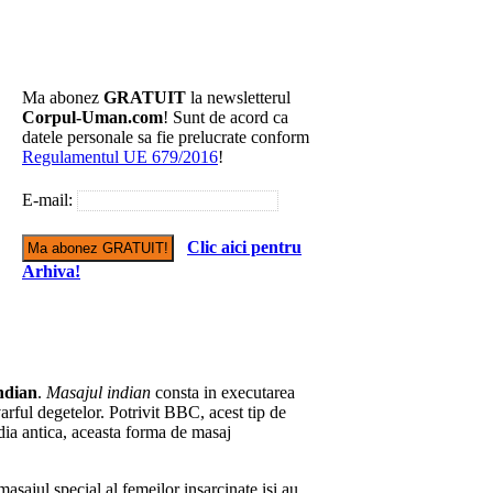
Ma abonez
GRATUIT
la newsletterul
Corpul-Uman.com
! Sunt de acord ca
datele personale sa fie prelucrate conform
Regulamentul UE 679/2016
!
E-mail:
Clic aici pentru
Arhiva!
ndian
.
Masajul indian
consta in executarea
 varful degetelor. Potrivit BBC, acest tip de
dia antica, aceasta forma de masaj
asajul special al femeilor insarcinate isi au