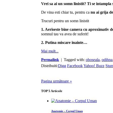
Vrei sa ai un
somn linistit
?
Ti se intampla 
De vina esti chiar tu, pentru ca
nu ai grija d
Trucuri pentru un somn linistit
1. Aeriseste bine camera cu aproximativ dou
somnul tau va avea de suferit!
2. Putina miscare inainte…
Mai mult...
Permalink
| Tagged with:
oboseala
,
odihna
Distribuiti:
Digg
Facebook
Yahoo! Buzz
Stu
Pagina următoare »
TOP
5
Articole
Anatomie – Corpul Uman