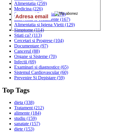
Alimentatia
(259)
Medicina
(226)
Sanatatea si Preventia
(170)
Interventii si Tratamente
(167)
Alimentatia si Igiena Vietii
(129)
Simptome
(114)
Stiati ca?
(113)
Cercetari si Progrese
(104)
Documentare
(97)
Cancerul
(88)
Organe si Sisteme
(70)
Infectii
(69)
Examinari si diagnostice
(65)
Sistemul Cardiovascular
(60)
Prevenire Si Depistare
(59)
Top Tags
dieta
(338)
Tratament
(212)
alimente
(184)
studiu
(159)
sanatate
(157)
diete
(153)