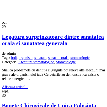
oct.
29
Legatura surprinzatoare dintre sanatatea
orala si sanatatea generala
de admin
Tags:
boli
,
organism
,
sanatate
,
sanatate orala
,
stomatologie
Categorie:
Afectiuni stomatologice
,
Stomatologie
Stiai ca problemele cu dentitia si gingiile pot releva alte afectiuni mai
grave ale organismului tau? Cercetarile au demonstrat ca exista o
relatie sinergica …
Afiseaza articol...
sept.
30
Bonete Chirugicale de Unica Folosinta