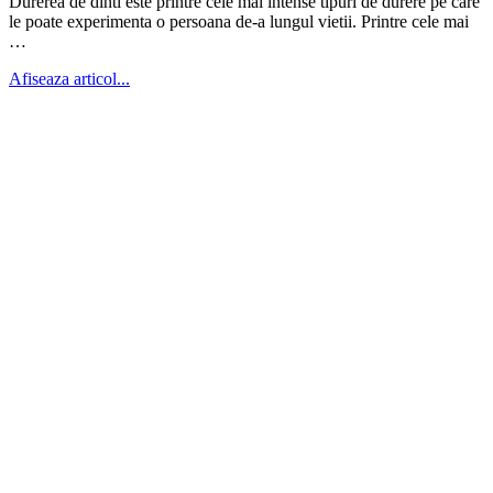
Durerea de dinti este printre cele mai intense tipuri de durere pe care
le poate experimenta o persoana de-a lungul vietii. Printre cele mai
…
Afiseaza articol...