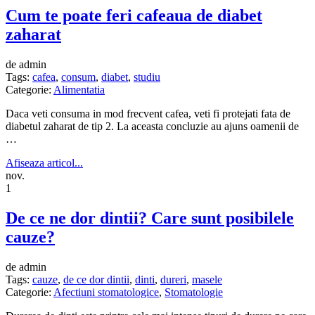
Cum te poate feri cafeaua de diabet
zaharat
de admin
Tags:
cafea
,
consum
,
diabet
,
studiu
Categorie:
Alimentatia
Daca veti consuma in mod frecvent cafea, veti fi protejati fata de
diabetul zaharat de tip 2. La aceasta concluzie au ajuns oamenii de
…
Afiseaza articol...
nov.
1
De ce ne dor dintii? Care sunt posibilele
cauze?
de admin
Tags:
cauze
,
de ce dor dintii
,
dinti
,
dureri
,
masele
Categorie:
Afectiuni stomatologice
,
Stomatologie