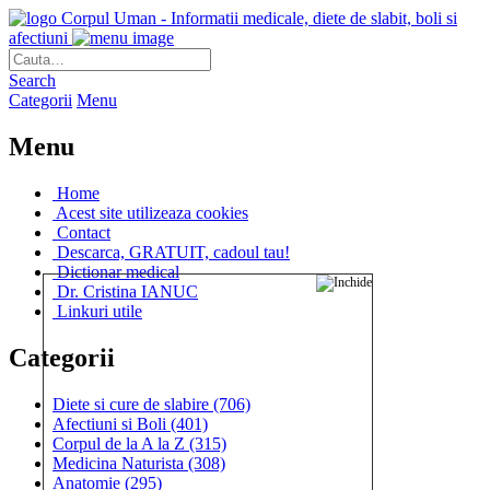
Corpul Uman - Informatii medicale, diete de slabit, boli si
afectiuni
Search
Categorii
Menu
Menu
Home
Acest site utilizeaza cookies
Contact
Descarca, GRATUIT, cadoul tau!
Dictionar medical
Dr. Cristina IANUC
Linkuri utile
Categorii
Diete si cure de slabire
(706)
Afectiuni si Boli
(401)
Corpul de la A la Z
(315)
Medicina Naturista
(308)
Anatomie
(295)