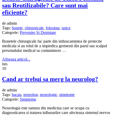
sau Reutilizabile? Care sunt mai
eficiente?
de admin
Tags:
bonete
,
chirurgicale
,
folosinta
,
unica
Categorie:
Prevenire Si Depistare
Bonetele chirurgicale fac parte din imbracamintea de protectie
medicala si au rolul de a impiedica germenii din parul sau scalpul
personalului medical sa contamineze …
Afiseaza articol...
iun.
10
Cand ar trebui sa merg la neurolog?
de admin
Tags:
bacau
,
neurolog
,
neurologie
,
simptome
Categorie:
Simptome
Neurologia este ramura din medicina care se ocupa cu
diagnosticarea si tratarea tulburarilor care afecteaza sistemul nervos