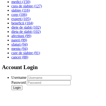
medici
(150)
cura de slabire
(127)
slabire
(116)
corp
(106)
experti
(105)
beneficii
(104)
diete de slabit
(102)
dieta de slabit
(102)
afectiuni
(99)
pareri
(99)
sfaturi
(94)
meniu
(94)
cure de slabire
(91)
cancer
(88)
Account Login
Username
Password