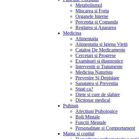
Metabolismul
Miscarea si Forta
Organele Interne
Perceptia si Comanda
Reglarea si Apararea
Medicina
Alimentatia
Alimentatia si Igiena Vietii
Catalog De Medicamente
Cercetari si Progrese
Examinari si diagnostice
Interventii si Tratamente
Medicina Naturista
Prevenire Si Depistare
Sanatatea si Preventia
Stiati ca?
Diete si cure de slabire
Dictionar medical
Psihism
Afectiuni Psihologice
Boli Mintale
Functii Mentale
Personalitate si Comportament
Mama si copilul