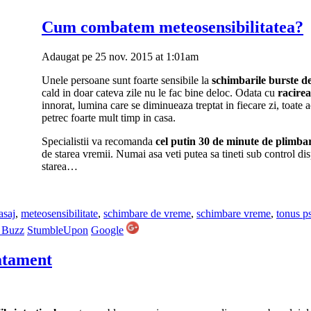
Cum combatem meteosensibilitatea?
Adaugat pe 25 nov. 2015 at 1:01am
Unele persoane sunt foarte sensibile la
schimbarile burste d
cald in doar cateva zile nu le fac bine deloc. Odata cu
racirea
innorat, lumina care se diminueaza treptat in fiecare zi, toate 
petrec foarte mult timp in casa.
Specialistii va recomanda
cel putin 30 de minute de plimbar
de starea vremii. Numai asa veti putea sa tineti sub control dis
starea…
asaj
,
meteosensibilitate
,
schimbare de vreme
,
schimbare vreme
,
tonus ps
 Buzz
StumbleUpon
Google
ratament