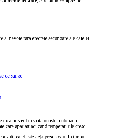
de
alimente iritante
, care au in compozitie
are ai nevoie fara efectele secundare ale cafelei
se de sange
r
 inca prezent in viata noastra cotidiana.
te care apar atunci cand temperaturile cresc.
consult, cand este deja prea tarziu. In timpul