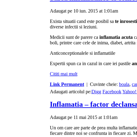
Adaugat pe 10 iun. 2015 at 1:01am
Exista situatii cand este posibil sa
te inrosesti
diverse infectii si leziuni.
Medicii sunt de parere ca
inflamatia acuta
ca
boli, printre care cele de inima, diabet, artrita
Anticonceptionalele si inflamatiile
Expertii spun ca in cazul in care iei pastile
an
Cititi mai mult
Link Permanent
| Cuvinte cheie:
boala
,
ca
Adaugati articolul pe:
Digg
Facebook
Yahoo!
Inflamatia – factor declans
Adaugat pe 11 mai 2015 at 1:01am
Un om care are parte de prea multa inflamatie
fiecare dintre noi se confrunta in fiecare zi.