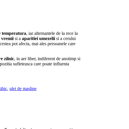
e temperatura
, iar alternantele de la rece la
 vremii
si a
aparitiei umezelii
si a cerului
acestea pot afecta, mai ales persoanele care
e zilnic
, in aer liber, indiferent de anotimp si
pozitia sufleteasca care poate influenta
ihic
,
ulei de masline