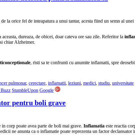
de la orice fel de inteapatura a unui tantar, acesta fiind un semn al unei
 aceasta, dureaza, de obicei, doar cateva ore sau zile. Referitor la
infla
 si chiar Alzheimer.
ticonceptionale
, risti sa te confrunti cu anumite inflamatii, spre deose
ncer pulmonar
,
cerectare
,
inflamatii
,
leziuni
,
medici
,
studiu
,
universitate
 Buzz
StumbleUpon
Google
ator pentru boli grave
 in corp poate avea parte de boli mai grave.
Inflamatia
este reactia corp
 Medicii ne anunta ca o inflamatie poate reprezenta un factor declansator 