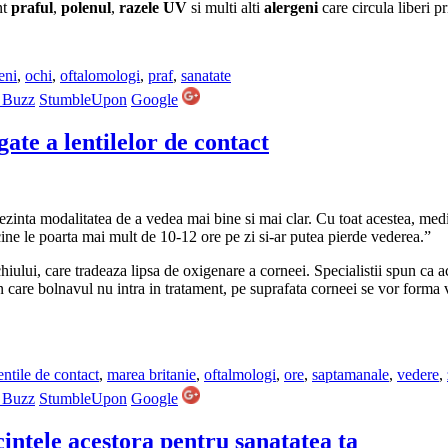
nt
praful
,
polenul
,
razele UV
si multi alti
alergeni
care circula liberi pr
eni
,
ochi
,
oftalomologi
,
praf
,
sanatate
 Buzz
StumbleUpon
Google
gate a lentilelor de contact
ezinta modalitatea de a vedea mai bine si mai clar. Cu toat acestea, medi
ine le poarta mai mult de 10-12 ore pe zi si-ar putea pierde vederea.”
hiului, care tradeaza lipsa de oxigenare a corneei. Specialistii spun ca
l in care bolnavul nu intra in tratament, pe suprafata corneei se vor form
entile de contact
,
marea britanie
,
oftalmologi
,
ore
,
saptamanale
,
vedere
,
 Buzz
StumbleUpon
Google
cintele acestora pentru sanatatea ta