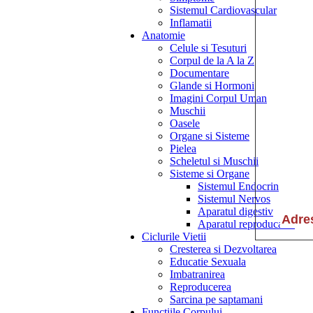
Sistemul Cardiovascular
Inflamatii
Anatomie
Celule si Tesuturi
Corpul de la A la Z
Documentare
Glande si Hormoni
Imagini Corpul Uman
Muschii
Oasele
Organe si Sisteme
Pielea
Scheletul si Muschii
Sisteme si Organe
Sistemul Endocrin
Sistemul Nervos
Aparatul digestiv
Aparatul reproducator
Ciclurile Vietii
Cresterea si Dezvoltarea
Educatie Sexuala
Imbatranirea
Reproducerea
Sarcina pe saptamani
Functiile Corpului