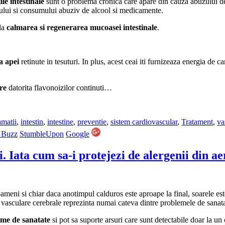
ile intestinale
sunt o problema cronica care apare din cauza abuzului 
tului si consumului abuziv de alcool si medicamente.
 la
calmarea si regenerarea mucoasei intestinale
.
a apei
retinute in tesuturi. In plus, acest ceai iti furnizeaza energia de c
re
datorita flavonoizilor continuti…
amatii
,
intestin
,
intestine
,
preventie
,
sistem cardiovascular
,
Tratament
,
va
 Buzz
StumbleUpon
Google
. Iata cum sa-i protejezi de alergenii din ae
meni si chiar daca anotimpul calduros este aproape la final, soarele este
e vasculare cerebrale reprezinta numai cateva dintre problemele de sanata
me de sanatate
si pot sa suporte arsuri care sunt detectabile doar la un 