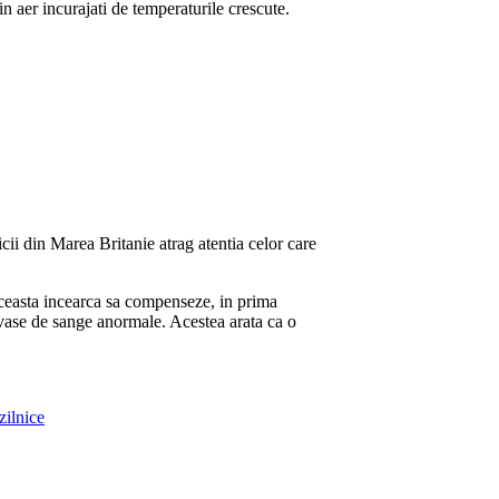
in aer incurajati de temperaturile crescute.
cii din Marea Britanie atrag atentia celor care
 aceasta incearca sa compenseze, in prima
a vase de sange anormale. Acestea arata ca o
zilnice