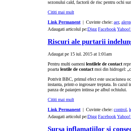
sezonului cald, factorii de risc pentru ochi su
Cititi mai mult
Link Permanent
| Cuvinte cheie:
aer
,
alerg
Adaugati articolul pe:
Digg
Facebook
Yahoo!
Riscuri ale purtarii indelun
Adaugat pe 15 iul. 2015 at 1:01am
Pentru multi oameni
lentilele de contact
repr
poarta
lentile de contact
moi din hidrogel: „c
Potrivit BBC, primul efect este uscaciunea oc
instanta, printr-o ingrosare treptata. In cazu
panza de paianjen intinsa pe albul ochiului.
Cititi mai mult
Link Permanent
| Cuvinte cheie:
control
,
l
Adaugati articolul pe:
Digg
Facebook
Yahoo!
Sursa inflamatiilor si conse