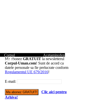
Corpul
Acetaminofen
Ma abonez
GRATUIT
la newsletterul
Uman
Corpul-Uman.com
! Sunt de acord ca
datele personale sa fie prelucrate conform
Regulamentul UE 679/2016
!
E-mail:
Clic aici pentru
Arhiva!