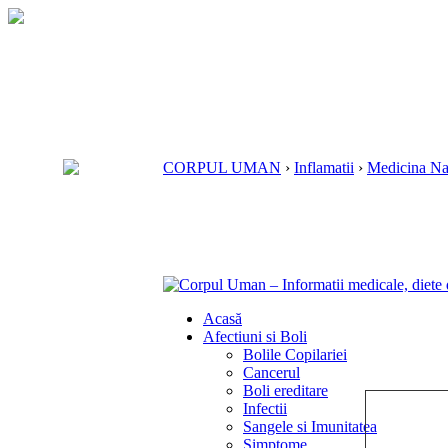
CORPUL UMAN
›
Inflamatii
›
Medicina Nat
Acasă
Afectiuni si Boli
Bolile Copilariei
Cancerul
Boli ereditare
Infectii
Sangele si Imunitatea
Simptome