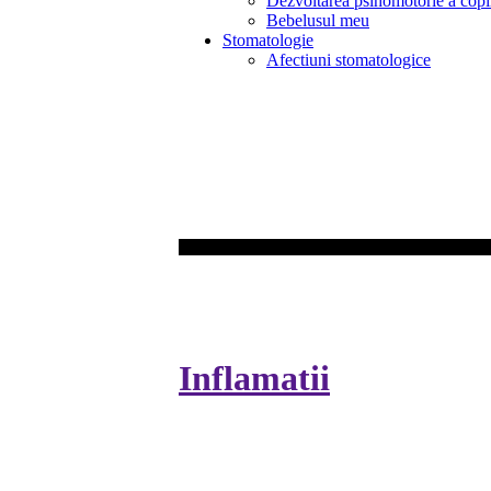
Dezvoltarea psihomotorie a copi
Bebelusul meu
Stomatologie
Afectiuni stomatologice
Inflamatii