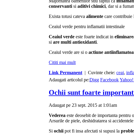
Majoritatea oamenilor stiu faptul ca
inflamati
conservanti
si
aditivi chimici
, dar si a fuma
Exista totusi cateva
alimente
care contribuie
Ceaiul verde pentru inflamatii intestinale
Ceaiul verde
este foarte indicat in
eliminare
si
are multi antioxidanti
.
Ceaiul verde are si o
actiune antiinflamatoa
Cititi mai mult
Link Permanent
| Cuvinte cheie:
ceai
,
infl
Adaugati articolul pe:
Digg
Facebook
Yahoo!
Ochii sunt foarte importanti
Adaugat pe 23 sept. 2015 at 1:01am
Vederea
este deosebit de importanta pentru oa
Arsurile de piele, deshidratarea si accidentel
Si
ochii
pot fi insa afectati si supusi la
proble