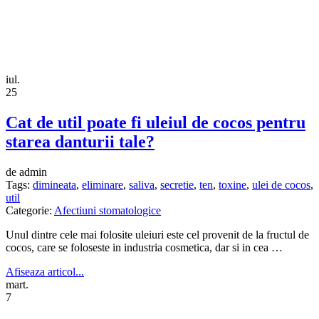
iul.
25
Cat de util poate fi uleiul de cocos pentru
starea danturii tale?
de admin
Tags:
dimineata
,
eliminare
,
saliva
,
secretie
,
ten
,
toxine
,
ulei de cocos
,
util
Categorie:
Afectiuni stomatologice
Unul dintre cele mai folosite uleiuri este cel provenit de la fructul de
cocos, care se foloseste in industria cosmetica, dar si in cea …
Afiseaza articol...
mart.
7