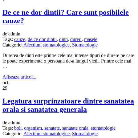
De ce ne dor dintii? Care sunt posibilele
cauze?
de admin
Tags:
cauze
,
de ce dor dintii
,
dinti
,
dureri
,
masele
Categorie:
Afectiuni stomatologice
,
Stomatologie
Durerea de dinti este printre cele mai intense tipuri de durere pe care
le poate experimenta o persoana de-a lungul vietii. Printre cele mai
…
Afiseaza articol...
oct.
29
Legatura surprinzatoare dintre sanatatea
orala si sanatatea generala
de admin
Tags:
boli
,
organism
,
sanatate
,
sanatate orala
,
stomatologie
Categorie:
Afectiuni stomatologice
,
Stomatologie