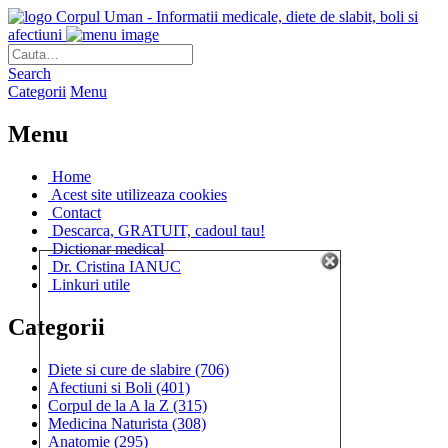
Corpul Uman - Informatii medicale, diete de slabit, boli si
afectiuni
Search
Categorii
Menu
Menu
Home
Acest site utilizeaza cookies
Contact
Descarca, GRATUIT, cadoul tau!
Dictionar medical
Dr. Cristina IANUC
Linkuri utile
Categorii
Diete si cure de slabire
(706)
Afectiuni si Boli
(401)
Corpul de la A la Z
(315)
Medicina Naturista
(308)
Anatomie
(295)