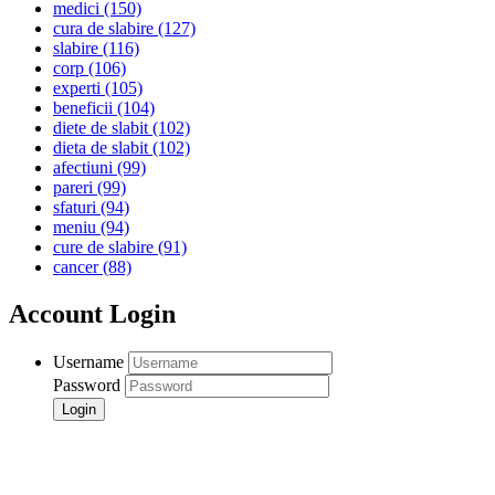
medici
(150)
cura de slabire
(127)
slabire
(116)
corp
(106)
experti
(105)
beneficii
(104)
diete de slabit
(102)
dieta de slabit
(102)
afectiuni
(99)
pareri
(99)
sfaturi
(94)
meniu
(94)
cure de slabire
(91)
cancer
(88)
Account Login
Username
Password