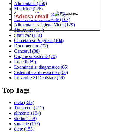
Alimentatia
(259)
Medicina
(226)
Sanatatea si Preventia
(170)
Interventii si Tratamente
(167)
Alimentatia si Igiena Vietii
(129)
Simptome
(114)
Stiati ca?
(113)
Cercetari si Progrese
(104)
Documentare
(97)
Cancerul
(88)
Organe si Sisteme
(70)
Infectii
(69)
Examinari si diagnostice
(65)
Sistemul Cardiovascular
(60)
Prevenire Si Depistare
(59)
Top Tags
dieta
(338)
Tratament
(212)
alimente
(184)
studiu
(159)
sanatate
(157)
diete
(153)