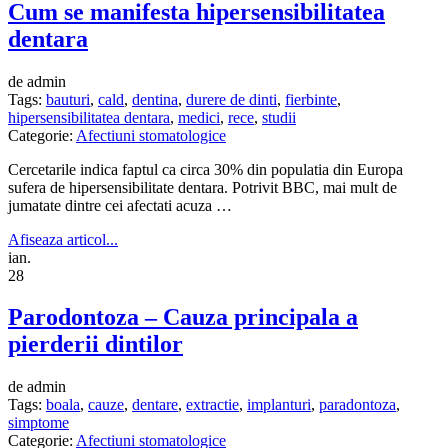
Cum se manifesta hipersensibilitatea
dentara
de admin
Tags:
bauturi
,
cald
,
dentina
,
durere de dinti
,
fierbinte
,
hipersensibilitatea dentara
,
medici
,
rece
,
studii
Categorie:
Afectiuni stomatologice
Cercetarile indica faptul ca circa 30% din populatia din Europa
sufera de hipersensibilitate dentara. Potrivit BBC, mai mult de
jumatate dintre cei afectati acuza …
Afiseaza articol...
ian.
28
Parodontoza – Cauza principala a
pierderii dintilor
de admin
Tags:
boala
,
cauze
,
dentare
,
extractie
,
implanturi
,
paradontoza
,
simptome
Categorie:
Afectiuni stomatologice