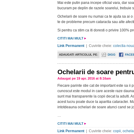
Mai este putin pana incepe oficial vara, dar so
bucuram pe deplin de razele soarelui, trebuie 
Ochelarii de soare nu numai ca te ajuta sa ai o p
te de probleme precum cataracta sau alte afectiu
Si pentru ca stim ca iti doresti o privire 100% pr
CITITI MAI MULT
Link Permanent
| Cuvinte cheie:
colectia nou
ADAUGATI ARTICOLUL PE:
DIGG
FACE
Ochelarii de soare pentru
Adaugat pe 19 apr. 2016 at 8:16am
Fiecare parinte stie cat de important este sa ii 
cunoscut este modul in care aceste raze daunato
sunt mai transparente la copii decat la adulti. Ast
acest lucru poate duce la aparitia cataractei. Mai
intotdeauna ochelari de soare atunci cand se jo
…
CITITI MAI MULT
Link Permanent
| Cuvinte cheie:
copii
,
ochela