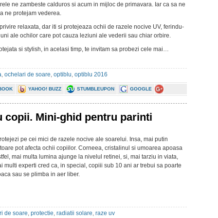
arele ne zambeste calduros si acum in mijloc de primavara. Iar ca sa ne
sa ne protejam vederea.
rivire relaxata, dar iti si protejeaza ochii de razele nocive UV, ferindu-
ni ale ochilor care pot cauza leziuni ale vederii sau chiar orbire.
otejata si stylish, in acelasi timp, te invitam sa probezi cele mai…
a
,
ochelari de soare
,
optiblu
,
optiblu 2016
BOOK
YAHOO! BUZZ
STUMBLEUPON
GOOGLE
 copii. Mini-ghid pentru parinti
protejezi pe cei mici de razele nocive ale soarelui. Insa, mai putin
are pot afecta ochii copiilor. Corneea, cristalinul si umoarea apoasa
fel, mai multa lumina ajunge la nivelul retinei, si, mai tarziu in viata,
 multi experti cred ca, in special, copiii sub 10 ani ar trebui sa poarte
aca sau se plimba in aer liber.
ri de soare
,
protectie
,
radiatii solare
,
raze uv