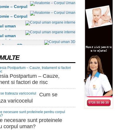
omie – Corpul
n
omie – Corpul
n
ul uman
ne interne
ul uman
ne interne
ul uman 3D
 MULTE
sia Postpartum – Cauze,
ment si factori de risc
Cum se
aza varicocelul
e necesare sunt proteinele
u corpul uman?