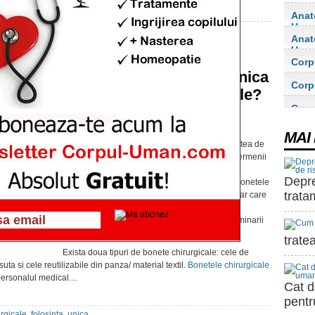
ISTARE
Anat
Uma
Anat
Uma
Corp
orga
Bonete Chirugicale de Unica
Corp
Folosinta sau Reutilizabile?
orga
Corp
Care sunt mai eficiente?
Adaugat pe 30 sept. 2021 at 5:50pm
MAI
Bonetele chirurgicale fac parte din imbracamintea de
protectie medicala si au rolul de a impiedica germenii
din parul sau scalpul personalului medical sa
Depre
contamineze sala de operatii. De asemenea, bonetele
trata
chirurgicale protejeaza pacientul de firele de par care
ar putea cadea in timpul operatiei. Bonetele
protejeaza si echipa medicala impotriva contaminarii
cu substante potential infectioase.
trate
Exista doua tipuri de bonete chirurgicale: cele de
uta si cele reutilizabile din panza/ material textil.
Bonetele chirurgicale
personalul medical…
Cat d
pentr
urgicale
,
folosinta
,
unica