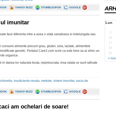
ARH
BOOK
YAHOO! BUZZ
STUMBLEUPON
GOOGLE
mul imunitar
Lun
3
oate face diferenta intre a avea o viata sanatoasa si indelungata sau
10
17
i consumi alimente precum grau, gluten, soia, lactate, alimentele
24
e modificate genetic. Portalul Care2.com scrie ca este bine sa ai zilnic un
31
nte organice.
« nov
 in starea lor naturala bruta, neprelucrata, insa odata ce sunt rafinate
chlorella
,
insuficienta renala
,
metode
,
sistem imunitar
,
varza de
BOOK
YAHOO! BUZZ
STUMBLEUPON
GOOGLE
caci am ochelari de soare!