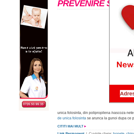
PREVENIRE SI DEP
unica folosinta, din polipropilena /vascoza netes
de unica folosinta
se arunca la gunoi dupa ce 
CITITI MAI MULT
Link Permanent
| Cuvinte cheie:
bonete
,
chir