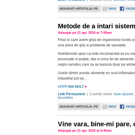
ADAUGATI ARTICOLUL PE:
DIGG
FACE
Metode de a intari siste
Adaugat pe 21 apr. 2016 at 7:00am
Felul in care avem grija de organismul nostru p
una plina de griji si probleme de sanatate.
Nutritionistii spun ca este recomandat sa nu ma
procesate si prajite, dar si orice fel de aliment
regim sanatos care sa se bazeze doar pe alime
Unele dintre aceste alimente nu sunt inflamatorii
industrial pot sa…
CITITI MAI MULT
Link Permanent
| Cuvinte cheie:
baie epsom
,
bruxelles
ADAUGATI ARTICOLUL PE:
DIGG
FACE
Vine vara, bine-mi pare, 
Adaugat pe 21 apr. 2016 at 6:45am