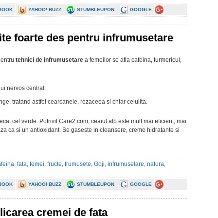
BOOK
YAHOO! BUZZ
STUMBLEUPON
GOOGLE
ite foarte des pentru infrumusetare
entru
tehnici de infrumusetare
a femeilor se afla cafeina, turmericul,
ui nervos central.
e, tratand astfel cearcanele, rozaceea si chiar celulita.
ecat cel verde. Potrivit Care2.com, ceaiul alb este mult mai eficient, mai
lizeaza ca si un antioxidant. Se gaseste in cleansere, creme hidratante si
afeina
,
fata
,
femei
,
fructe
,
frumusete
,
Goji
,
infrumusetare
,
natura
,
BOOK
YAHOO! BUZZ
STUMBLEUPON
GOOGLE
licarea cremei de fata