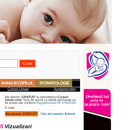
MAMA SI COPILUL
STOMATOLOGIE
Corpul Uman
Acetaminofen
Ma abonez
GRATUIT
la newsletterul
Corpul-
Uman.com
! Sunt de acord ca datele personale sa
fie prelucrate conform
Regulamentul UE 679/2016
!
E-mail:
Clic aici pentru Arhiva!
5
Vizualizari