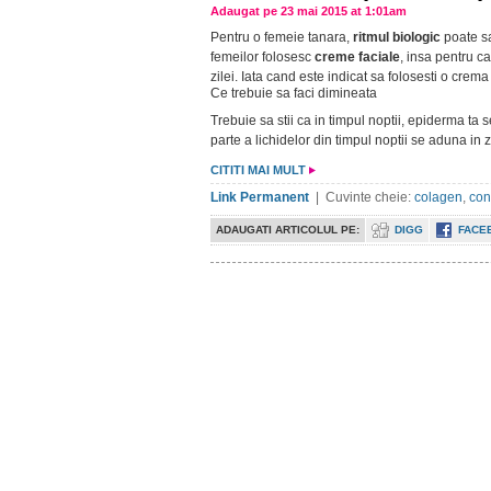
Adaugat pe 23 mai 2015 at 1:01am
Pentru o femeie tanara,
ritmul biologic
poate sa
femeilor folosesc
creme faciale
, insa pentru c
zilei. Iata cand este indicat sa folosesti o crema 
Ce trebuie sa faci dimineata
Trebuie sa stii ca in timpul noptii, epiderma ta 
parte a lichidelor din timpul noptii se aduna in 
CITITI MAI MULT
Link Permanent
| Cuvinte cheie:
colagen
,
co
ADAUGATI ARTICOLUL PE:
DIGG
FACE