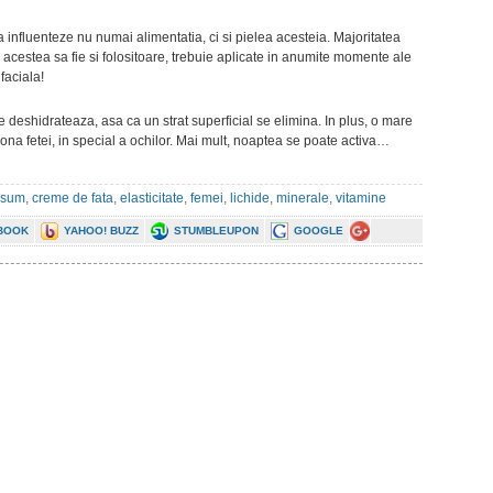
 influenteze nu numai alimentatia, ci si pielea acesteia. Majoritatea
a acestea sa fie si folositoare, trebuie aplicate in anumite momente ale
faciala!
se deshidrateaza, asa ca un strat superficial se elimina. In plus, o mare
zona fetei, in special a ochilor. Mai mult, noaptea se poate activa…
nsum
,
creme de fata
,
elasticitate
,
femei
,
lichide
,
minerale
,
vitamine
BOOK
YAHOO! BUZZ
STUMBLEUPON
GOOGLE