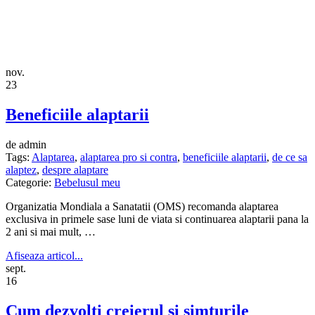
nov.
23
Beneficiile alaptarii
de admin
Tags:
Alaptarea
,
alaptarea pro si contra
,
beneficiile alaptarii
,
de ce sa
alaptez
,
despre alaptare
Categorie:
Bebelusul meu
Organizatia Mondiala a Sanatatii (OMS) recomanda alaptarea
exclusiva in primele sase luni de viata si continuarea alaptarii pana la
2 ani si mai mult, …
Afiseaza articol...
sept.
16
Cum dezvolti creierul si simturile