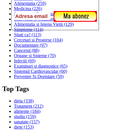
Alimentatia
(259)
Medicina
(226)
Sanatatea si Preventia
(170)
Interventii si Tratamente
(167)
Alimentatia si Igiena Vietii
(129)
Simptome
(114)
Stiati ca?
(113)
Cercetari si Progrese
(104)
Documentare
(97)
Cancerul
(88)
Organe si Sisteme
(70)
Infectii
(69)
Examinari si diagnostice
(65)
Sistemul Cardiovascular
(60)
Prevenire Si Depistare
(59)
Top Tags
dieta
(338)
Tratament
(212)
alimente
(184)
studiu
(159)
sanatate
(157)
diete
(153)