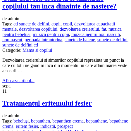
copilului tau inca dinainte de nastere?
de admin
Tags:
cd sunete de delfini
,
copii
,
copil
,
dezvoltarea capacitatii
mentale
,
dezvoltarea copilului
,
dezvoltarea creierului
,
fat
,
muzica
pentru bebelusi
,
muzica pentru copii
,
muzica pentru nou-nascuti
,
nou nascut
,
perioada intrauterina
,
sunete de balene
,
sunete de delfini
,
sunete de delfini cd
Categorie:
Mama si copilul
Dezvoltarea creierului si simturilor copilului reprezinta un punct la
care cu totii ne gandim inca din momentul in care aflam marea veste
a sosirii …
Afiseaza articol...
sept.
11
Tratamentul eritemului fesier
de admin
Tags:
bebeluşi
,
bepanthen
,
bepanthen crema
,
bepanthene
,
bepathene
crema
,
eritem fesier
,
indicatii
,
prospect