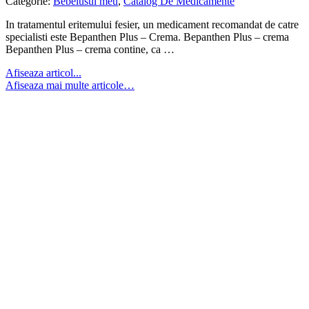
Categorie:
Bebelusul meu
,
Catalog De Medicamente
In tratamentul eritemului fesier, un medicament recomandat de catre
specialisti este Bepanthen Plus – Crema. Bepanthen Plus – crema
Bepanthen Plus – crema contine, ca …
Afiseaza articol...
Afiseaza mai multe articole…