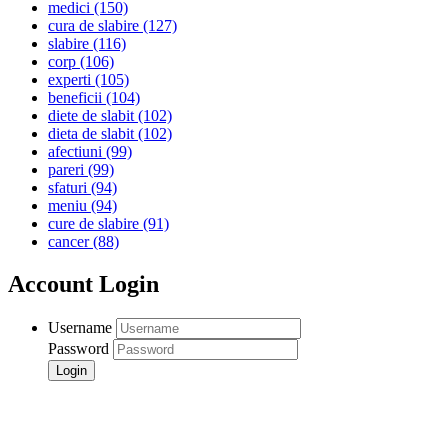
medici
(150)
cura de slabire
(127)
slabire
(116)
corp
(106)
experti
(105)
beneficii
(104)
diete de slabit
(102)
dieta de slabit
(102)
afectiuni
(99)
pareri
(99)
sfaturi
(94)
meniu
(94)
cure de slabire
(91)
cancer
(88)
Account Login
Username
Password