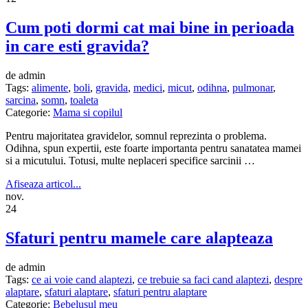
Cum poti dormi cat mai bine in perioada
in care esti gravida?
de admin
Tags:
alimente
,
boli
,
gravida
,
medici
,
micut
,
odihna
,
pulmonar
,
sarcina
,
somn
,
toaleta
Categorie:
Mama si copilul
Pentru majoritatea gravidelor, somnul reprezinta o problema.
Odihna, spun expertii, este foarte importanta pentru sanatatea mamei
si a micutului. Totusi, multe neplaceri specifice sarcinii …
Afiseaza articol...
nov.
24
Sfaturi pentru mamele care alapteaza
de admin
Tags:
ce ai voie cand alaptezi
,
ce trebuie sa faci cand alaptezi
,
despre
alaptare
,
sfaturi alaptare
,
sfaturi pentru alaptare
Categorie:
Bebelusul meu