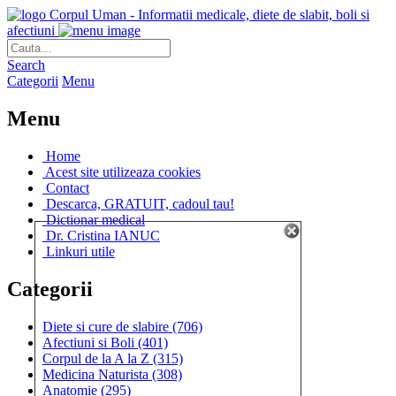
Corpul Uman - Informatii medicale, diete de slabit, boli si
afectiuni
Search
Categorii
Menu
Menu
Home
Acest site utilizeaza cookies
Contact
Descarca, GRATUIT, cadoul tau!
Dictionar medical
Dr. Cristina IANUC
Linkuri utile
Categorii
Diete si cure de slabire
(706)
Afectiuni si Boli
(401)
Corpul de la A la Z
(315)
Medicina Naturista
(308)
Anatomie
(295)