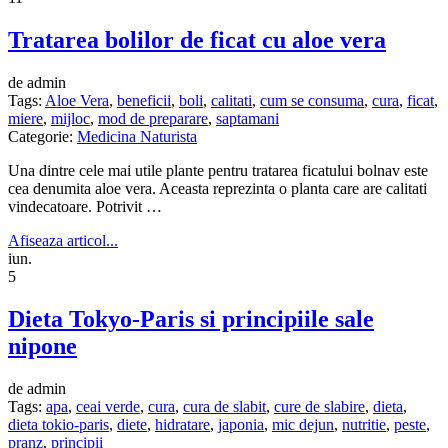
Tratarea bolilor de ficat cu aloe vera
de admin
Tags:
Aloe Vera
,
beneficii
,
boli
,
calitati
,
cum se consuma
,
cura
,
ficat
,
miere
,
mijloc
,
mod de preparare
,
saptamani
Categorie:
Medicina Naturista
Una dintre cele mai utile plante pentru tratarea ficatului bolnav este
cea denumita aloe vera. Aceasta reprezinta o planta care are calitati
vindecatoare. Potrivit …
Afiseaza articol...
iun.
5
Dieta Tokyo-Paris si principiile sale
nipone
de admin
Tags:
apa
,
ceai verde
,
cura
,
cura de slabit
,
cure de slabire
,
dieta
,
dieta tokio-paris
,
diete
,
hidratare
,
japonia
,
mic dejun
,
nutritie
,
peste
,
pranz
,
principii