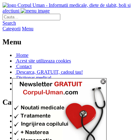
Corpul Uman - Informatii medicale, diete de slabit, boli si
afectiuni
Search
Categorii
Menu
Menu
Home
Acest site utilizeaza cookies
Contact
Descarca, GRATUIT, cadoul tau!
Dictionar medical
Dr. Cristina IANUC
Linkuri utile
Categorii
Diete si cure de slabire
(706)
Afectiuni si Boli
(401)
Corpul de la A la Z
(315)
Medicina Naturista
(308)
Anatomie
(295)