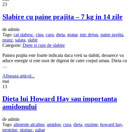
23
Slabire cu paine prajita – 7 kg in 14 zile
de admin
Tags:
cat slabesc
,
cina
,
cura
,
dieta
,
gratar
,
mic dejun
,
paine prajita
,
pranz
,
salata
,
slabit
Categorie:
Diete si cure de slabire
Painea prajita este foarte indicata daca vreti sa slabiti, deoarece va
aduce energie si este usor de digerat de catre corpul uman. Dieta cu
…
Afiseaza articol...
mai
13
Dieta lui Howard Hay sau importanta
amidonului
de admin
Tags:
alimente alcaline
,
amidon
,
cura
,
dieta
,
enzime
,
howard hay
,
proteine
,
stomac
,
zahar