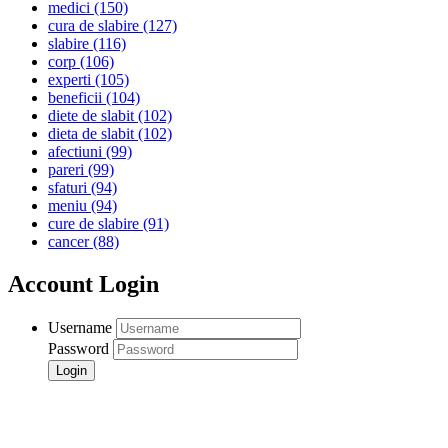
medici
(150)
cura de slabire
(127)
slabire
(116)
corp
(106)
experti
(105)
beneficii
(104)
diete de slabit
(102)
dieta de slabit
(102)
afectiuni
(99)
pareri
(99)
sfaturi
(94)
meniu
(94)
cure de slabire
(91)
cancer
(88)
Account Login
Username
Password