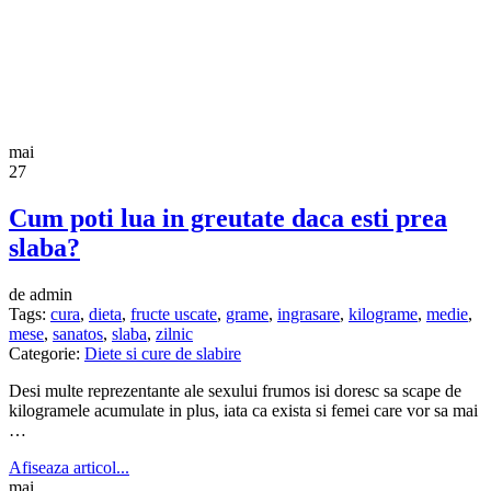
mai
27
Cum poti lua in greutate daca esti prea
slaba?
de admin
Tags:
cura
,
dieta
,
fructe uscate
,
grame
,
ingrasare
,
kilograme
,
medie
,
mese
,
sanatos
,
slaba
,
zilnic
Categorie:
Diete si cure de slabire
Desi multe reprezentante ale sexului frumos isi doresc sa scape de
kilogramele acumulate in plus, iata ca exista si femei care vor sa mai
…
Afiseaza articol...
mai