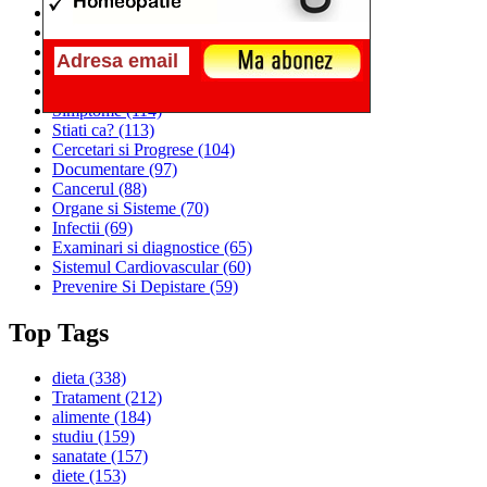
Alimentatia
(259)
Medicina
(226)
Sanatatea si Preventia
(170)
Interventii si Tratamente
(167)
Alimentatia si Igiena Vietii
(129)
Simptome
(114)
Stiati ca?
(113)
Cercetari si Progrese
(104)
Documentare
(97)
Cancerul
(88)
Organe si Sisteme
(70)
Infectii
(69)
Examinari si diagnostice
(65)
Sistemul Cardiovascular
(60)
Prevenire Si Depistare
(59)
Top Tags
dieta
(338)
Tratament
(212)
alimente
(184)
studiu
(159)
sanatate
(157)
diete
(153)