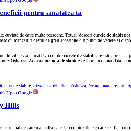
mbleUpon
Google
eneficii pentru sanatatea ta
tite cuvinte de catre multe persoane. Totusi, deseori
curele de slabit
pot 
iesc cu mancaruri destul de greu accesibile din punct de vedere al disponi
sunt dificil de consumat! Una dintre
curele de slabit
care este apreciata 
aponez
Oshawa
. Aceasta
metoda de slabit
este foarte recomandata pentr
ii
,
cura de slabire
,
dieta de slabit
,
dieta Oshawa
,
forma
,
mancare
,
princi
mbleUpon
Google
y Hills
te
, care mai de care mai sofisticate. Una dintre dietele care se afla la