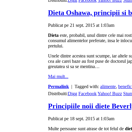
Distribuiti:
Digg
Facebook
Yahoo! Buzz
Stu
Dieta Oshawa, principii si b
Publicat pe 21 sept. 2015 at 1:03am
Dieta
este, probabil, unul dintre cele mai ros
consumul alimentelor preferate, insa le inlocu
pretului.
Unele dintre acestea sunt scumpe, iar altele 
cea ale carei baze au fost puse de doctorul j
greutatea si sa se mentina…
Mai mult...
Permalink
| Tagged with:
alimente
,
benefic
Distribuiti:
Digg
Facebook
Yahoo! Buzz
Stu
Principiile noii diete Beverl
Publicat pe 18 sept. 2015 at 1:03am
Multe persoane sunt atrase de tot felul de
die