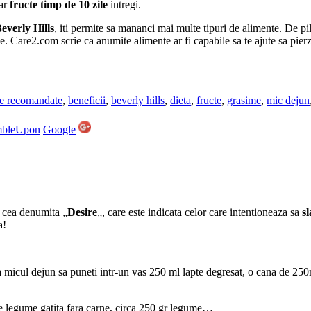
oar
fructe
timp de 10 zile
intregi.
everly Hills
, iti permite sa mananci mai multe tipuri de alimente. De pil
e. Care2.com scrie ca anumite alimente ar fi capabile sa te ajute sa pierz
te recomandate
,
beneficii
,
beverly hills
,
dieta
,
fructe
,
grasime
,
mic dejun
mbleUpon
Google
i cea denumita „
Desire
„, care este indicata celor care intentioneaza sa
s
a!
la micul dejun sa puneti intr-un vas 250 ml lapte degresat, o cana de 250
de legume gatita fara carne, circa 250 gr legume…