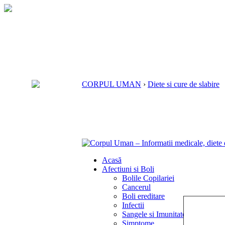
CORPUL UMAN
›
Diete si cure de slabire
Acasă
Afectiuni si Boli
Bolile Copilariei
Cancerul
Boli ereditare
Infectii
Sangele si Imunitatea
Simptome