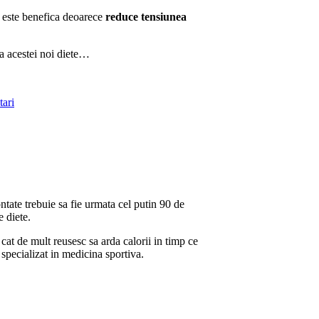
este benefica deoarece
reduce tensiunea
ta acestei noi diete…
tari
ontate trebuie sa fie urmata cel putin 90 de
e diete.
 cat de mult reusesc sa arda calorii in timp ce
specializat in medicina sportiva.