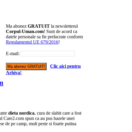
Ma abonez
GRATUIT
la newsletterul
Corpul-Uman.com
! Sunt de acord ca
datele personale sa fie prelucrate conform
Regulamentul UE 679/2016
!
E-mail:
Clic aici pentru
Arhiva!
um
catre
dieta nordica
, cura de slabit care a fost
talul Care2.com spun ca au pus bazele unei
ese de pe camp, mult peste si foarte putina