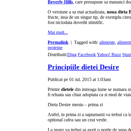
Beverly Hills
, care presupune sa mananci d
O versiune a sa mai actualizata,
noua dieta B
fructe, insa de un singur tip, de exemplu cires
fost niciodata dovedit stiintific.
Mai mult...
Permalink
| Tagged with:
alimente
,
alimen
proteine
Distribuiti:
Digg
Facebook
Yahoo! Buzz
Stu
Principiile dietei Desire
Publicat pe 01 iul. 2015 at 1:03am
Printre
dietele
din intreaga lume se numara s
fi reluata sau chiar adoptata ca si mod de viat
Dieta Desire meniu – prima zi
Astfel, in prima zi a saptamanii va trebui ca 
optional cafea sau un ceai verde.
La pranz va trebui sa aveti o portie de supa 