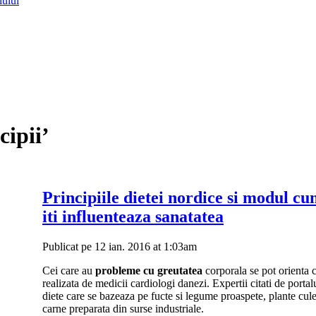
lului
cipii’
Principiile dietei nordice si modul c
iti influenteaza sanatatea
Publicat pe 12 ian. 2016 at 1:03am
Cei care au
probleme cu greutatea
corporala se pot orienta 
realizata de medicii cardiologi danezi. Expertii citati de por
diete care se bazeaza pe fucte si legume proaspete, plante cul
carne preparata din surse industriale.