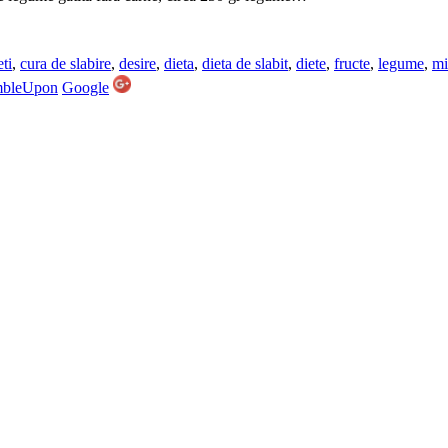
eti
,
cura de slabire
,
desire
,
dieta
,
dieta de slabit
,
diete
,
fructe
,
legume
,
mi
mbleUpon
Google