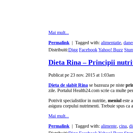
Mai mult...
Permalink
| Tagged with:
alimentatie
,
dane
Distribuiti:
Digg
Facebook
Yahoo! Buzz
Stu
Dieta Rina – Principii nutri
Publicat pe 23 nov. 2015 at 1:03am
Dieta de slabit Rina
se bazeaza pe niste
pri
zile. Portalul Health24.com scrie ca multe pers
Potrivit specialistilor in nutritie,
meniul
este a
asigura corpului nutrimenti. Trebuie spus ca a
Mai mult...
Permalink
| Tagged with:
alimente
,
cina
,
di