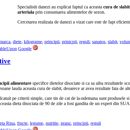
Specialistii danezi au explicat faptul ca aceasta
cura de slabit
arteriala
prin consumarea alimentelor de sezon.
Cercetarea realizata de danezi a vizat care este de fapt eficien
marca
,
diete
,
kilograme
,
principii
,
prinicpii
,
reguli
,
sanatos
,
slabit
,
volun
mbleUpon
Google
tive
ncipii alimentare
specifice dietelor disociate si ca sa aiba rezultatele sc
oane lauda aceasta cura de slabit, deoarece ar avea rezultate fata de alt
lcatuit pe criterii simple, care tin de cat de la-ndemana sunt produsele si
ceasta dieta disociata de 90 de zile a fost gandita de un expert din SUA 
eta Rina
,
fructe
,
legume
,
nutritie
,
pranz
,
principii
,
reguli