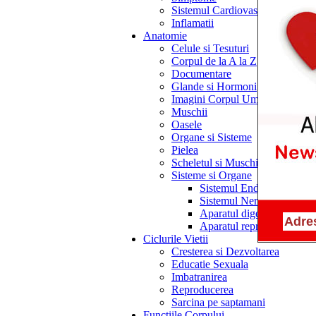
Sistemul Cardiovascular
Inflamatii
Anatomie
Celule si Tesuturi
Corpul de la A la Z
Documentare
Glande si Hormoni
Imagini Corpul Uman
Muschii
Oasele
Organe si Sisteme
Pielea
Scheletul si Muschii
Sisteme si Organe
Sistemul Endocrin
Sistemul Nervos
Aparatul digestiv
Aparatul reproducator
Ciclurile Vietii
Cresterea si Dezvoltarea
Educatie Sexuala
Imbatranirea
Reproducerea
Sarcina pe saptamani
Functiile Corpului