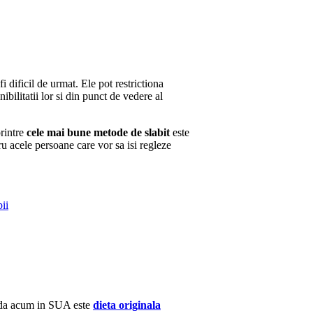
fi dificil de urmat. Ele pot restrictiona
bilitatii lor si din punct de vedere al
printre
cele mai bune metode de slabit
este
u acele persoane care vor sa isi regleze
pii
 moda acum in SUA este
dieta originala