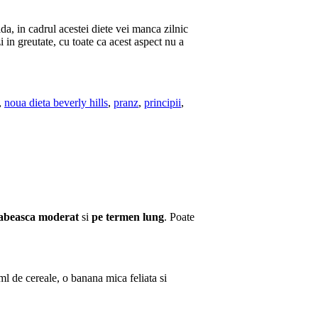
da, in cadrul acestei diete vei manca zilnic
i in greutate, cu toate ca acest aspect nu a
,
noua dieta beverly hills
,
pranz
,
principii
,
labeasca moderat
si
pe termen lung
. Poate
ml de cereale, o banana mica feliata si