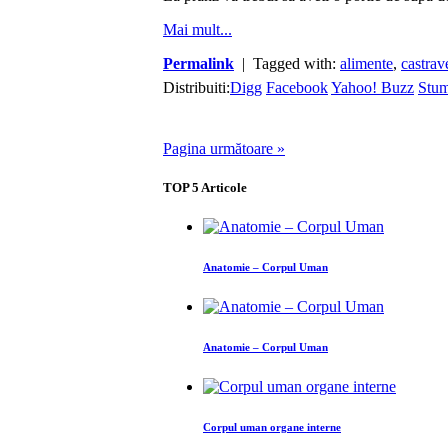
Mai mult...
Permalink
| Tagged with:
alimente
,
castrav
Distribuiti:
Digg
Facebook
Yahoo! Buzz
Stu
Pagina următoare »
TOP
5
Articole
Anatomie – Corpul Uman
Anatomie – Corpul Uman
Corpul uman organe interne