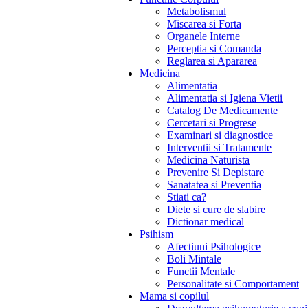
Metabolismul
Miscarea si Forta
Organele Interne
Perceptia si Comanda
Reglarea si Apararea
Medicina
Alimentatia
Alimentatia si Igiena Vietii
Catalog De Medicamente
Cercetari si Progrese
Examinari si diagnostice
Interventii si Tratamente
Medicina Naturista
Prevenire Si Depistare
Sanatatea si Preventia
Stiati ca?
Diete si cure de slabire
Dictionar medical
Psihism
Afectiuni Psihologice
Boli Mintale
Functii Mentale
Personalitate si Comportament
Mama si copilul