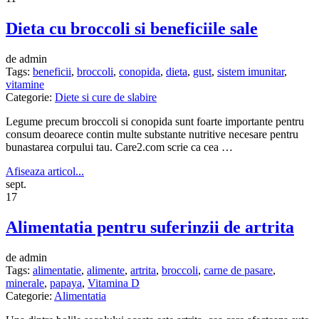
Dieta cu broccoli si beneficiile sale
de admin
Tags:
beneficii
,
broccoli
,
conopida
,
dieta
,
gust
,
sistem imunitar
,
vitamine
Categorie:
Diete si cure de slabire
Legume precum broccoli si conopida sunt foarte importante pentru
consum deoarece contin multe substante nutritive necesare pentru
bunastarea corpului tau. Care2.com scrie ca cea …
Afiseaza articol...
sept.
17
Alimentatia pentru suferinzii de artrita
de admin
Tags:
alimentatie
,
alimente
,
artrita
,
broccoli
,
carne de pasare
,
minerale
,
papaya
,
Vitamina D
Categorie:
Alimentatia