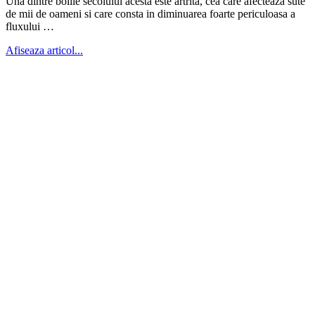
Una dintre bolile secolului acesta este artrita, cea care afecteaza sute
de mii de oameni si care consta in diminuarea foarte periculoasa a
fluxului …
Afiseaza articol...