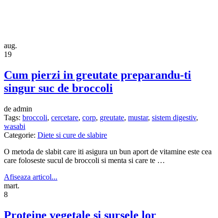
aug.
19
Cum pierzi in greutate preparandu-ti
singur suc de broccoli
de admin
Tags:
broccoli
,
cercetare
,
corp
,
greutate
,
mustar
,
sistem digestiv
,
wasabi
Categorie:
Diete si cure de slabire
O metoda de slabit care iti asigura un bun aport de vitamine este cea
care foloseste sucul de broccoli si menta si care te …
Afiseaza articol...
mart.
8
Proteine vegetale si sursele lor