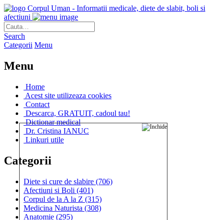
Corpul Uman - Informatii medicale, diete de slabit, boli si
afectiuni
Search
Categorii
Menu
Menu
Home
Acest site utilizeaza cookies
Contact
Descarca, GRATUIT, cadoul tau!
Dictionar medical
Dr. Cristina IANUC
Linkuri utile
Categorii
Diete si cure de slabire
(706)
Afectiuni si Boli
(401)
Corpul de la A la Z
(315)
Medicina Naturista
(308)
Anatomie
(295)