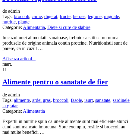
de admin
Tags:
broccoli
,
carne
,
digerat
,
fructe
,
herpes
,
legume
,
migdale
,
nutritie
,
plante
Categorie:
Alimentatia
,
Diete si cure de slabire
In cazul unei alimentatii sanatoase, trebuie sa stiti ca nu numai
produsele de origine animala contin proteine. Nutritionistii sunt de
parere, ca in cazul …
Afiseaza articol...
mart.
11
Alimente pentru o sanatate de fier
de admin
Tags:
alimente
,
ardei gras
,
broccoli
,
fasole
,
iaurt
,
sanatate
,
sardinele
la gratar
Categorie:
Alimentatia
Expertii in nutritie spun ca unele alimente sunt mai eficiente atunci
cand sunt mancate impreuna. Spre exemplu, rosiile si broccoli au
mai multe beneficii …