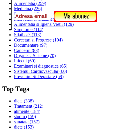
Alimentatia
(259)
Medicina
(226)
Sanatatea si Preventia
(170)
Interventii si Tratamente
(167)
Alimentatia si Igiena Vietii
(129)
Simptome
(114)
Stiati ca?
(113)
Cercetari si Progrese
(104)
Documentare
(97)
Cancerul
(88)
Organe si Sisteme
(70)
Infectii
(69)
Examinari si diagnostice
(65)
Sistemul Cardiovascular
(60)
Prevenire Si Depistare
(59)
Top Tags
dieta
(338)
Tratament
(212)
alimente
(184)
studiu
(159)
sanatate
(157)
diete
(153)