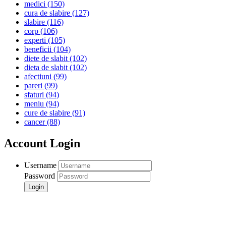
medici
(150)
cura de slabire
(127)
slabire
(116)
corp
(106)
experti
(105)
beneficii
(104)
diete de slabit
(102)
dieta de slabit
(102)
afectiuni
(99)
pareri
(99)
sfaturi
(94)
meniu
(94)
cure de slabire
(91)
cancer
(88)
Account Login
Username
Password