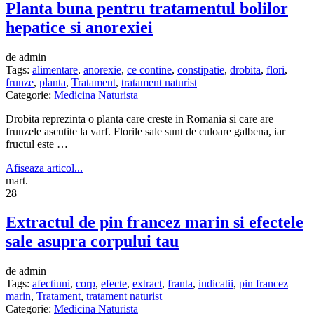
Planta buna pentru tratamentul bolilor
hepatice si anorexiei
de admin
Tags:
alimentare
,
anorexie
,
ce contine
,
constipatie
,
drobita
,
flori
,
frunze
,
planta
,
Tratament
,
tratament naturist
Categorie:
Medicina Naturista
Drobita reprezinta o planta care creste in Romania si care are
frunzele ascutite la varf. Florile sale sunt de culoare galbena, iar
fructul este …
Afiseaza articol...
mart.
28
Extractul de pin francez marin si efectele
sale asupra corpului tau
de admin
Tags:
afectiuni
,
corp
,
efecte
,
extract
,
franta
,
indicatii
,
pin francez
marin
,
Tratament
,
tratament naturist
Categorie:
Medicina Naturista