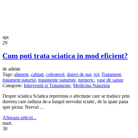
apr.
29
Cum poti trata sciatica in mod eficient?
de admin
Tags:
aliment
,
calitati
,
colesterol
,
dureri de gat
,
rol
,
Tratament
,
tratament naturist
,
tratamente naturiste
,
turmeric
,
vase de sange
Categorie:
Interventii si Tratamente
,
Medicina Naturista
Despre sciatica Sciatica reprezinta o afectiune care se traduce prin
durerea care radiaza de-a lungul nervului sciatic, de la spate pana
spre picior. Nervul …
Afiseaza articol...
mart.
30