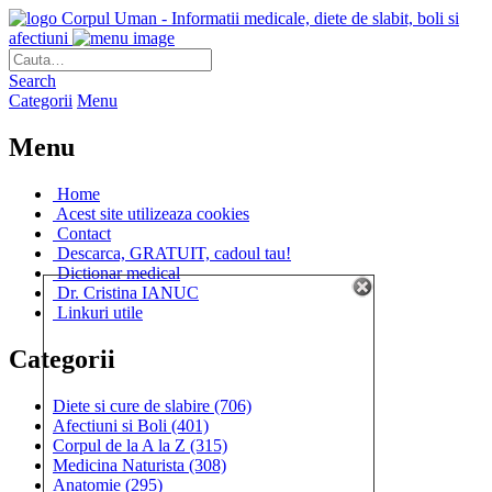
Corpul Uman - Informatii medicale, diete de slabit, boli si
afectiuni
Search
Categorii
Menu
Menu
Home
Acest site utilizeaza cookies
Contact
Descarca, GRATUIT, cadoul tau!
Dictionar medical
Dr. Cristina IANUC
Linkuri utile
Categorii
Diete si cure de slabire
(706)
Afectiuni si Boli
(401)
Corpul de la A la Z
(315)
Medicina Naturista
(308)
Anatomie
(295)