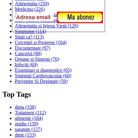
Alimentatia
(259)
Medicina
(226)
Sanatatea si Preventia
(170)
Interventii si Tratamente
(167)
Alimentatia si Igiena Vietii
(129)
Simptome
(114)
Stiati ca?
(113)
Cercetari si Progrese
(104)
Documentare
(97)
Cancerul
(88)
Organe si Sisteme
(70)
Infectii
(69)
Examinari si diagnostice
(65)
Sistemul Cardiovascular
(60)
Prevenire Si Depistare
(59)
Top Tags
dieta
(338)
Tratament
(212)
alimente
(184)
studiu
(159)
sanatate
(157)
diete
(153)