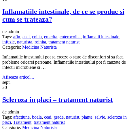
Inflamatiile intestinale, de ce se produc si
cum se trateaza?
de admin
Tags:
afin
,
ceai
,
colita
,
enterita
,
enterocolita
,
inflamatii intestinale
,
infuzie
,
naturista
,
roinita
,
tratament naturist
Categorie:
Medicina Naturista
Inflamatiile intestinului pot sa creeze o stare de disconfort si sa faca
probleme oricarei persoane. Inflamatiile intestinului pot fi cauzate de
infectii microbiene si …
Afiseaza articol...
sept.
20
Scleroza in placi – tratament naturist
de admin
Tags:
afectiune
,
boala
,
ceai
,
grade
,
naturist
,
plante
,
salvie
,
scleroza in
placi
,
Tratament
,
tratament naturist
Categorie:
Medicina Naturista