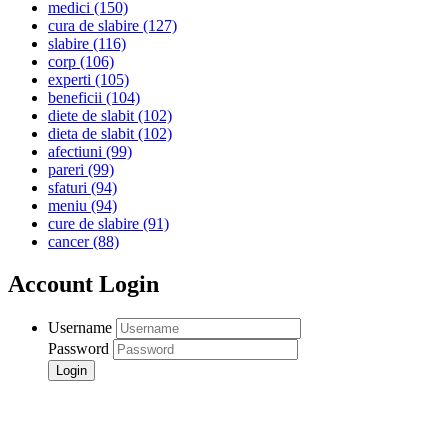
medici
(150)
cura de slabire
(127)
slabire
(116)
corp
(106)
experti
(105)
beneficii
(104)
diete de slabit
(102)
dieta de slabit
(102)
afectiuni
(99)
pareri
(99)
sfaturi
(94)
meniu
(94)
cure de slabire
(91)
cancer
(88)
Account Login
Username
Password