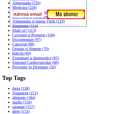
Alimentatia
(259)
Medicina
(226)
Sanatatea si Preventia
(170)
Interventii si Tratamente
(167)
Alimentatia si Igiena Vietii
(129)
Simptome
(114)
Stiati ca?
(113)
Cercetari si Progrese
(104)
Documentare
(97)
Cancerul
(88)
Organe si Sisteme
(70)
Infectii
(69)
Examinari si diagnostice
(65)
Sistemul Cardiovascular
(60)
Prevenire Si Depistare
(59)
Top Tags
dieta
(338)
Tratament
(212)
alimente
(184)
studiu
(159)
sanatate
(157)
diete
(153)