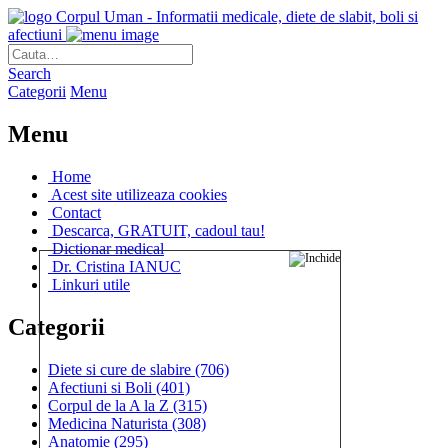
Corpul Uman - Informatii medicale, diete de slabit, boli si
afectiuni
Search
Categorii
Menu
Menu
Home
Acest site utilizeaza cookies
Contact
Descarca, GRATUIT, cadoul tau!
Dictionar medical
Dr. Cristina IANUC
Linkuri utile
Categorii
Diete si cure de slabire
(706)
Afectiuni si Boli
(401)
Corpul de la A la Z
(315)
Medicina Naturista
(308)
Anatomie
(295)