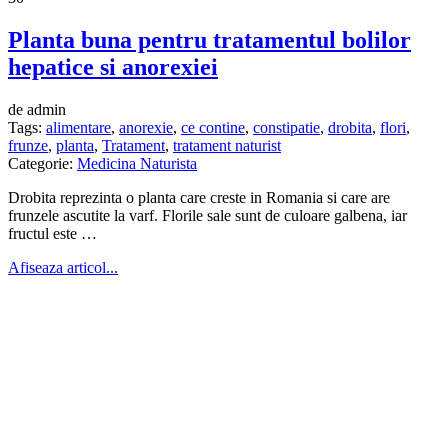
Planta buna pentru tratamentul bolilor
hepatice si anorexiei
de admin
Tags:
alimentare
,
anorexie
,
ce contine
,
constipatie
,
drobita
,
flori
,
frunze
,
planta
,
Tratament
,
tratament naturist
Categorie:
Medicina Naturista
Drobita reprezinta o planta care creste in Romania si care are
frunzele ascutite la varf. Florile sale sunt de culoare galbena, iar
fructul este …
Afiseaza articol...