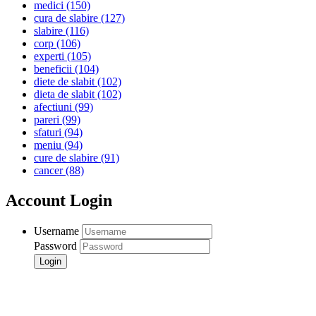
medici
(150)
cura de slabire
(127)
slabire
(116)
corp
(106)
experti
(105)
beneficii
(104)
diete de slabit
(102)
dieta de slabit
(102)
afectiuni
(99)
pareri
(99)
sfaturi
(94)
meniu
(94)
cure de slabire
(91)
cancer
(88)
Account Login
Username
Password