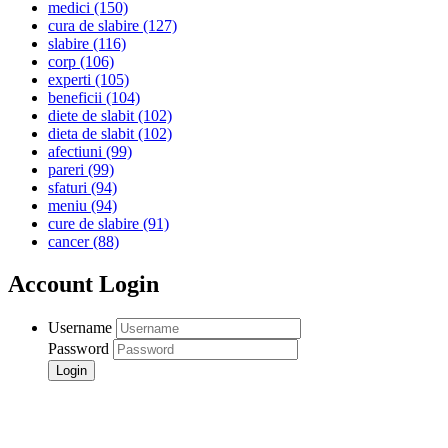
medici
(150)
cura de slabire
(127)
slabire
(116)
corp
(106)
experti
(105)
beneficii
(104)
diete de slabit
(102)
dieta de slabit
(102)
afectiuni
(99)
pareri
(99)
sfaturi
(94)
meniu
(94)
cure de slabire
(91)
cancer
(88)
Account Login
Username
Password