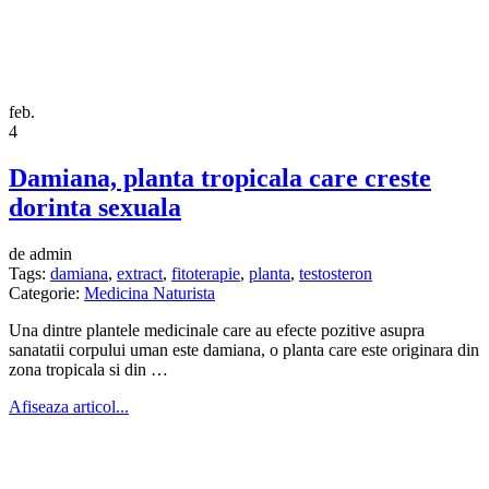
feb.
4
Damiana, planta tropicala care creste
dorinta sexuala
de admin
Tags:
damiana
,
extract
,
fitoterapie
,
planta
,
testosteron
Categorie:
Medicina Naturista
Una dintre plantele medicinale care au efecte pozitive asupra
sanatatii corpului uman este damiana, o planta care este originara din
zona tropicala si din …
Afiseaza articol...