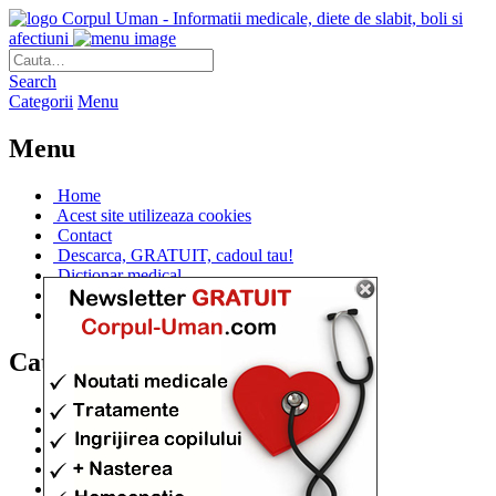
Corpul Uman - Informatii medicale, diete de slabit, boli si
afectiuni
Search
Categorii
Menu
Menu
Home
Acest site utilizeaza cookies
Contact
Descarca, GRATUIT, cadoul tau!
Dictionar medical
Dr. Cristina IANUC
Linkuri utile
Categorii
Diete si cure de slabire
(706)
Afectiuni si Boli
(401)
Corpul de la A la Z
(315)
Medicina Naturista
(308)
Anatomie
(295)