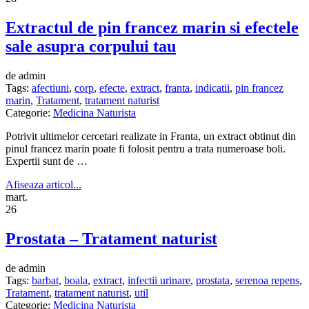
Extractul de pin francez marin si efectele
sale asupra corpului tau
de admin
Tags:
afectiuni
,
corp
,
efecte
,
extract
,
franta
,
indicatii
,
pin francez
marin
,
Tratament
,
tratament naturist
Categorie:
Medicina Naturista
Potrivit ultimelor cercetari realizate in Franta, un extract obtinut din
pinul francez marin poate fi folosit pentru a trata numeroase boli.
Expertii sunt de …
Afiseaza articol...
mart.
26
Prostata – Tratament naturist
de admin
Tags:
barbat
,
boala
,
extract
,
infectii urinare
,
prostata
,
serenoa repens
,
Tratament
,
tratament naturist
,
util
Categorie:
Medicina Naturista