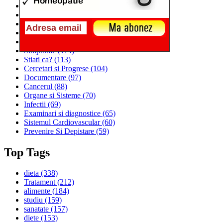
Alimentatia
(259)
Medicina
(226)
Sanatatea si Preventia
(170)
Interventii si Tratamente
(167)
Alimentatia si Igiena Vietii
(129)
Simptome
(114)
Stiati ca?
(113)
Cercetari si Progrese
(104)
Documentare
(97)
Cancerul
(88)
Organe si Sisteme
(70)
Infectii
(69)
Examinari si diagnostice
(65)
Sistemul Cardiovascular
(60)
Prevenire Si Depistare
(59)
Top Tags
dieta
(338)
Tratament
(212)
alimente
(184)
studiu
(159)
sanatate
(157)
diete
(153)