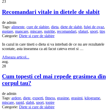
23
Recomandari vitale in dietele de slabit
de admin
Tags:
alimente
,
cure de slabire
,
dieta
,
diete de slabit
,
fulgi de ovaz
,
gustare
,
mancare
,
miscare
,
nutritie
,
recomandari
,
sfaturi
,
sport
,
tips
Categorie:
Diete si cure de slabire
In cazul in care tineti o dieta si va intrebati de ce nu are rezultatele
scontate, asta inseamna ca ati facut cateva erori si …
Afiseaza articol...
aug.
28
Cum topesti cel mai repede grasimea din
corpul tau?
de admin
Tags:
ardere
,
diete
,
experti
,
fitness
,
grasime
,
grasimi
,
kilograme
,
miscare
,
rapid
,
slabit
,
sport
,
topire
Categorie:
Diete si cure de slabire