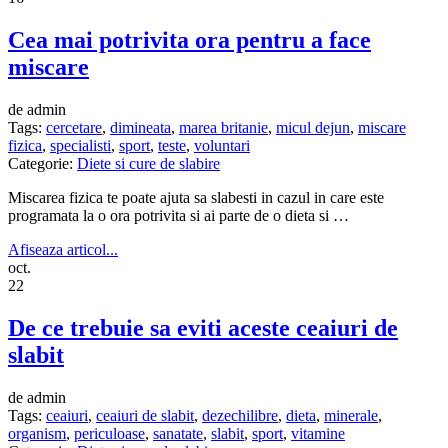
Cea mai potrivita ora pentru a face
miscare
de admin
Tags:
cercetare
,
dimineata
,
marea britanie
,
micul dejun
,
miscare
fizica
,
specialisti
,
sport
,
teste
,
voluntari
Categorie:
Diete si cure de slabire
Miscarea fizica te poate ajuta sa slabesti in cazul in care este
programata la o ora potrivita si ai parte de o dieta si …
Afiseaza articol...
oct.
22
De ce trebuie sa eviti aceste ceaiuri de
slabit
de admin
Tags:
ceaiuri
,
ceaiuri de slabit
,
dezechilibre
,
dieta
,
minerale
,
organism
,
periculoase
,
sanatate
,
slabit
,
sport
,
vitamine