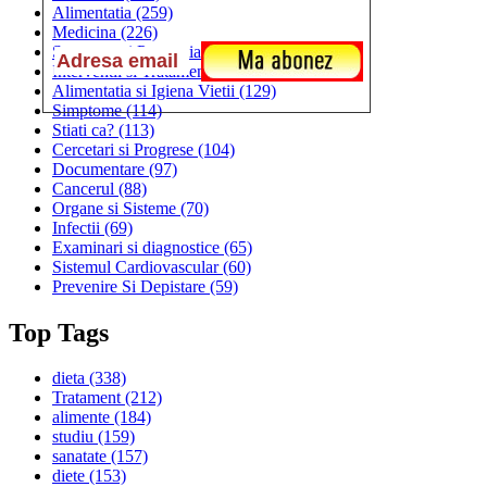
Alimentatia
(259)
Medicina
(226)
Sanatatea si Preventia
(170)
Interventii si Tratamente
(167)
Alimentatia si Igiena Vietii
(129)
Simptome
(114)
Stiati ca?
(113)
Cercetari si Progrese
(104)
Documentare
(97)
Cancerul
(88)
Organe si Sisteme
(70)
Infectii
(69)
Examinari si diagnostice
(65)
Sistemul Cardiovascular
(60)
Prevenire Si Depistare
(59)
Top Tags
dieta
(338)
Tratament
(212)
alimente
(184)
studiu
(159)
sanatate
(157)
diete
(153)