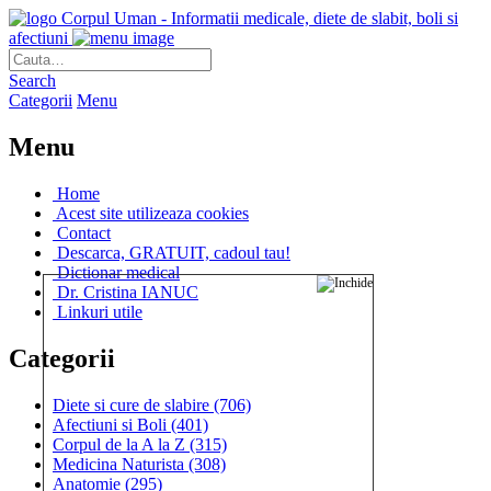
Corpul Uman - Informatii medicale, diete de slabit, boli si
afectiuni
Search
Categorii
Menu
Menu
Home
Acest site utilizeaza cookies
Contact
Descarca, GRATUIT, cadoul tau!
Dictionar medical
Dr. Cristina IANUC
Linkuri utile
Categorii
Diete si cure de slabire
(706)
Afectiuni si Boli
(401)
Corpul de la A la Z
(315)
Medicina Naturista
(308)
Anatomie
(295)