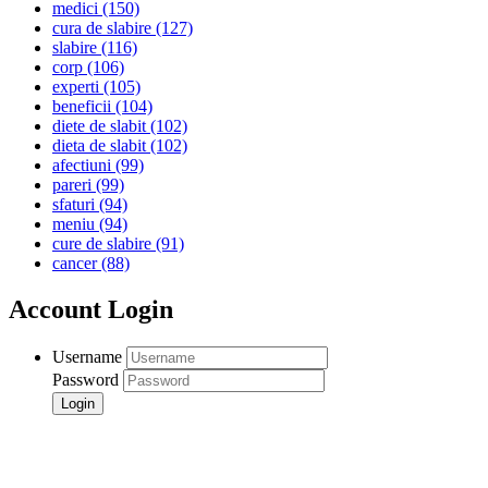
medici
(150)
cura de slabire
(127)
slabire
(116)
corp
(106)
experti
(105)
beneficii
(104)
diete de slabit
(102)
dieta de slabit
(102)
afectiuni
(99)
pareri
(99)
sfaturi
(94)
meniu
(94)
cure de slabire
(91)
cancer
(88)
Account Login
Username
Password