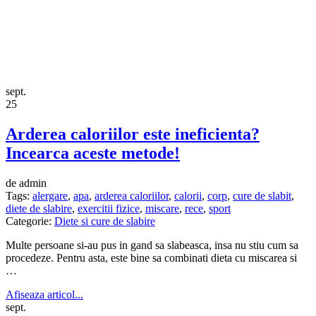
sept.
25
Arderea caloriilor este ineficienta?
Incearca aceste metode!
de admin
Tags:
alergare
,
apa
,
arderea caloriilor
,
calorii
,
corp
,
cure de slabit
,
diete de slabire
,
exercitii fizice
,
miscare
,
rece
,
sport
Categorie:
Diete si cure de slabire
Multe persoane si-au pus in gand sa slabeasca, insa nu stiu cum sa
procedeze. Pentru asta, este bine sa combinati dieta cu miscarea si
…
Afiseaza articol...
sept.