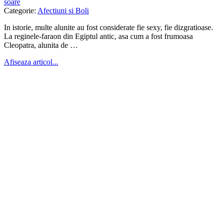
soare
Categorie:
Afectiuni si Boli
In istorie, multe alunite au fost considerate fie sexy, fie dizgratioase.
La reginele-faraon din Egiptul antic, asa cum a fost frumoasa
Cleopatra, alunita de …
Afiseaza articol...