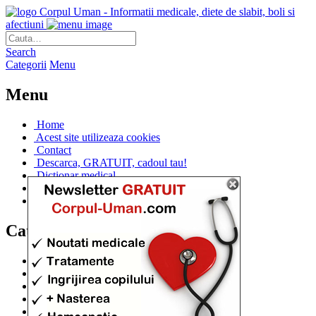
Corpul Uman - Informatii medicale, diete de slabit, boli si
afectiuni
Search
Categorii
Menu
Menu
Home
Acest site utilizeaza cookies
Contact
Descarca, GRATUIT, cadoul tau!
Dictionar medical
Dr. Cristina IANUC
Linkuri utile
Categorii
Diete si cure de slabire
(706)
Afectiuni si Boli
(401)
Corpul de la A la Z
(315)
Medicina Naturista
(308)
Anatomie
(295)