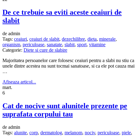
De ce trebuie sa eviti aceste ceaiuri de
slabit
de admin
Tags:
ceaiuri
,
ceaiuri de slabit
,
dezechilibre
,
dieta
,
minerale
,
organism
,
periculoase
,
sanatate
,
slabit
,
sport
,
vitamine
Categorie:
Diete si cure de slabire
Majoritatea persoanelor care folosesc ceaiuri pentru a slabi nu stiu ca
unele dintre acestea nu sunt tocmai sanatoase, si ca ele pot cauza mai
…
Afiseaza articol...
mart.
6
Cat de nocive sunt alunitele prezente pe
suprafata corpului tau
de admin
Tags:
alunite
,
corp
,
dermatolog
,
melanom
,
nociv
,
periculoase
,
piele
,