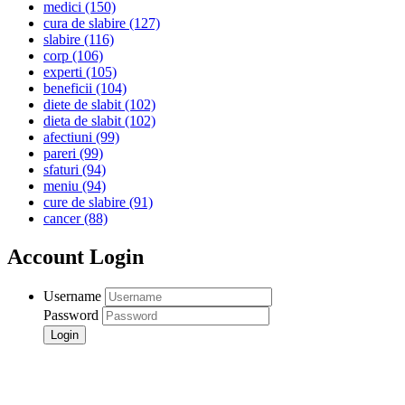
medici
(150)
cura de slabire
(127)
slabire
(116)
corp
(106)
experti
(105)
beneficii
(104)
diete de slabit
(102)
dieta de slabit
(102)
afectiuni
(99)
pareri
(99)
sfaturi
(94)
meniu
(94)
cure de slabire
(91)
cancer
(88)
Account Login
Username
Password