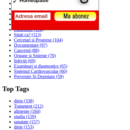
Alimentatia
(259)
Medicina
(226)
Sanatatea si Preventia
(170)
Interventii si Tratamente
(167)
Alimentatia si Igiena Vietii
(129)
Simptome
(114)
Stiati ca?
(113)
Cercetari si Progrese
(104)
Documentare
(97)
Cancerul
(88)
Organe si Sisteme
(70)
Infectii
(69)
Examinari si diagnostice
(65)
Sistemul Cardiovascular
(60)
Prevenire Si Depistare
(59)
Top Tags
dieta
(338)
Tratament
(212)
alimente
(184)
studiu
(159)
sanatate
(157)
diete
(153)