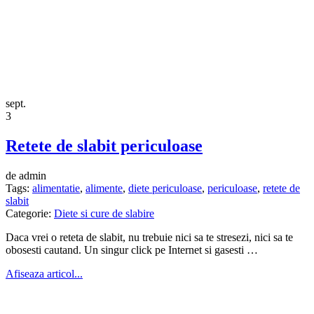
sept.
3
Retete de slabit periculoase
de admin
Tags:
alimentatie
,
alimente
,
diete periculoase
,
periculoase
,
retete de
slabit
Categorie:
Diete si cure de slabire
Daca vrei o reteta de slabit, nu trebuie nici sa te stresezi, nici sa te
obosesti cautand. Un singur click pe Internet si gasesti …
Afiseaza articol...