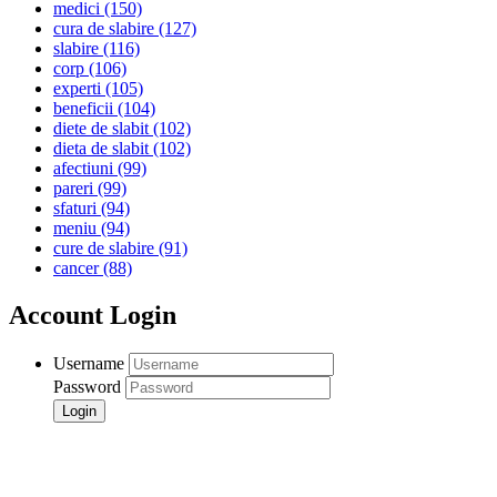
medici
(150)
cura de slabire
(127)
slabire
(116)
corp
(106)
experti
(105)
beneficii
(104)
diete de slabit
(102)
dieta de slabit
(102)
afectiuni
(99)
pareri
(99)
sfaturi
(94)
meniu
(94)
cure de slabire
(91)
cancer
(88)
Account Login
Username
Password