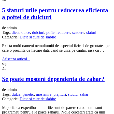
5 sfaturi utile pentru reducerea eficienta
a poftei de dulciuri
de admin
Tags:
dieta
,
dulce
,
dulciuri
,
pofte
,
reducere
,
scadere
,
sfaturi
Categorie:
Diete si cure de slabire
Exista multi oameni nemultumiti de aspectul fizic si de greutatea pe
care o prezinta de fiecare data cand se urca pe cantar, insa cu …
Afiseaza articol...
sept.
21
Se poate mosteni dependenta de zahar?
de admin
Tags:
dulce
,
genetic
,
mostenire
,
prajituri
,
studiu
,
zahar
Categorie:
Diete si cure de slabire
Majoritatea expertilor in nutritie sunt de parere ca oamenii sunt
programati pentru a le place zaharul. Noile cercetari arata ca unii