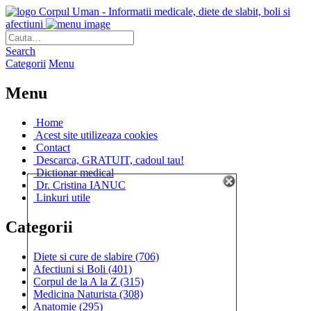
Corpul Uman - Informatii medicale, diete de slabit, boli si
afectiuni
Search
Categorii
Menu
Menu
Home
Acest site utilizeaza cookies
Contact
Descarca, GRATUIT, cadoul tau!
Dictionar medical
Dr. Cristina IANUC
Linkuri utile
Categorii
Diete si cure de slabire
(706)
Afectiuni si Boli
(401)
Corpul de la A la Z
(315)
Medicina Naturista
(308)
Anatomie
(295)