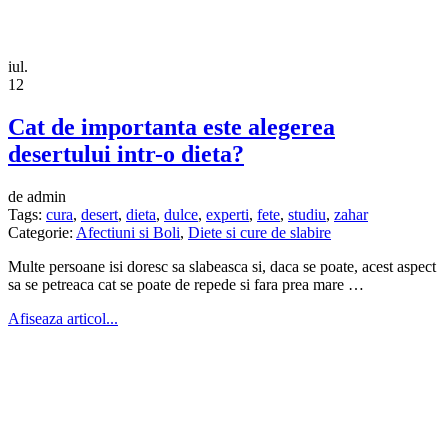
iul.
12
Cat de importanta este alegerea
desertului intr-o dieta?
de admin
Tags:
cura
,
desert
,
dieta
,
dulce
,
experti
,
fete
,
studiu
,
zahar
Categorie:
Afectiuni si Boli
,
Diete si cure de slabire
Multe persoane isi doresc sa slabeasca si, daca se poate, acest aspect
sa se petreaca cat se poate de repede si fara prea mare …
Afiseaza articol...