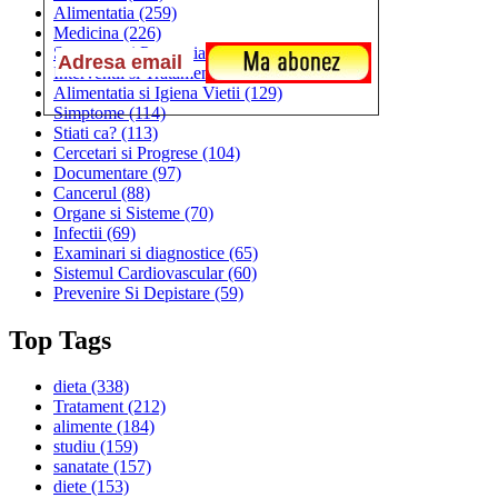
Alimentatia
(259)
Medicina
(226)
Sanatatea si Preventia
(170)
Interventii si Tratamente
(167)
Alimentatia si Igiena Vietii
(129)
Simptome
(114)
Stiati ca?
(113)
Cercetari si Progrese
(104)
Documentare
(97)
Cancerul
(88)
Organe si Sisteme
(70)
Infectii
(69)
Examinari si diagnostice
(65)
Sistemul Cardiovascular
(60)
Prevenire Si Depistare
(59)
Top Tags
dieta
(338)
Tratament
(212)
alimente
(184)
studiu
(159)
sanatate
(157)
diete
(153)