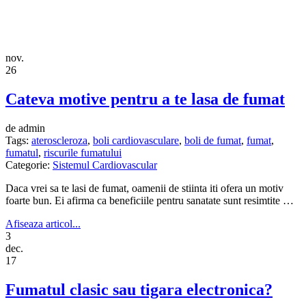
nov.
26
Cateva motive pentru a te lasa de fumat
de admin
Tags:
ateroscleroza
,
boli cardiovasculare
,
boli de fumat
,
fumat
,
fumatul
,
riscurile fumatului
Categorie:
Sistemul Cardiovascular
Daca vrei sa te lasi de fumat, oamenii de stiinta iti ofera un motiv
foarte bun. Ei afirma ca beneficiile pentru sanatate sunt resimtite …
Afiseaza articol...
3
dec.
17
Fumatul clasic sau tigara electronica?