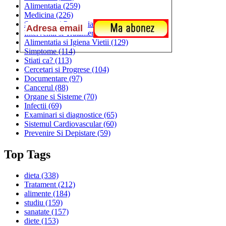
Alimentatia
(259)
Medicina
(226)
Sanatatea si Preventia
(170)
Interventii si Tratamente
(167)
Alimentatia si Igiena Vietii
(129)
Simptome
(114)
Stiati ca?
(113)
Cercetari si Progrese
(104)
Documentare
(97)
Cancerul
(88)
Organe si Sisteme
(70)
Infectii
(69)
Examinari si diagnostice
(65)
Sistemul Cardiovascular
(60)
Prevenire Si Depistare
(59)
Top Tags
dieta
(338)
Tratament
(212)
alimente
(184)
studiu
(159)
sanatate
(157)
diete
(153)