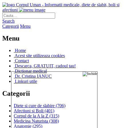
Corpul Uman - Informatii medicale, diete de slabit, boli si
afectiuni
Search
Categorii
Menu
Menu
Home
Acest site utilizeaza cookies
Contact
Descarca, GRATUIT, cadoul tau!
Dictionar medical
Dr. Cristina IANUC
Linkuri utile
Categorii
Diete si cure de slabire
(706)
Afectiuni si Boli
(401)
Corpul de la A la Z
(315)
Medicina Naturista
(308)
Anatomie
(295)