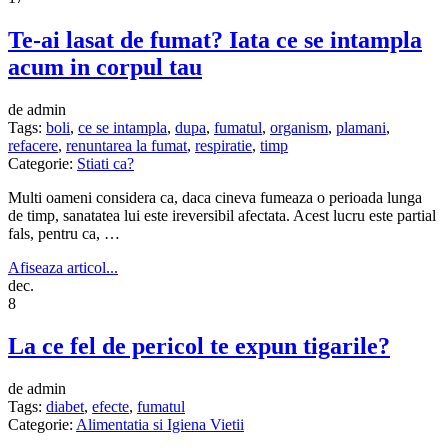
Te-ai lasat de fumat? Iata ce se intampla
acum in corpul tau
de admin
Tags:
boli
,
ce se intampla
,
dupa
,
fumatul
,
organism
,
plamani
,
refacere
,
renuntarea la fumat
,
respiratie
,
timp
Categorie:
Stiati ca?
Multi oameni considera ca, daca cineva fumeaza o perioada lunga
de timp, sanatatea lui este ireversibil afectata. Acest lucru este partial
fals, pentru ca, …
Afiseaza articol...
dec.
8
La ce fel de pericol te expun tigarile?
de admin
Tags:
diabet
,
efecte
,
fumatul
Categorie:
Alimentatia si Igiena Vietii