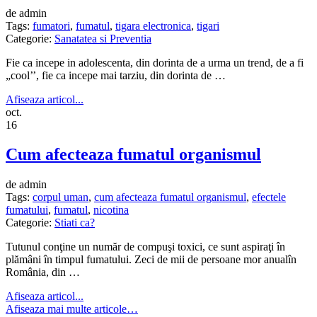
de admin
Tags:
fumatori
,
fumatul
,
tigara electronica
,
tigari
Categorie:
Sanatatea si Preventia
Fie ca incepe in adolescenta, din dorinta de a urma un trend, de a fi
„cool’’, fie ca incepe mai tarziu, din dorinta de …
Afiseaza articol...
oct.
16
Cum afecteaza fumatul organismul
de admin
Tags:
corpul uman
,
cum afecteaza fumatul organismul
,
efectele
fumatului
,
fumatul
,
nicotina
Categorie:
Stiati ca?
Tutunul conţine un număr de compuşi toxici, ce sunt aspiraţi în
plămâni în timpul fumatului. Zeci de mii de persoane mor anualîn
România, din …
Afiseaza articol...
Afiseaza mai multe articole…