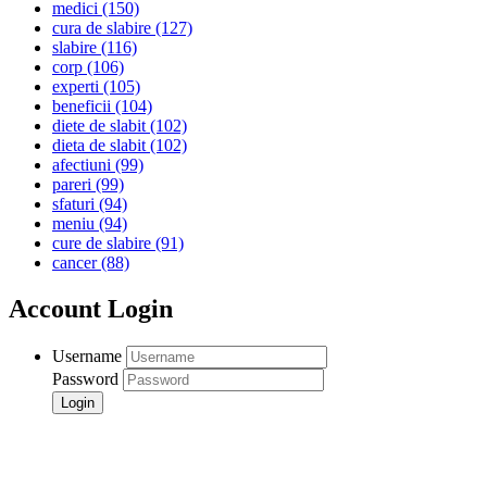
medici
(150)
cura de slabire
(127)
slabire
(116)
corp
(106)
experti
(105)
beneficii
(104)
diete de slabit
(102)
dieta de slabit
(102)
afectiuni
(99)
pareri
(99)
sfaturi
(94)
meniu
(94)
cure de slabire
(91)
cancer
(88)
Account Login
Username
Password