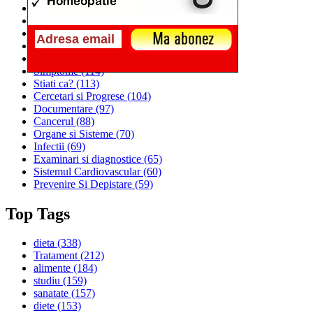
Alimentatia
(259)
Medicina
(226)
Sanatatea si Preventia
(170)
Interventii si Tratamente
(167)
Alimentatia si Igiena Vietii
(129)
Simptome
(114)
Stiati ca?
(113)
Cercetari si Progrese
(104)
Documentare
(97)
Cancerul
(88)
Organe si Sisteme
(70)
Infectii
(69)
Examinari si diagnostice
(65)
Sistemul Cardiovascular
(60)
Prevenire Si Depistare
(59)
Top Tags
dieta
(338)
Tratament
(212)
alimente
(184)
studiu
(159)
sanatate
(157)
diete
(153)