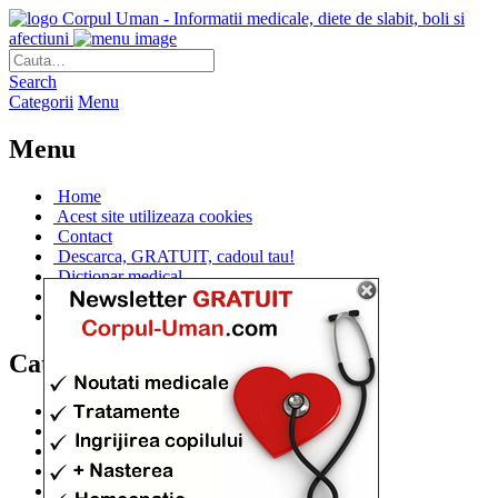
Corpul Uman - Informatii medicale, diete de slabit, boli si
afectiuni
Search
Categorii
Menu
Menu
Home
Acest site utilizeaza cookies
Contact
Descarca, GRATUIT, cadoul tau!
Dictionar medical
Dr. Cristina IANUC
Linkuri utile
Categorii
Diete si cure de slabire
(706)
Afectiuni si Boli
(401)
Corpul de la A la Z
(315)
Medicina Naturista
(308)
Anatomie
(295)