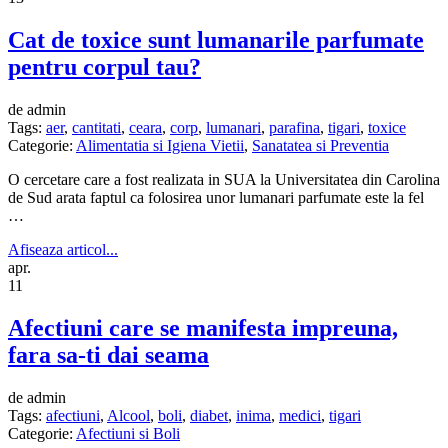
Cat de toxice sunt lumanarile parfumate
pentru corpul tau?
de admin
Tags:
aer
,
cantitati
,
ceara
,
corp
,
lumanari
,
parafina
,
tigari
,
toxice
Categorie:
Alimentatia si Igiena Vietii
,
Sanatatea si Preventia
O cercetare care a fost realizata in SUA la Universitatea din Carolina
de Sud arata faptul ca folosirea unor lumanari parfumate este la fel
…
Afiseaza articol...
apr.
11
Afectiuni care se manifesta impreuna,
fara sa-ti dai seama
de admin
Tags:
afectiuni
,
Alcool
,
boli
,
diabet
,
inima
,
medici
,
tigari
Categorie:
Afectiuni si Boli