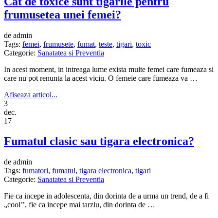
Cat de toxice sunt tigarile pentru
frumusetea unei femei?
de admin
Tags:
femei
,
frumusete
,
fumat
,
teste
,
tigari
,
toxic
Categorie:
Sanatatea si Preventia
In acest moment, in intreaga lume exista multe femei care fumeaza si
care nu pot renunta la acest viciu. O femeie care fumeaza va …
Afiseaza articol...
3
dec.
17
Fumatul clasic sau tigara electronica?
de admin
Tags:
fumatori
,
fumatul
,
tigara electronica
,
tigari
Categorie:
Sanatatea si Preventia
Fie ca incepe in adolescenta, din dorinta de a urma un trend, de a fi
„cool’’, fie ca incepe mai tarziu, din dorinta de …