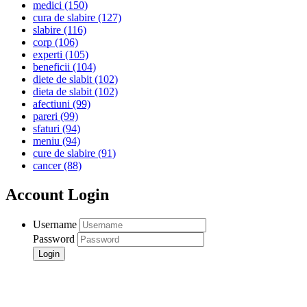
medici
(150)
cura de slabire
(127)
slabire
(116)
corp
(106)
experti
(105)
beneficii
(104)
diete de slabit
(102)
dieta de slabit
(102)
afectiuni
(99)
pareri
(99)
sfaturi
(94)
meniu
(94)
cure de slabire
(91)
cancer
(88)
Account Login
Username
Password