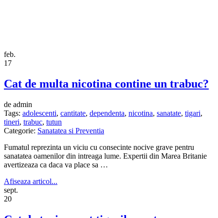
feb.
17
Cat de multa nicotina contine un trabuc?
de admin
Tags:
adolescenti
,
cantitate
,
dependenta
,
nicotina
,
sanatate
,
tigari
,
tineri
,
trabuc
,
tutun
Categorie:
Sanatatea si Preventia
Fumatul reprezinta un viciu cu consecinte nocive grave pentru
sanatatea oamenilor din intreaga lume. Expertii din Marea Britanie
avertizeaza ca daca va place sa …
Afiseaza articol...
sept.
20