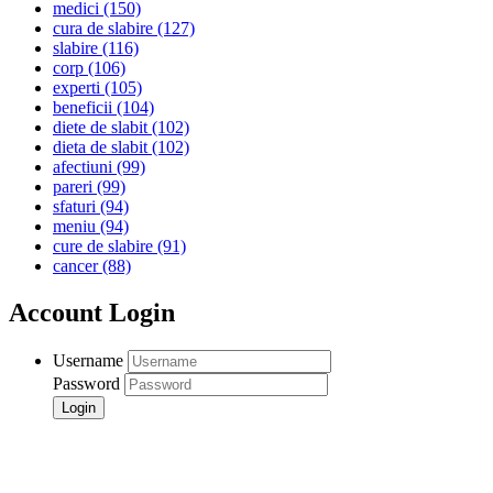
medici
(150)
cura de slabire
(127)
slabire
(116)
corp
(106)
experti
(105)
beneficii
(104)
diete de slabit
(102)
dieta de slabit
(102)
afectiuni
(99)
pareri
(99)
sfaturi
(94)
meniu
(94)
cure de slabire
(91)
cancer
(88)
Account Login
Username
Password