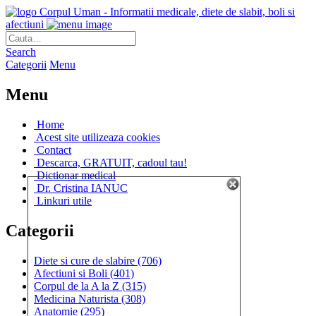
Corpul Uman - Informatii medicale, diete de slabit, boli si
afectiuni
Search
Categorii
Menu
Menu
Home
Acest site utilizeaza cookies
Contact
Descarca, GRATUIT, cadoul tau!
Dictionar medical
Dr. Cristina IANUC
Linkuri utile
Categorii
Diete si cure de slabire
(706)
Afectiuni si Boli
(401)
Corpul de la A la Z
(315)
Medicina Naturista
(308)
Anatomie
(295)