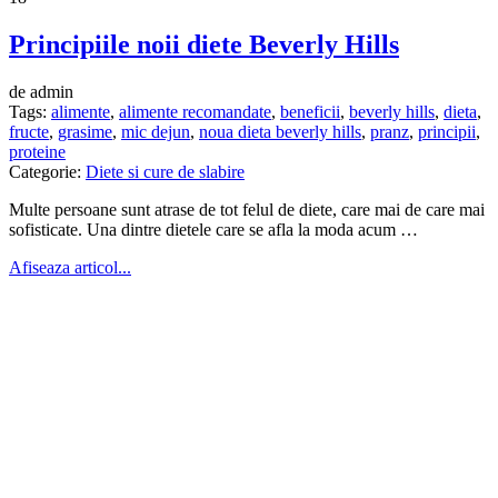
Principiile noii diete Beverly Hills
de admin
Tags:
alimente
,
alimente recomandate
,
beneficii
,
beverly hills
,
dieta
,
fructe
,
grasime
,
mic dejun
,
noua dieta beverly hills
,
pranz
,
principii
,
proteine
Categorie:
Diete si cure de slabire
Multe persoane sunt atrase de tot felul de diete, care mai de care mai
sofisticate. Una dintre dietele care se afla la moda acum …
Afiseaza articol...