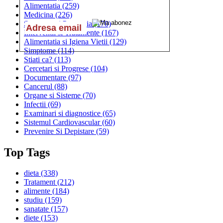
Alimentatia
(259)
Medicina
(226)
Sanatatea si Preventia
(170)
Interventii si Tratamente
(167)
Alimentatia si Igiena Vietii
(129)
Simptome
(114)
Stiati ca?
(113)
Cercetari si Progrese
(104)
Documentare
(97)
Cancerul
(88)
Organe si Sisteme
(70)
Infectii
(69)
Examinari si diagnostice
(65)
Sistemul Cardiovascular
(60)
Prevenire Si Depistare
(59)
Top Tags
dieta
(338)
Tratament
(212)
alimente
(184)
studiu
(159)
sanatate
(157)
diete
(153)