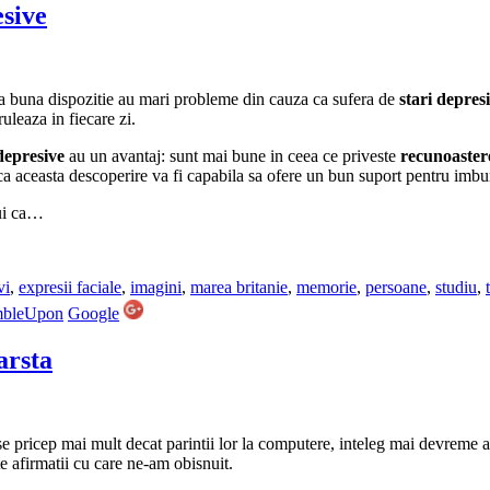
sive
a buna dispozitie au mari probleme din cauza ca sufera de
stari depres
ruleaza in fiecare zi.
depresive
au un avantaj: sunt mai bune in ceea ce priveste
recunoastere
a aceasta descoperire va fi capabila sa ofere un bun suport pentru imbu
lui ca…
vi
,
expresii faciale
,
imagini
,
marea britanie
,
memorie
,
persoane
,
studiu
,
mbleUpon
Google
arsta
 se pricep mai mult decat parintii lor la computere, inteleg mai devreme a
te afirmatii cu care ne-am obisnuit.