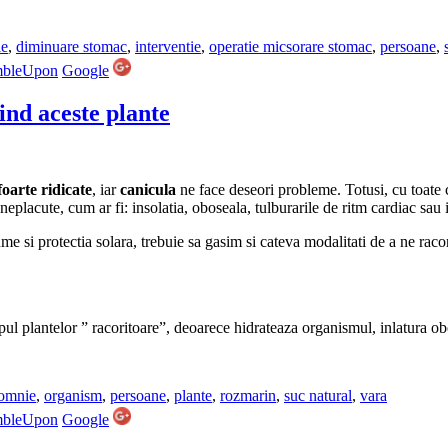
ie
,
diminuare stomac
,
interventie
,
operatie micsorare stomac
,
persoane
,
mbleUpon
Google
ind aceste plante
oarte ridicate
, iar
canicula
ne face deseori probleme. Totusi, cu toate c
 neplacute, cum ar fi: insolatia, oboseala, tulburarile de ritm cardiac sau
me si protectia solara, trebuie sa gasim si cateva modalitati de a ne rac
l plantelor ” racoritoare”, deoarece hidrateaza organismul, inlatura o
somnie
,
organism
,
persoane
,
plante
,
rozmarin
,
suc natural
,
vara
mbleUpon
Google