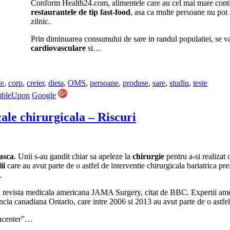
Conform Health24.com, alimentele care au cel mai mare contin
restaurantele de tip fast-food
, asa ca multe persoane nu pot 
zilnic.
Prin diminuarea consumului de sare in randul populatiei, se va
cardiovasculare
si…
te
,
corp
,
creier
,
dieta
,
OMS
,
persoane
,
produse
,
sare
,
studiu
,
teste
mbleUpon
Google
ale chirurgicala – Riscuri
asca
. Unii s-au gandit chiar sa apeleze la
chirurgie
pentru a-si realizat
ii
care au avut parte de o astfel de interventie chirurgicala bariatrica p
.
in revista medicala americana JAMA Surgery, citat de BBC. Expertii ame
ia canadiana Ontario, care intre 2006 si 2013 au avut parte de o astfel 
gncenter”…