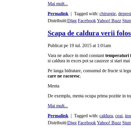
Mai mult...
Permalink
| Tagged with:
chirurgie
,
depres
Distribuiti:
Digg
Facebook
Yahoo! Buzz
Stu
Scapa de caldura verii folos
Publicat pe 19 iul. 2015 at 1:01am
Vara ne aduce in mod constant
temperaturi f
si caldura in exces pot sa cauzeze si stari mai
Pe langa hidratare, consumul de fructe si legu
care ne racoresc
.
Menta
De exemplu, menta ocupa prima pozitie in topu
Mai mult...
Permalink
| Tagged with:
caldura
,
ceai
,
in
Distribuiti:
Digg
Facebook
Yahoo! Buzz
Stu