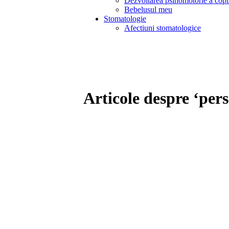
Dezvoltarea psihomotorie a copi
Bebelusul meu
Stomatologie
Afectiuni stomatologice
Articole despre ‘per