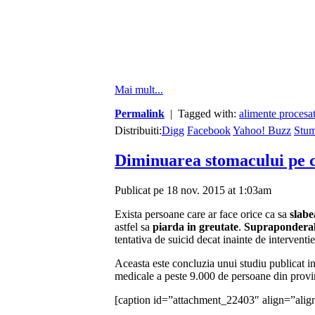
Mai mult...
Permalink
| Tagged with:
alimente procesa
Distribuiti:
Digg
Facebook
Yahoo! Buzz
Stu
Diminuarea stomacului pe c
Publicat pe 18 nov. 2015 at 1:03am
Exista persoane care ar face orice ca sa
slabe
astfel sa
piarda in greutate
.
Supraponderal
tentativa de suicid decat inainte de interventie
Aceasta este concluzia unui studiu publicat 
medicale a peste 9.000 de persoane din provinc
[caption id=”attachment_22403″ align=”ali