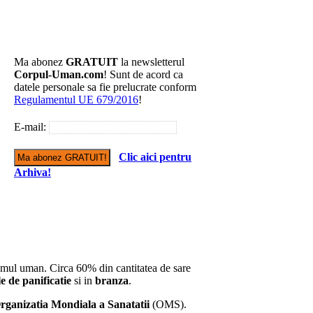
Ma abonez
GRATUIT
la newsletterul
Corpul-Uman.com
! Sunt de acord ca
datele personale sa fie prelucrate conform
Regulamentul UE 679/2016
!
E-mail:
Clic aici pentru
Arhiva!
smul uman. Circa 60% din cantitatea de sare
e de panificatie
si in
branza
.
rganizatia Mondiala a Sanatatii
(OMS).