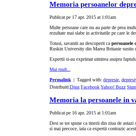
Memoria persoanelor depre
Publicat pe 17 apr. 2015 at 1:01am
Multe persoane care nu au parte de prea mult
rezultate mai slabe in activitatile pe care le de
Totusi, savantii au descoperit ca
persoanele 
Ruskin University din Marea Britanie sustin c
Expertii si-au exprimat uimirea asupra faptu
Mai mult...
Permalink
| Tagged with:
depresie
,
depresi
Distribuiti:
Digg
Facebook
Yahoo! Buzz
Stu
Memoria la persoanele in v
Publicat pe 16 apr. 2015 at 1:01am
Desi se tot spune ca tinerii din ziua de astazi
si mai precoce, iata ca expertii contrazic aces