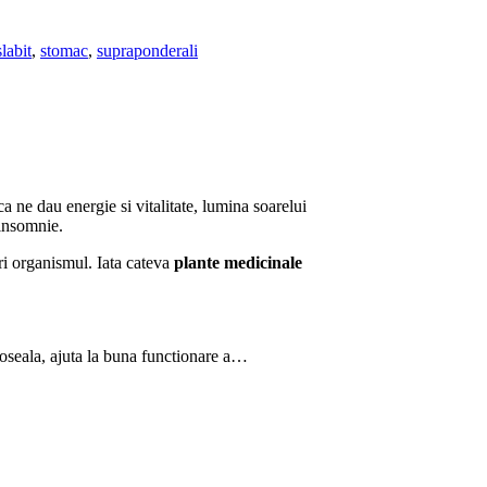
slabit
,
stomac
,
supraponderali
a ne dau energie si vitalitate, lumina soarelui
 insomnie.
ori organismul. Iata cateva
plante medicinale
boseala, ajuta la buna functionare a…