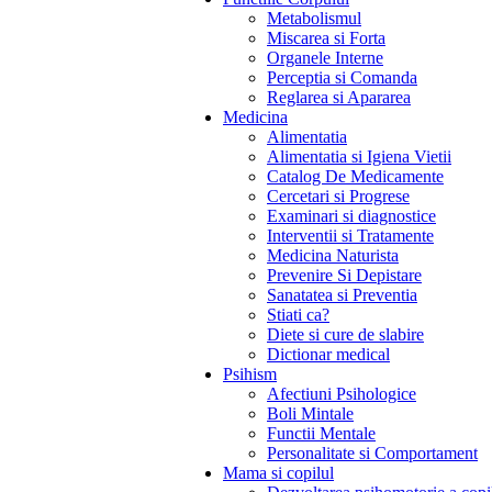
Metabolismul
Miscarea si Forta
Organele Interne
Perceptia si Comanda
Reglarea si Apararea
Medicina
Alimentatia
Alimentatia si Igiena Vietii
Catalog De Medicamente
Cercetari si Progrese
Examinari si diagnostice
Interventii si Tratamente
Medicina Naturista
Prevenire Si Depistare
Sanatatea si Preventia
Stiati ca?
Diete si cure de slabire
Dictionar medical
Psihism
Afectiuni Psihologice
Boli Mintale
Functii Mentale
Personalitate si Comportament
Mama si copilul