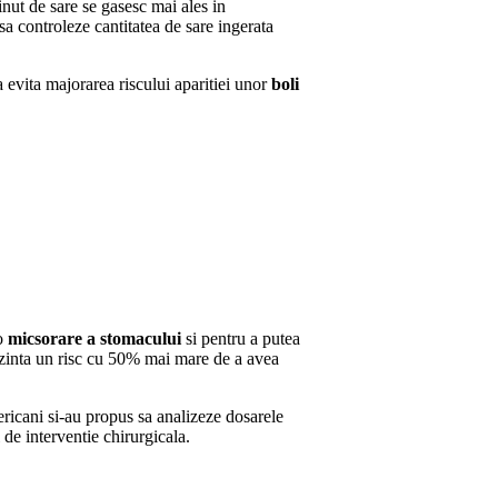
ut de sare se gasesc mai ales in
sa controleze cantitatea de sare ingerata
 evita majorarea riscului aparitiei unor
boli
 o
micsorare a stomacului
si pentru a putea
rezinta un risc cu 50% mai mare de a avea
ricani si-au propus sa analizeze dosarele
de interventie chirurgicala.