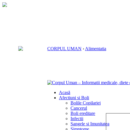
CORPUL UMAN
›
Alimentatia
Acasă
Afectiuni si Boli
Bolile Copilariei
Cancerul
Boli ereditare
Infectii
Sangele si Imunitatea
Simptome