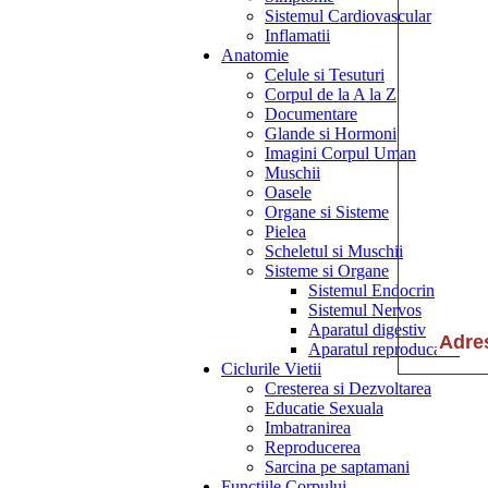
Sistemul Cardiovascular
Inflamatii
Anatomie
Celule si Tesuturi
Corpul de la A la Z
Documentare
Glande si Hormoni
Imagini Corpul Uman
Muschii
Oasele
Organe si Sisteme
Pielea
Scheletul si Muschii
Sisteme si Organe
Sistemul Endocrin
Sistemul Nervos
Aparatul digestiv
Aparatul reproducator
Ciclurile Vietii
Cresterea si Dezvoltarea
Educatie Sexuala
Imbatranirea
Reproducerea
Sarcina pe saptamani
Functiile Corpului