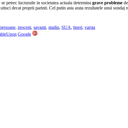
e se petrec lucruruile in societatea actuala determina
grave probleme
de 
uituci decat proprii parinti. Cel putin asta arata rezultatele unui sondaj r
persoane
,
procent
,
savanti
,
studiu
,
SUA
,
tineri
,
varsta
mbleUpon
Google