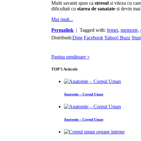
Multi savanti spun ca
stresul
si viteza cu car
dificultati cu
starea de sanatate
si devin mai 
Mai mult...
Permalink
| Tagged with:
femei
,
memorie
,
Distribuiti:
Digg
Facebook
Yahoo! Buzz
Stu
Pagina următoare »
TOP
5
Articole
Anatomie – Corpul Uman
Anatomie – Corpul Uman