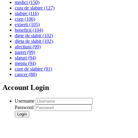
medici
(150)
cura de slabire
(127)
slabire
(116)
corp
(106)
experti
(105)
beneficii
(104)
diete de slabit
(102)
dieta de slabit
(102)
afectiuni
(99)
pareri
(99)
sfaturi
(94)
meniu
(94)
cure de slabire
(91)
cancer
(88)
Account Login
Username
Password