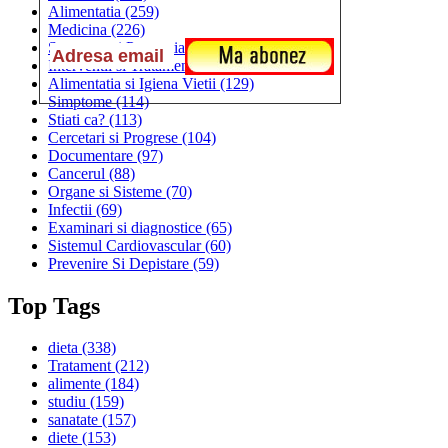
Alimentatia
(259)
Medicina
(226)
Sanatatea si Preventia
(170)
Interventii si Tratamente
(167)
Alimentatia si Igiena Vietii
(129)
Simptome
(114)
Stiati ca?
(113)
Cercetari si Progrese
(104)
Documentare
(97)
Cancerul
(88)
Organe si Sisteme
(70)
Infectii
(69)
Examinari si diagnostice
(65)
Sistemul Cardiovascular
(60)
Prevenire Si Depistare
(59)
Top Tags
dieta
(338)
Tratament
(212)
alimente
(184)
studiu
(159)
sanatate
(157)
diete
(153)