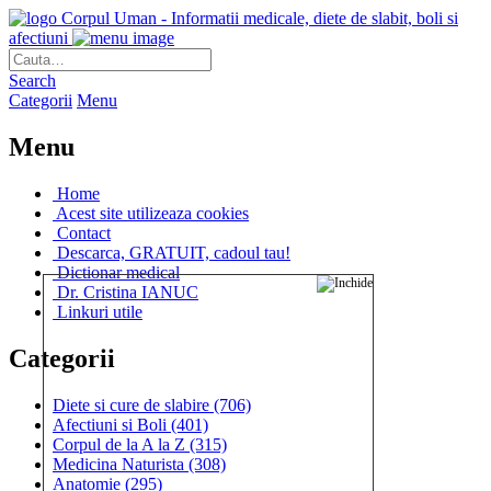
Corpul Uman - Informatii medicale, diete de slabit, boli si
afectiuni
Search
Categorii
Menu
Menu
Home
Acest site utilizeaza cookies
Contact
Descarca, GRATUIT, cadoul tau!
Dictionar medical
Dr. Cristina IANUC
Linkuri utile
Categorii
Diete si cure de slabire
(706)
Afectiuni si Boli
(401)
Corpul de la A la Z
(315)
Medicina Naturista
(308)
Anatomie
(295)