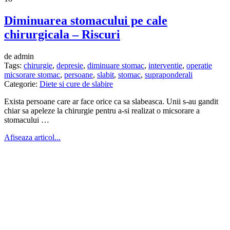
Diminuarea stomacului pe cale
chirurgicala – Riscuri
de admin
Tags:
chirurgie
,
depresie
,
diminuare stomac
,
interventie
,
operatie
micsorare stomac
,
persoane
,
slabit
,
stomac
,
supraponderali
Categorie:
Diete si cure de slabire
Exista persoane care ar face orice ca sa slabeasca. Unii s-au gandit
chiar sa apeleze la chirurgie pentru a-si realizat o micsorare a
stomacului …
Afiseaza articol...