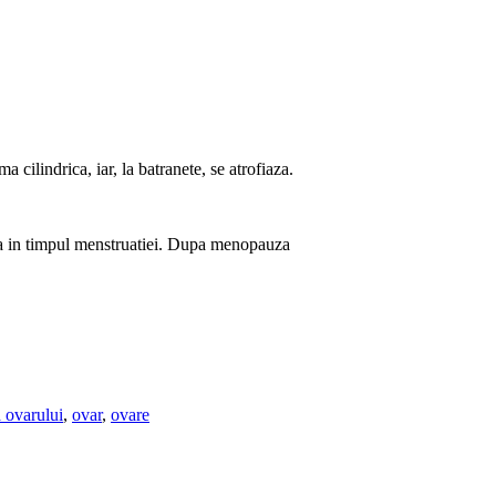
a cilindrica, iar, la batranete, se atrofiaza.
a in timpul menstruatiei. Dupa menopauza
 ovarului
,
ovar
,
ovare