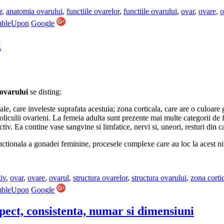
r
,
anatomia ovarului
,
functiile ovarelor
,
functiile ovarului
,
ovar
,
ovare
,
o
mbleUpon
Google
i
 ovarului
se disting:
dale, care inveleste suprafata acestuia; zona corticala, care are o culoar
foliculii ovarieni. La femeia adulta sunt prezente mai multe categorii de 
tiv. Ea contine vase sangvine si limfatice, nervi si, uneori, resturi din c
nctionala a gonadei feminine, procesele complexe care au loc la acest ni
iv
,
ovar
,
ovare
,
ovarul
,
structura ovarelor
,
structura ovarului
,
zona corti
mbleUpon
Google
pect, consistenta, numar si dimensiuni