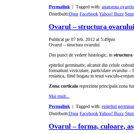
Permalink
| Tagged with:
anatomia ovarelo
Distribuiti:
Digg
Facebook
Yahoo! Buzz
Stu
Ovarul – structura ovarulu
Publicat pe 07 feb. 2012 at 5:49pm
Ovarul – structura ovarului
Din punct de vedere histologic, in
structura
epiteliul germinativ, alcatuit din celule cuboi
formatiuni veziculare, particulare ovarului – 
rosiatica, fiind bogata in tesut vasculo-conjunc
Zona corticala
reprezinta principala zona fu
Mai mult...
Permalink
| Tagged with:
epiteliul germinat
Distribuiti:
Digg
Facebook
Yahoo! Buzz
Stu
Ovarul – forma, culoare, as