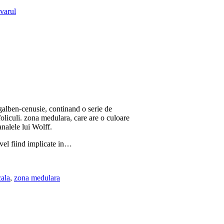
varul
e galben-cenusie, continand o serie de
foliculi. zona medulara, care are o culoare
analele lui Wolff.
vel fiind implicate in…
cala
,
zona medulara