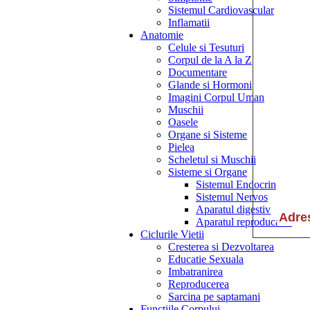
Sistemul Cardiovascular
Inflamatii
Anatomie
Celule si Tesuturi
Corpul de la A la Z
Documentare
Glande si Hormoni
Imagini Corpul Uman
Muschii
Oasele
Organe si Sisteme
Pielea
Scheletul si Muschii
Sisteme si Organe
Sistemul Endocrin
Sistemul Nervos
Aparatul digestiv
Aparatul reproducator
Ciclurile Vietii
Cresterea si Dezvoltarea
Educatie Sexuala
Imbatranirea
Reproducerea
Sarcina pe saptamani
Functiile Corpului