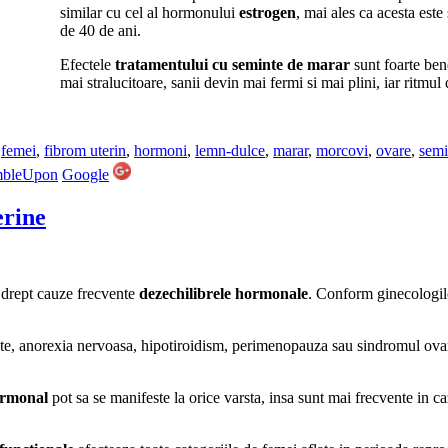
similar cu cel al hormonului
estrogen
, mai ales ca acesta este
de 40 de ani.
Efectele
tratamentului cu seminte de marar
sunt foarte ben
mai stralucitoare, sanii devin mai fermi si mai plini, iar ritmu
,
femei
,
fibrom uterin
,
hormoni
,
lemn-dulce
,
marar
,
morcovi
,
ovare
,
semi
mbleUpon
Google
erine
e drept cauze frecvente
dezechilibrele hormonale
. Conform ginecologil
tate, anorexia nervoasa, hipotiroidism, perimenopauza sau sindromul ovar
hormonal
pot sa se manifeste la orice varsta, insa sunt mai frecvente in c