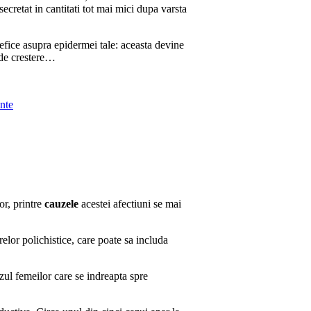
 secretat in cantitati tot mai mici dupa varsta
efice asupra epidermei tale: aceasta devine
l de crestere…
nte
or, printre
cauzele
acestei afectiuni se mai
elor polichistice, care poate sa includa
azul femeilor care se indreapta spre