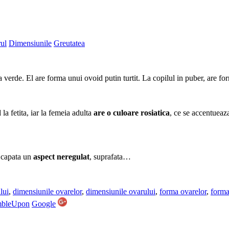
ul
Dimensiunile
Greutatea
a verde.
El are forma unui ovoid putin turtit. La copilul in puber, are form
d
la fetita, iar la femeia adulta
are o culoare rosiatica
,
ce se accentueaz
i capata un
aspect neregulat
, suprafata…
lui
,
dimensiunile ovarelor
,
dimensiunile ovarului
,
forma ovarelor
,
forma
mbleUpon
Google