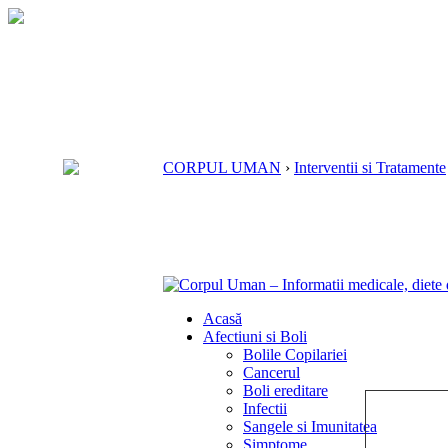
CORPUL UMAN
›
Interventii si Tratamente
Acasă
Afectiuni si Boli
Bolile Copilariei
Cancerul
Boli ereditare
Infectii
Sangele si Imunitatea
Simptome