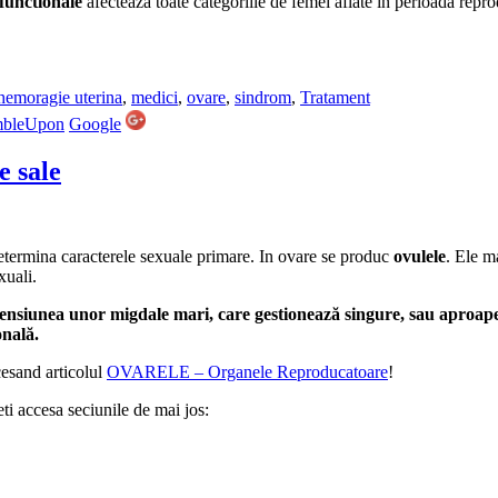
functionale
afecteaza toate categoriile de femei aflate in perioada repro
hemoragie uterina
,
medici
,
ovare
,
sindrom
,
Tratament
mbleUpon
Google
e sale
determina caracterele sexuale primare. In ovare se produc
ovulele
. Ele m
xuali.
nsiunea unor migdale mari, care gestionează singure, sau aproape s
onală.
ccesand articolul
OVARELE – Organele Reproducatoare
!
eti accesa seciunile de mai jos: