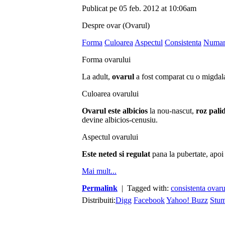
Publicat pe 05 feb. 2012 at 10:06am
Despre ovar (Ovarul)
Forma
Culoarea
Aspectul
Consistenta
Numar
Forma ovarului
La adult,
ovarul
a fost comparat cu o migdal
Culoarea ovarului
Ovarul este albicios
la nou-nascut,
roz pali
devine albicios-cenusiu.
Aspectul ovarului
Este neted si regulat
pana la pubertate, apo
Mai mult...
Permalink
| Tagged with:
consistenta ovaru
Distribuiti:
Digg
Facebook
Yahoo! Buzz
Stu