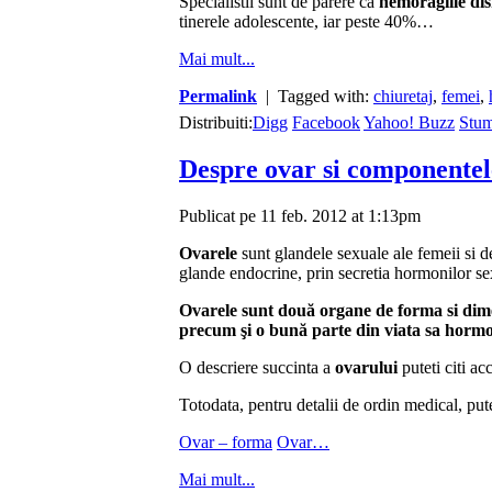
Specialistii sunt de parere ca
hemoragiile dis
tinerele adolescente, iar peste 40%…
Mai mult...
Permalink
| Tagged with:
chiuretaj
,
femei
,
Distribuiti:
Digg
Facebook
Yahoo! Buzz
Stu
Despre ovar si componentel
Publicat pe 11 feb. 2012 at 1:13pm
Ovarele
sunt glandele sexuale ale femeii si 
glande endocrine, prin secretia hormonilor se
Ovarele sunt două organe de forma si dime
precum şi o bună parte din viata sa horm
O descriere succinta a
ovarului
puteti citi a
Totodata, pentru detalii de ordin medical, put
Ovar – forma
Ovar…
Mai mult...