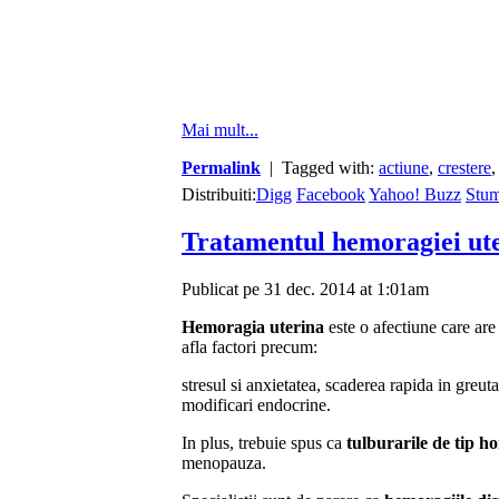
Mai mult...
Permalink
| Tagged with:
actiune
,
crestere
Distribuiti:
Digg
Facebook
Yahoo! Buzz
Stu
Tratamentul hemoragiei ut
Publicat pe 31 dec. 2014 at 1:01am
Hemoragia uterina
este o afectiune care ar
afla factori precum:
stresul si anxietatea, scaderea rapida in greu
modificari endocrine.
In plus, trebuie spus ca
tulburarile de tip 
menopauza.