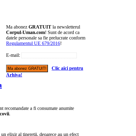
Ma abonez
GRATUIT
la newsletterul
Corpul-Uman.com
! Sunt de acord ca
datele personale sa fie prelucrate conform
Regulamentul UE 679/2016
!
E-mail:
Clic aici pentru
Arhiva!
a
nt recomandate a fi consumate anumite
covii
.
un elixir al tineretii, deoarece au un efect