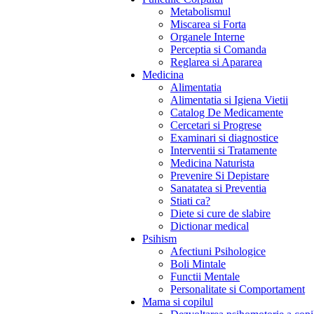
Metabolismul
Miscarea si Forta
Organele Interne
Perceptia si Comanda
Reglarea si Apararea
Medicina
Alimentatia
Alimentatia si Igiena Vietii
Catalog De Medicamente
Cercetari si Progrese
Examinari si diagnostice
Interventii si Tratamente
Medicina Naturista
Prevenire Si Depistare
Sanatatea si Preventia
Stiati ca?
Diete si cure de slabire
Dictionar medical
Psihism
Afectiuni Psihologice
Boli Mintale
Functii Mentale
Personalitate si Comportament
Mama si copilul