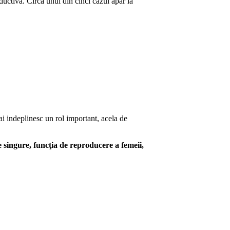
ductiva. Circa unul din cinci cazui apar la
ai indeplinesc un rol important, acela de
ingure, funcţia de reproducere a fe­meii,