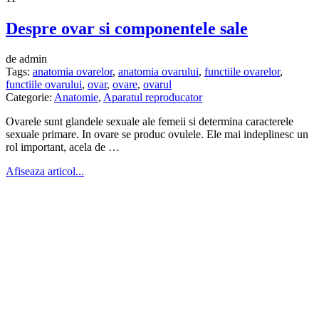
Despre ovar si componentele sale
de admin
Tags:
anatomia ovarelor
,
anatomia ovarului
,
functiile ovarelor
,
functiile ovarului
,
ovar
,
ovare
,
ovarul
Categorie:
Anatomie
,
Aparatul reproducator
Ovarele sunt glandele sexuale ale femeii si determina caracterele
sexuale primare. In ovare se produc ovulele. Ele mai indeplinesc un
rol important, acela de …
Afiseaza articol...