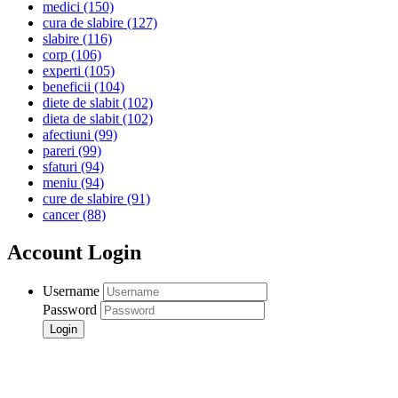
medici
(150)
cura de slabire
(127)
slabire
(116)
corp
(106)
experti
(105)
beneficii
(104)
diete de slabit
(102)
dieta de slabit
(102)
afectiuni
(99)
pareri
(99)
sfaturi
(94)
meniu
(94)
cure de slabire
(91)
cancer
(88)
Account Login
Username
Password