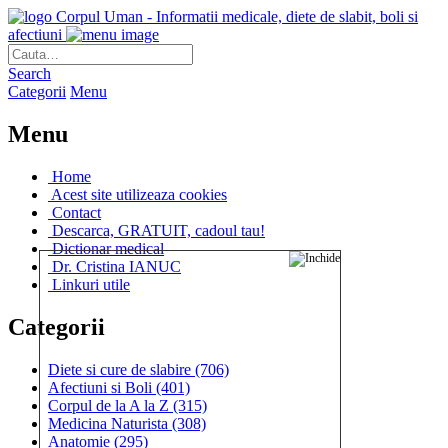
Corpul Uman - Informatii medicale, diete de slabit, boli si
afectiuni
Search
Categorii
Menu
Menu
Home
Acest site utilizeaza cookies
Contact
Descarca, GRATUIT, cadoul tau!
Dictionar medical
Dr. Cristina IANUC
Linkuri utile
Categorii
Diete si cure de slabire
(706)
Afectiuni si Boli
(401)
Corpul de la A la Z
(315)
Medicina Naturista
(308)
Anatomie
(295)