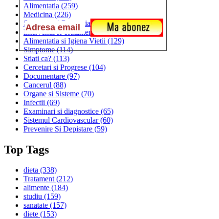
Alimentatia
(259)
Medicina
(226)
Sanatatea si Preventia
(170)
Interventii si Tratamente
(167)
Alimentatia si Igiena Vietii
(129)
Simptome
(114)
Stiati ca?
(113)
Cercetari si Progrese
(104)
Documentare
(97)
Cancerul
(88)
Organe si Sisteme
(70)
Infectii
(69)
Examinari si diagnostice
(65)
Sistemul Cardiovascular
(60)
Prevenire Si Depistare
(59)
Top Tags
dieta
(338)
Tratament
(212)
alimente
(184)
studiu
(159)
sanatate
(157)
diete
(153)