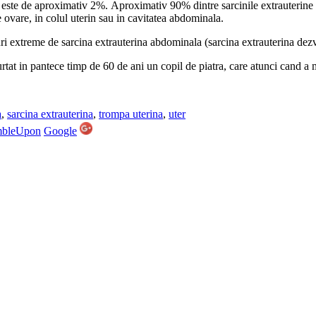
este de aproximativ 2%. Aproximativ 90% dintre sarcinile extrauterine 
e ovare, in colul uterin sau in cavitatea abdominala.
uri extreme de sarcina extrauterina abdominala (sarcina extrauterina dezv
urtat in pantece timp de 60 de ani un copil de piatra, care atunci cand a
a
,
sarcina extrauterina
,
trompa uterina
,
uter
mbleUpon
Google