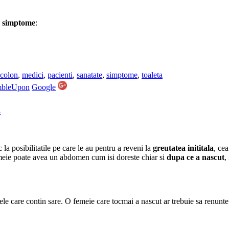
e
simptome
:
colon
,
medici
,
pacienti
,
sanatate
,
simptome
,
toaleta
mbleUpon
Google
a
la posibilitatile pe care le au pentru a reveni la
greutatea inititala
, ce
emeie poate avea un abdomen cum isi doreste chiar si
dupa ce a nascut
,
le care contin sare. O femeie care tocmai a nascut ar trebuie sa renunte