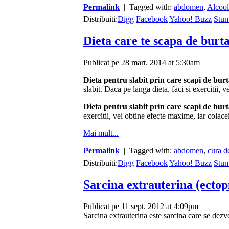
Permalink
| Tagged with:
abdomen
,
Alcool
Distribuiti:
Digg
Facebook
Yahoo! Buzz
Stu
Dieta care te scapa de burt
Publicat pe 28 mart. 2014 at 5:30am
Dieta pentru slabit prin care scapi de bur
slabit. Daca pe langa dieta, faci si exercitii, 
Dieta pentru slabit prin care scapi de bur
exercitii, vei obtine efecte maxime, iar colace
Mai mult...
Permalink
| Tagged with:
abdomen
,
cura d
Distribuiti:
Digg
Facebook
Yahoo! Buzz
Stu
Sarcina extrauterina (ectop
Publicat pe 11 sept. 2012 at 4:09pm
Sarcina extrauterina este sarcina care se dezvol