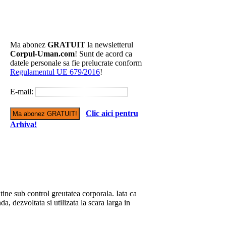
Ma abonez
GRATUIT
la newsletterul
Corpul-Uman.com
! Sunt de acord ca
datele personale sa fie prelucrate conform
Regulamentul UE 679/2016
!
E-mail:
Clic aici pentru
Arhiva!
tine sub control greutatea corporala. Iata ca
a, dezvoltata si utilizata la scara larga in