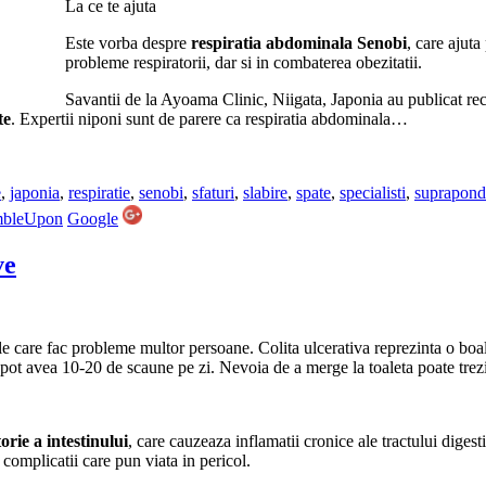
La ce te ajuta
Este vorba despre
respiratia abdominala Senobi
, care ajuta
probleme respiratorii, dar si in combaterea obezitatii.
Savantii de la Ayoama Clinic, Niigata, Japonia au publicat rece
te
. Expertii niponi sunt de parere ca respiratia abdominala…
e
,
japonia
,
respiratie
,
senobi
,
sfaturi
,
slabire
,
spate
,
specialisti
,
suprapond
mbleUpon
Google
ve
le care fac probleme multor persoane. Colita ulcerativa reprezinta o boa
e pot avea 10-20 de scaune pe zi. Nevoia de a merge la toaleta poate trez
orie a intestinului
, care cauzeaza inflamatii cronice ale tractului digest
 complicatii care pun viata in pericol.