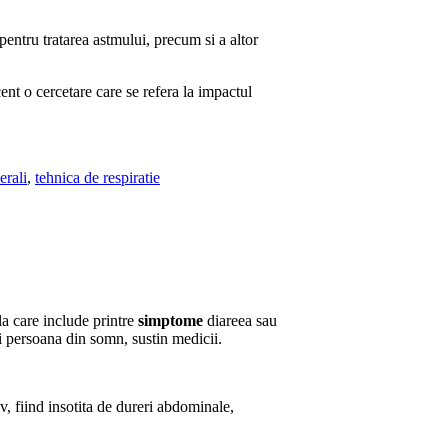
 pentru tratarea astmului, precum si a altor
nt o cercetare care se refera la impactul
erali
,
tehnica de respiratie
la care include printre
simptome
diareea sau
i persoana din somn, sustin medicii.
iv, fiind insotita de dureri abdominale,