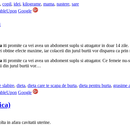
,
copil
,
idei
,
kilograme
,
mama
,
nastere
,
sare
mbleUpon
Google
a
ta
iti promite ca vei avea un abdoment suplu si atragator in doar 14 zile
vei obtine efecte maxime, iar colaceii din jurul burtii vor disparea ca pri
ta
iti promite ca vei avea un abdoment suplu si atragator. Ce femeie nu-si 
ii din jurul burtii vor…
e slabire
,
dieta
,
dieta care te scapa de burta
,
dieta pentru burta
,
grasime 
mbleUpon
Google
ica)
ta in afara cavitatii uterine.