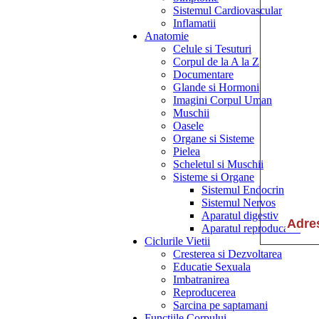
Sistemul Cardiovascular
Inflamatii
Anatomie
Celule si Tesuturi
Corpul de la A la Z
Documentare
Glande si Hormoni
Imagini Corpul Uman
Muschii
Oasele
Organe si Sisteme
Pielea
Scheletul si Muschii
Sisteme si Organe
Sistemul Endocrin
Sistemul Nervos
Aparatul digestiv
Aparatul reproducator
Ciclurile Vietii
Cresterea si Dezvoltarea
Educatie Sexuala
Imbatranirea
Reproducerea
Sarcina pe saptamani
Functiile Corpului