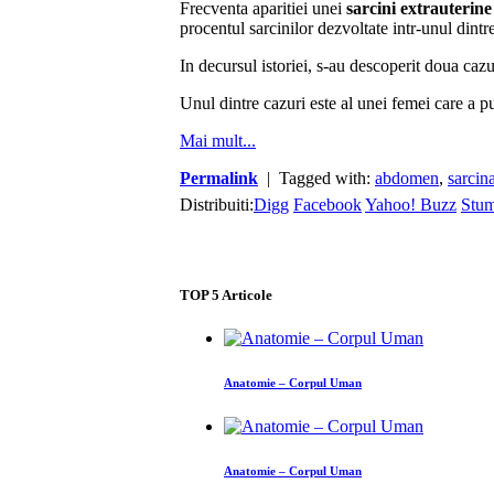
Frecventa aparitiei unei
sarcini extrauterine
procentul sarcinilor dezvoltate intr-unul dintr
In decursul istoriei, s-au descoperit doua caz
Unul dintre cazuri este al unei femei care a p
Mai mult...
Permalink
| Tagged with:
abdomen
,
sarcin
Distribuiti:
Digg
Facebook
Yahoo! Buzz
Stu
TOP
5
Articole
Anatomie – Corpul Uman
Anatomie – Corpul Uman