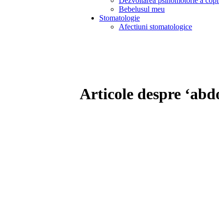
Dezvoltarea psihomotorie a copi
Bebelusul meu
Stomatologie
Afectiuni stomatologice
Articole despre ‘ab