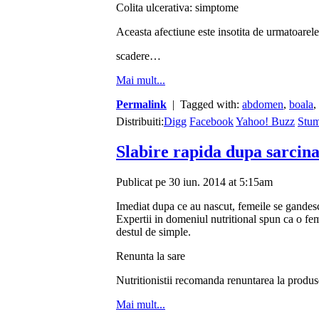
Colita ulcerativa: simptome
Aceasta afectiune este insotita de urmatoarel
scadere…
Mai mult...
Permalink
| Tagged with:
abdomen
,
boala
,
Distribuiti:
Digg
Facebook
Yahoo! Buzz
Stu
Slabire rapida dupa sarcin
Publicat pe 30 iun. 2014 at 5:15am
Imediat dupa ce au nascut, femeile se gandesc 
Expertii in domeniul nutritional spun ca o f
destul de simple.
Renunta la sare
Nutritionistii recomanda renuntarea la produse
Mai mult...