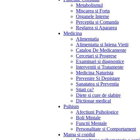
Metabolismul
Miscarea si Forta
Organele Interne
Perceptia si Comanda
Reglarea si Apararea
Medicina
Alimentatia
Alimentatia si Igiena Vietii
Catalog De Medicamente
Cercetari si Progrese
Examinari si diagnostice
Interventii si Tratamente
Medicina Naturista
Prevenire Si Depistare
Sanatatea si Preventia
Stiati ca?
Diete si cure de slabire
Dictionar medical
Psihism
Afectiuni Psihologice
Boli Mintale
Functii Mentale
Personalitate si Comportament
Mama si copilul