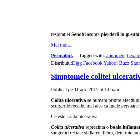
respiratiei
Senobi
asupra
pierderii in greuta
Mai mult...
Permalink
| Tagged with:
abdomen
,
flexar
Distribuiti:
Digg
Facebook
Yahoo! Buzz
Stu
Simptomele colitei ulcerati
Publicat pe 11 apr. 2015 at 1:05am
Colita ulcerativa
se numara printre afectiuni
scurgerile rectale, mai ales ca unele persoan
Ce este colita ulcerativa
Colita ulcerativa
reprezinta o
boala inflamat
sangerari rectale si diaree, febra, determinand