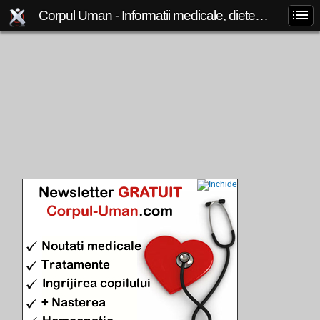
Corpul Uman - Informatii medicale, diete de slabit, boli si afectiuni