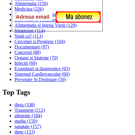
Alimentatia
(259)
Medicina
(226)
Sanatatea si Preventia
(170)
Interventii si Tratamente
(167)
Alimentatia si Igiena Vietii
(129)
Simptome
(114)
Stiati ca?
(113)
Cercetari si Progrese
(104)
Documentare
(97)
Cancerul
(88)
Organe si Sisteme
(70)
Infectii
(69)
Examinari si diagnostice
(65)
Sistemul Cardiovascular
(60)
Prevenire Si Depistare
(59)
Top Tags
dieta
(338)
Tratament
(212)
alimente
(184)
studiu
(159)
sanatate
(157)
diete
(153)