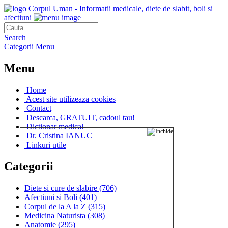
Corpul Uman - Informatii medicale, diete de slabit, boli si
afectiuni
Search
Categorii
Menu
Menu
Home
Acest site utilizeaza cookies
Contact
Descarca, GRATUIT, cadoul tau!
Dictionar medical
Dr. Cristina IANUC
Linkuri utile
Categorii
Diete si cure de slabire
(706)
Afectiuni si Boli
(401)
Corpul de la A la Z
(315)
Medicina Naturista
(308)
Anatomie
(295)