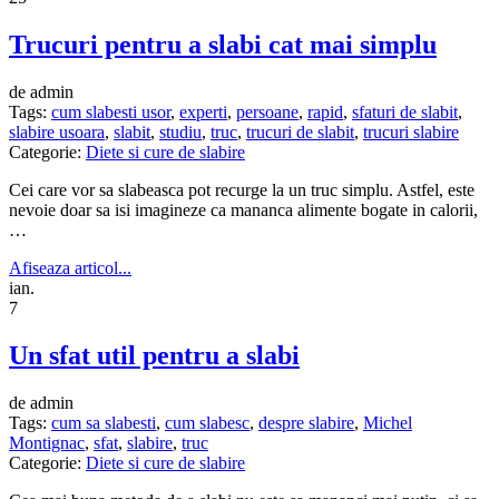
Trucuri pentru a slabi cat mai simplu
de admin
Tags:
cum slabesti usor
,
experti
,
persoane
,
rapid
,
sfaturi de slabit
,
slabire usoara
,
slabit
,
studiu
,
truc
,
trucuri de slabit
,
trucuri slabire
Categorie:
Diete si cure de slabire
Cei care vor sa slabeasca pot recurge la un truc simplu. Astfel, este
nevoie doar sa isi imagineze ca mananca alimente bogate in calorii,
…
Afiseaza articol...
ian.
7
Un sfat util pentru a slabi
de admin
Tags:
cum sa slabesti
,
cum slabesc
,
despre slabire
,
Michel
Montignac
,
sfat
,
slabire
,
truc
Categorie:
Diete si cure de slabire