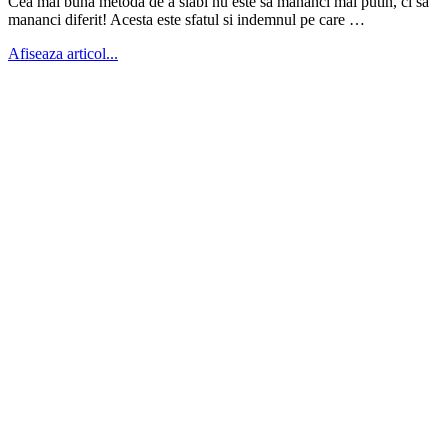
Cea mai buna metoda de a slabi nu este sa mananci mai putin, ci sa
mananci diferit! Acesta este sfatul si indemnul pe care …
Afiseaza articol...