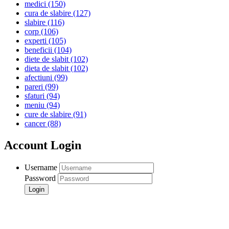
medici
(150)
cura de slabire
(127)
slabire
(116)
corp
(106)
experti
(105)
beneficii
(104)
diete de slabit
(102)
dieta de slabit
(102)
afectiuni
(99)
pareri
(99)
sfaturi
(94)
meniu
(94)
cure de slabire
(91)
cancer
(88)
Account Login
Username
Password