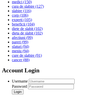
medici
(150)
cura de slabire
(127)
slabire
(116)
corp
(106)
experti
(105)
beneficii
(104)
diete de slabit
(102)
dieta de slabit
(102)
afectiuni
(99)
pareri
(99)
sfaturi
(94)
meniu
(94)
cure de slabire
(91)
cancer
(88)
Account Login
Username
Password