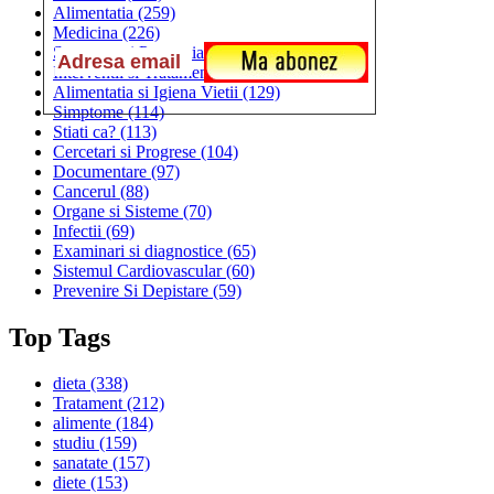
Alimentatia
(259)
Medicina
(226)
Sanatatea si Preventia
(170)
Interventii si Tratamente
(167)
Alimentatia si Igiena Vietii
(129)
Simptome
(114)
Stiati ca?
(113)
Cercetari si Progrese
(104)
Documentare
(97)
Cancerul
(88)
Organe si Sisteme
(70)
Infectii
(69)
Examinari si diagnostice
(65)
Sistemul Cardiovascular
(60)
Prevenire Si Depistare
(59)
Top Tags
dieta
(338)
Tratament
(212)
alimente
(184)
studiu
(159)
sanatate
(157)
diete
(153)