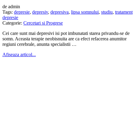
de admin
Tags:
depresie
,
depresiv
,
depresiva
,
lipsa somnului
,
studiu
,
tratament
depresie
Categorie:
Cercetari si Progrese
Cei care sunt mai depresivi isi pot imbunatati starea privandu-se de
somn. Aceasta terapie neobisnuita are ca efect refacerea anumitor
regiuni cerebrale, anunta specialistii …
Afiseaza articol...