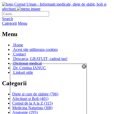
Corpul Uman - Informatii medicale, diete de slabit, boli si
afectiuni
Search
Categorii
Menu
Menu
Home
Acest site utilizeaza cookies
Contact
Descarca, GRATUIT, cadoul tau!
Dictionar medical
Dr. Cristina IANUC
Linkuri utile
Categorii
Diete si cure de slabire
(706)
Afectiuni si Boli
(401)
Corpul de la A la Z
(315)
Medicina Naturista
(308)
Anatomie
(295)