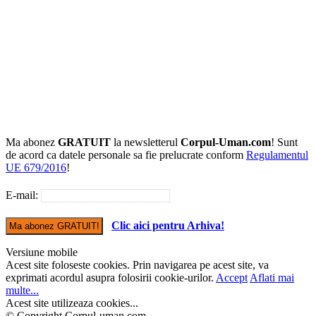
Ma abonez
GRATUIT
la newsletterul
Corpul-Uman.com
! Sunt
de acord ca datele personale sa fie prelucrate conform
Regulamentul
UE 679/2016
!
E-mail:
Clic aici pentru Arhiva!
Versiune mobile
Acest site foloseste cookies. Prin navigarea pe acest site, va
exprimati acordul asupra folosirii cookie-urilor.
Accept
Aflati mai
multe...
Acest site utilizeaza cookies...
© Copyright Corpul-uman.com