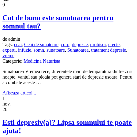
9
Cat de buna este sunatoarea pentru
somnul tau?
de admin
Tags:
ceai
,
Ceai de sunatoare
,
corp
,
depresie
,
drobisor
,
efecte
,
experti
,
infuzie
,
somn
,
sunatoare
,
Sunatoarea
,
tratament depresie
,
vreme
Categorie:
Medicina Naturista
Sunatoarea Vremea rece, diferentele mari de temparatura dintre zi si
noapte, vantul sau ploaia pot genera stari de depresie usoara. Pentru
a combate aceste …
Afiseaza articol...
1
nov.
26
Esti depresiv(a)? Lipsa somnului te poate
ajuta!