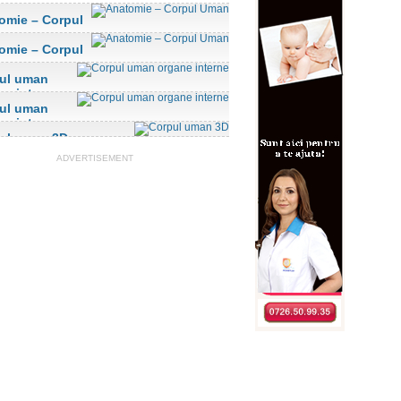
omie – Corpul
n
omie – Corpul
n
ul uman
ne interne
ul uman
ne interne
ul uman 3D
ADVERTISEMENT