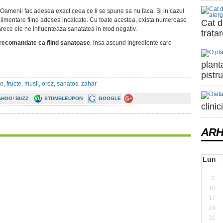
Oamenii fac adesea exact ceea ce li se spune sa nu faca. Si in cazul
e alimentare fiind adesea incalcate. Cu toate acestea, exista numeroase
Cat d
oarece ele ne influenteaza sanatatea in mod negativ.
trata
recomandate ca fiind sanatoase
, insa ascund ingrediente care
plant
pistru
re
,
fructe
,
musli
,
orez
,
sanatos
,
zahar
AHOO! BUZZ
STUMBLEUPON
GOOGLE
clini
ARH
Lun
3
10
17
24
31