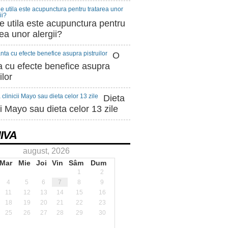
e utila este acupunctura pentru
rea unor alergii?
O
a cu efecte benefice asupra
ilor
Dieta
cii Mayo sau dieta celor 13 zile
IVA
august, 2026
Mar
Mie
Joi
Vin
Sâm
Dum
1
2
4
5
6
7
8
9
11
12
13
14
15
16
18
19
20
21
22
23
25
26
27
28
29
30