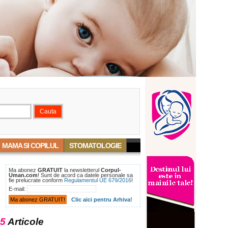
MAMA SI COPILUL
STOMATOLOGIE
Ma abonez
GRATUIT
la newsletterul
Corpul-
Uman.com
! Sunt de acord ca datele personale sa
fie prelucrate conform
Regulamentul UE 679/2016
!
E-mail:
Clic aici pentru Arhiva!
5
Articole