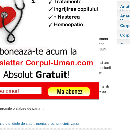
Anat
Uma
Anat
Dieta cu varza si orez –
Uma
slabesti 7 kg in 14 zile
Corp
orga
Publicat pe 22 apr. 2015 at 1:03am
Corp
Varza
poate fi considerata un adevarat
medicament
orga
naturist
. Din cele mai vechi timpuri, acest aliment
Corp
minune a fost recomandat in peste 100 de afectiuni
ale organismului, inclusiv cancer.
Orezul
este cel mai consumat aliment din lume si are
si el numeroase
beneficii
, precum reducerea tensiunii
arteriale, reducerea colesterolului sau o digestie
usoara.
Bazandu-ne pe aceste calitati ale celor 2 alimente, iti
recomandam o
dieta de slabire
bazata exclusiv pe
varza
si pe
orez
.
 promite o slabire de pana…
a
,
diete
,
diete de slabit
,
meniu
,
orez
,
principii
,
varza