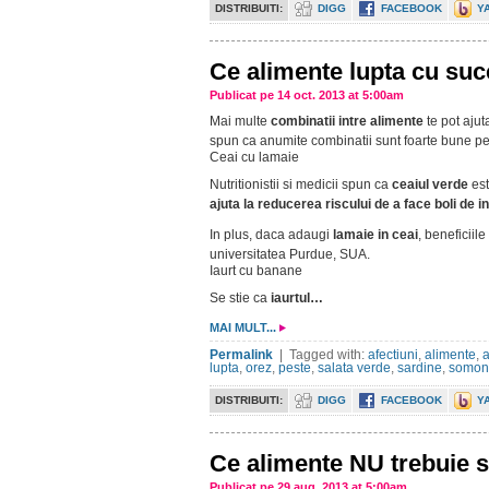
DISTRIBUITI:
DIGG
FACEBOOK
Y
Ce alimente lupta cu suc
Publicat pe 14 oct. 2013 at 5:00am
Mai multe
combinatii intre alimente
te pot ajut
spun ca anumite combinatii sunt foarte bune p
Ceai cu lamaie
Nutritionistii si medicii spun ca
ceaiul verde
est
ajuta la reducerea riscului de a face boli de 
In plus, daca adaugi
lamaie in ceai
, beneficiil
universitatea Purdue, SUA.
Iaurt cu banane
Se stie ca
iaurtul…
MAI MULT...
Permalink
| Tagged with:
afectiuni
,
alimente
,
lupta
,
orez
,
peste
,
salata verde
,
sardine
,
somon
DISTRIBUITI:
DIGG
FACEBOOK
Y
Ce alimente NU trebuie 
Publicat pe 29 aug. 2013 at 5:00am