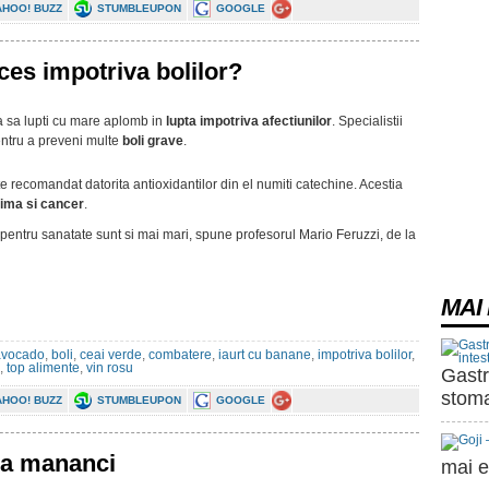
AHOO! BUZZ
STUMBLEUPON
GOOGLE
ces impotriva bolilor?
a sa lupti cu mare aplomb in
lupta impotriva afectiunilor
. Specialistii
entru a preveni multe
boli grave
.
e recomandat datorita antioxidantilor din el numiti catechine. Acestia
inima si cancer
.
e pentru sanatate sunt si mai mari, spune profesorul Mario Feruzzi, de la
MAI 
avocado
,
boli
,
ceai verde
,
combatere
,
iaurt cu banane
,
impotriva bolilor
,
,
top alimente
,
vin rosu
Gastr
stoma
AHOO! BUZZ
STUMBLEUPON
GOOGLE
sa mananci
mai e