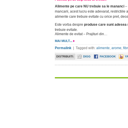
Alimente pe care NU trebuie sa le mananci
– 
mancarii, acest lucru este adevarat, restrictiil
alimente care trebuie evitate cu orice pret, de
Este vorba despre
produse care sunt adesea 
trebuie evitate.
Alimente de evitat – Prajituri din…
MAI MULT...
Permalink
| Tagged with:
alimente
,
arome
,
fib
DISTRIBUITI:
DIGG
FACEBOOK
Y