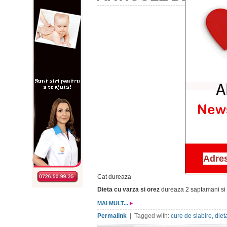
Cat dureaza
Dieta cu varza si orez
dureaza 2 saptamani si
MAI MULT...
Permalink
| Tagged with:
cure de slabire
,
diet