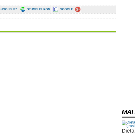
AHOO! BUZZ
STUMBLEUPON
GOOGLE
MAI 
Dieta