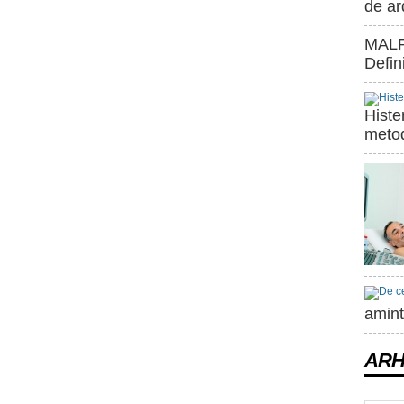
de ar
MALP
Defini
Histe
meto
amint
ARH