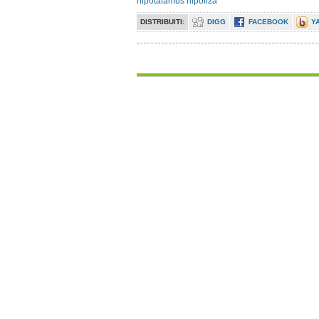
hipotalamus hipofiza
DISTRIBUITI:
DIGG
FACEBOOK
Y