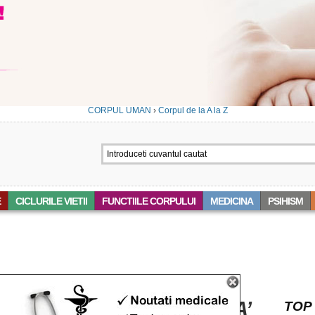
CORPUL UMAN
›
Corpul de la A la Z
E
CICLURILE VIETII
FUNCTIILE CORPULUI
MEDICINA
PSIHISM
 ‘HIPOTALAMUS HIPOFIZA’
TOP