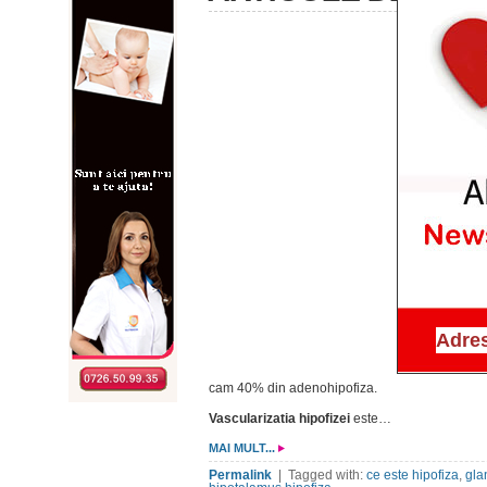
cam 40% din adenohipofiza.
Vascularizatia hipofizei
este…
MAI MULT...
Permalink
| Tagged with:
ce este hipofiza
,
gla