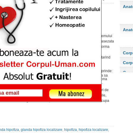
Anat
Hipofiza
Publicat pe 12 feb. 2012 at 8:52pm
Hipofiza
Anat
Hipofiza
este al doilea element circulant al sistemului
hipotalamo-hipofizar, fiind o glanda endocrina asezata
pe seaua turceasca a osului sfenoid, avand o forma
ovala, cu diametrul anteroposterior de 1 cm,
Corp
transversal de 1,5 cm si vertical de 0,7 cm, cantarind
orga
Corp
0,5 – 0,6 g.
orga
Aspectul macroscopic a hipofizei
de adult cuprinde:
Corp
lobul anterior sau adenohipofiza cu prelungirea sa
denumita pars tuberalis; lobul intrmediar sau zona
intermediara; lobul posterior sau neurohipofiza.
Din punct de vedere histologic se disting 5 feluri de
celule: alfa acidofile, beta acidofile, delta bazofile,
gama bazofile, cromofobe. Celulele acidofile ocupa
nda hipofiza
,
glanda hipofiza localizare
,
hipofiza
,
hipofiza localizare
,