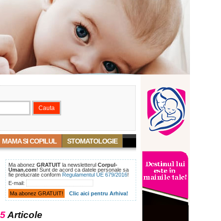
MAMA SI COPILUL
STOMATOLOGIE
Ma abonez
GRATUIT
la newsletterul
Corpul-
Uman.com
! Sunt de acord ca datele personale sa
fie prelucrate conform
Regulamentul UE 679/2016
!
E-mail:
Clic aici pentru Arhiva!
5
Articole