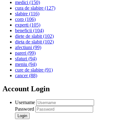
medici
(150)
cura de slabire
(127)
slabire
(116)
corp
(106)
experti
(105)
beneficii
(104)
diete de slabit
(102)
dieta de slabit
(102)
afectiuni
(99)
pareri
(99)
sfaturi
(94)
meniu
(94)
cure de slabire
(91)
cancer
(88)
Account Login
Username
Password