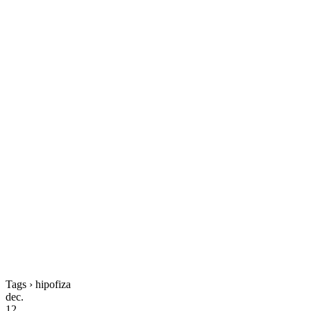
Tags › hipofiza
dec.
12