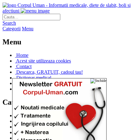
Corpul Uman - Informatii medicale, diete de slabit, boli si
afectiuni
Search
Categorii
Menu
Menu
Home
Acest site utilizeaza cookies
Contact
Descarca, GRATUIT, cadoul tau!
Dictionar medical
Dr. Cristina IANUC
Linkuri utile
Categorii
Diete si cure de slabire
(706)
Afectiuni si Boli
(401)
Corpul de la A la Z
(315)
Medicina Naturista
(308)
Anatomie
(295)