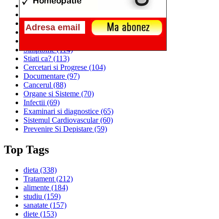
Alimentatia
(259)
Medicina
(226)
Sanatatea si Preventia
(170)
Interventii si Tratamente
(167)
Alimentatia si Igiena Vietii
(129)
Simptome
(114)
Stiati ca?
(113)
Cercetari si Progrese
(104)
Documentare
(97)
Cancerul
(88)
Organe si Sisteme
(70)
Infectii
(69)
Examinari si diagnostice
(65)
Sistemul Cardiovascular
(60)
Prevenire Si Depistare
(59)
Top Tags
dieta
(338)
Tratament
(212)
alimente
(184)
studiu
(159)
sanatate
(157)
diete
(153)