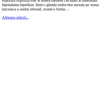
Hipofiza Hipofiza este al doilea element circulant al sistemului
hipotalamo-hipofizar, fiind o glanda endocrina asezata pe seaua
turceasca a osului sfenoid, avand o forma …
Afiseaza articol...