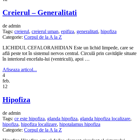
Creierul – Generalitati
de admin
Tags:
creierul
,
creierul uman
,
epifiza
,
generalitati
,
hipofiza
Categorie:
Corpul de la A la Z
LICHIDUL CEFALORAHIDIAN Este un lichid limpede, care se
află peste tot în sistemul nervos central. Circulă prin cavităţile situate
în interiorul encefalu-lui (ventriculi), apoi …
Afiseaza articol...
4
feb.
12
Hipofiza
de admin
Tags:
ce este hipofiza
,
glanda hipofiza
,
glanda hipofiza localizare
,
hipofiza
,
hipofiza localizare
,
hipotalamus hipofiza
Categorie:
Corpul de la A la Z