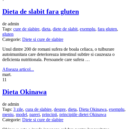
Dieta de slabit fara gluten
de admin
Tags:
cure de slabire
,
dieta
,
diete de slabit
,
exemplu
,
fara gluten
,
gluten
Categorie:
Diete si cure de slabire
Unul dintre 200 de romani sufera de boala celiaca, o tulburare
autoimunitara care deterioreaza intestinul subtire si cauzeaza o
deficienta nutritionala. Persoanele care sufera …
Afiseaza articol...
mart.
11
Dieta Okinawa
de admin
Tags:
3 zile
,
cura de slabire
,
despre
,
dieta
,
Dieta Okinawa
,
exemplu
,
meniu
,
model
,
pareri
,
principii
,
principiile dietei Okinawa
Categorie:
Diete si cure de slabire