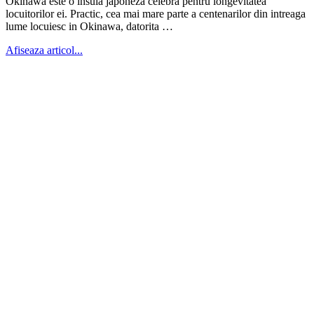
Okinawa este o insula japoneza celebra pentru longevitatea
locuitorilor ei. Practic, cea mai mare parte a centenarilor din intreaga
lume locuiesc in Okinawa, datorita …
Afiseaza articol...