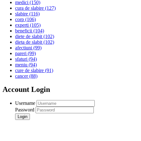
medici
(150)
cura de slabire
(127)
slabire
(116)
corp
(106)
experti
(105)
beneficii
(104)
diete de slabit
(102)
dieta de slabit
(102)
afectiuni
(99)
pareri
(99)
sfaturi
(94)
meniu
(94)
cure de slabire
(91)
cancer
(88)
Account Login
Username
Password