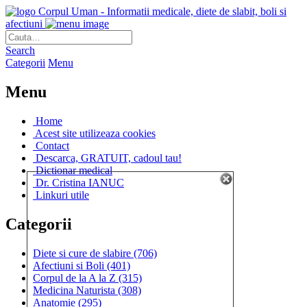
Corpul Uman - Informatii medicale, diete de slabit, boli si
afectiuni
Search
Categorii
Menu
Menu
Home
Acest site utilizeaza cookies
Contact
Descarca, GRATUIT, cadoul tau!
Dictionar medical
Dr. Cristina IANUC
Linkuri utile
Categorii
Diete si cure de slabire
(706)
Afectiuni si Boli
(401)
Corpul de la A la Z
(315)
Medicina Naturista
(308)
Anatomie
(295)