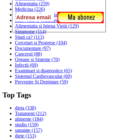
Alimentatia
(259)
Medicina
(226)
Sanatatea si Preventia
(170)
Interventii si Tratamente
(167)
Alimentatia si Igiena Vietii
(129)
Simptome
(114)
Stiati ca?
(113)
Cercetari si Progrese
(104)
Documentare
(97)
Cancerul
(88)
Organe si Sisteme
(70)
Infectii
(69)
Examinari si diagnostice
(65)
Sistemul Cardiovascular
(60)
Prevenire Si Depistare
(59)
Top Tags
dieta
(338)
Tratament
(212)
alimente
(184)
studiu
(159)
sanatate
(157)
diete
(153)