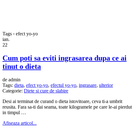
Tags › efect yo-yo
ian.
22
Cum poti sa eviti ingrasarea dupa ce ai
tinut o dieta
de admin
Tags:
dieta
,
efect yo-yo
,
efectul yo-yo
,
ingrasare
,
ulterior
Categorie:
Diete si cure de slabire
Desi ai terminat de curand o dieta istovitoare, ceva ti-a umbrit
reusita. Fara sa-ti dai seama, toate kilogramele pe care le-ai pierdut
in timpul …
Afiseaza articol...