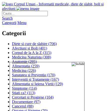
Corpul Uman - Informatii medicale, diete de slabit, boli si
afectiuni
Search
Categorii
Menu
Categorii
Diete si cure de slabire
(706)
Afectiuni si Boli
(401)
Corpul de la A la Z
(315)
Medicina Naturista
(308)
Anatomie
(295)
Alimentatia
(259)
Medicina
(226)
Sanatatea si Preventia
(170)
Interventii si Tratamente
(167)
Alimentatia si Igiena Vietii
(129)
Simptome
(114)
Stiati ca?
(113)
Cercetari si Progrese
(104)
Documentare
(97)
Cancerul
(88)
Organe si Sisteme
(70)