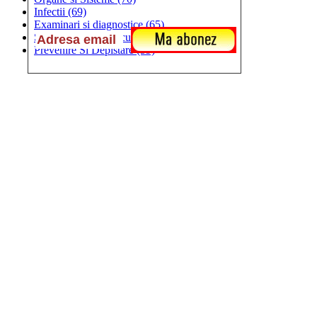
Infectii
(69)
Examinari si diagnostice
(65)
Sistemul Cardiovascular
(60)
Prevenire Si Depistare
(59)