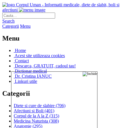
Corpul Uman - Informatii medicale, diete de slabit, boli si
afectiuni
Search
Categorii
Menu
Menu
Home
Acest site utilizeaza cookies
Contact
Descarca, GRATUIT, cadoul tau!
Dictionar medical
Dr. Cristina IANUC
Linkuri utile
Categorii
Diete si cure de slabire
(706)
Afectiuni si Boli
(401)
Corpul de la A la Z
(315)
Medicina Naturista
(308)
Anatomie
(295)