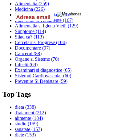
Alimentatia
(259)
Medicina
(226)
Sanatatea si Preventia
(170)
Interventii si Tratamente
(167)
Alimentatia si Igiena Vietii
(129)
Simptome
(114)
Stiati ca?
(113)
Cercetari si Progrese
(104)
Documentare
(97)
Cancerul
(88)
Organe si Sisteme
(70)
Infectii
(69)
Examinari si diagnostice
(65)
Sistemul Cardiovascular
(60)
Prevenire Si Depistare
(59)
Top Tags
dieta
(338)
Tratament
(212)
alimente
(184)
studiu
(159)
sanatate
(157)
diete
(153)