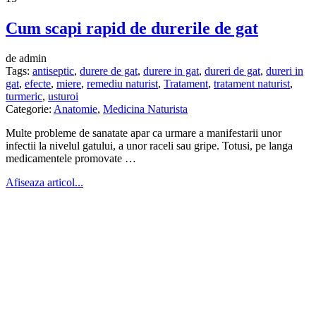
Cum scapi rapid de durerile de gat
de admin
Tags:
antiseptic
,
durere de gat
,
durere in gat
,
dureri de gat
,
dureri in
gat
,
efecte
,
miere
,
remediu naturist
,
Tratament
,
tratament naturist
,
turmeric
,
usturoi
Categorie:
Anatomie
,
Medicina Naturista
Multe probleme de sanatate apar ca urmare a manifestarii unor
infectii la nivelul gatului, a unor raceli sau gripe. Totusi, pe langa
medicamentele promovate …
Afiseaza articol...