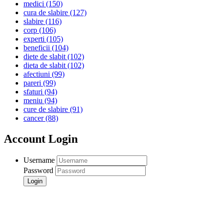
medici
(150)
cura de slabire
(127)
slabire
(116)
corp
(106)
experti
(105)
beneficii
(104)
diete de slabit
(102)
dieta de slabit
(102)
afectiuni
(99)
pareri
(99)
sfaturi
(94)
meniu
(94)
cure de slabire
(91)
cancer
(88)
Account Login
Username
Password