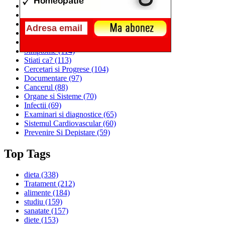
Alimentatia
(259)
Medicina
(226)
Sanatatea si Preventia
(170)
Interventii si Tratamente
(167)
Alimentatia si Igiena Vietii
(129)
Simptome
(114)
Stiati ca?
(113)
Cercetari si Progrese
(104)
Documentare
(97)
Cancerul
(88)
Organe si Sisteme
(70)
Infectii
(69)
Examinari si diagnostice
(65)
Sistemul Cardiovascular
(60)
Prevenire Si Depistare
(59)
Top Tags
dieta
(338)
Tratament
(212)
alimente
(184)
studiu
(159)
sanatate
(157)
diete
(153)