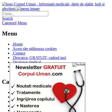
Corpul Uman - Informatii medicale, diete de slabit, boli si
afectiuni
Search
Categorii
Menu
Menu
Home
Acest site utilizeaza cookies
Contact
Descarca, GRATUIT, cadoul tau!
Dictionar medical
Dr. Cristina IANUC
Linkuri utile
Categorii
Diete si cure de slabire
(706)
Afectiuni si Boli
(401)
Corpul de la A la Z
(315)
Medicina Naturista
(308)
Anatomie
(295)