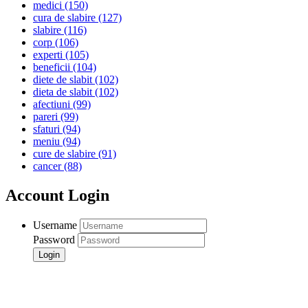
medici
(150)
cura de slabire
(127)
slabire
(116)
corp
(106)
experti
(105)
beneficii
(104)
diete de slabit
(102)
dieta de slabit
(102)
afectiuni
(99)
pareri
(99)
sfaturi
(94)
meniu
(94)
cure de slabire
(91)
cancer
(88)
Account Login
Username
Password