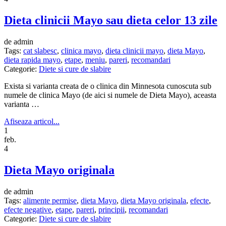
Dieta clinicii Mayo sau dieta celor 13 zile
de admin
Tags:
cat slabesc
,
clinica mayo
,
dieta clinicii mayo
,
dieta Mayo
,
dieta rapida mayo
,
etape
,
meniu
,
pareri
,
recomandari
Categorie:
Diete si cure de slabire
Exista si varianta creata de o clinica din Minnesota cunoscuta sub
numele de clinica Mayo (de aici si numele de Dieta Mayo), aceasta
varianta …
Afiseaza articol...
1
feb.
4
Dieta Mayo originala
de admin
Tags:
alimente permise
,
dieta Mayo
,
dieta Mayo originala
,
efecte
,
efecte negative
,
etape
,
pareri
,
principii
,
recomandari
Categorie:
Diete si cure de slabire