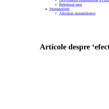
Dezvoltarea psihomotorie a copi
Bebelusul meu
Stomatologie
Afectiuni stomatologice
Articole despre ‘efec