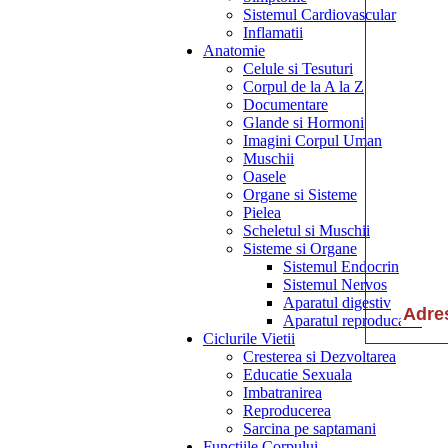
Sistemul Cardiovascular
Inflamatii
Anatomie
Celule si Tesuturi
Corpul de la A la Z
Documentare
Glande si Hormoni
Imagini Corpul Uman
Muschii
Oasele
Organe si Sisteme
Pielea
Scheletul si Muschii
Sisteme si Organe
Sistemul Endocrin
Sistemul Nervos
Aparatul digestiv
Aparatul reproducator
Ciclurile Vietii
Cresterea si Dezvoltarea
Educatie Sexuala
Imbatranirea
Reproducerea
Sarcina pe saptamani
Functiile Corpului