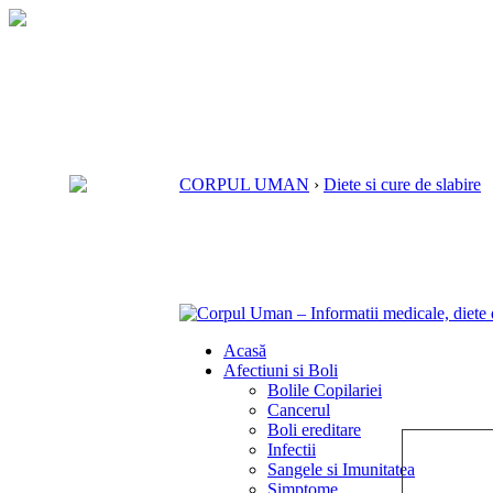
CORPUL UMAN
›
Diete si cure de slabire
Acasă
Afectiuni si Boli
Bolile Copilariei
Cancerul
Boli ereditare
Infectii
Sangele si Imunitatea
Simptome