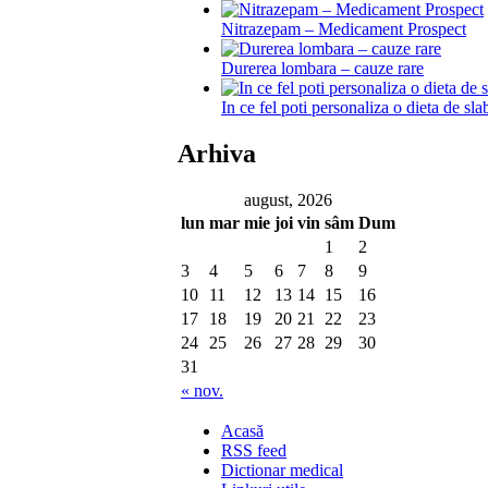
Nitrazepam – Medicament Prospect
Durerea lombara – cauze rare
In ce fel poti personaliza o dieta de sla
Arhiva
august, 2026
lun
mar
mie
joi
vin
sâm
Dum
1
2
3
4
5
6
7
8
9
10
11
12
13
14
15
16
17
18
19
20
21
22
23
24
25
26
27
28
29
30
31
« nov.
Acasă
RSS feed
Dictionar medical