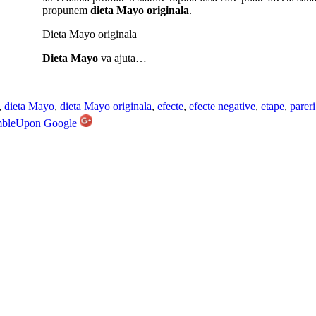
propunem
dieta Mayo originala
.
Dieta Mayo originala
Dieta Mayo
va ajuta…
,
dieta Mayo
,
dieta Mayo originala
,
efecte
,
efecte negative
,
etape
,
pareri
mbleUpon
Google