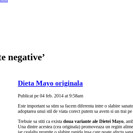
lului
te negative’
Dieta Mayo originala
Publicat pe 04 feb. 2014 at 9:58am
Este important sa stim sa facem diferenta intre o slabire sana
adoptarea unui stil de viata corect putem sa avem si un trai p
Trebuie sa stiti ca exista
doua variante ale Dietei Mayo
, amb
Una dintre acestea (cea originala) promoveaza un regim aliment
iar cealalta promite o slabire rapida insa care poate afecta sana