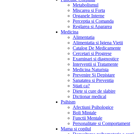
Metabolismul
Miscarea si Forta
Organele Interne
Perceptia si Comanda
Reglarea si Apararea
Medicina
Alimentatia
Alimentatia si Igiena Vietii
Catalog De Medicamente
Cercetari si Progrese
Examinari si diagnostice
Interventii si Tratamente
Medicina Naturista
Prevenire Si Depistare
Sanatatea si Preventia
Stiati ca?
Diete si cure de slabire
Dictionar medical
Psihism
Afectiuni Psihologice
Boli Mintale
Functii Mentale
Personalitate si Comportament
Mama si copilul