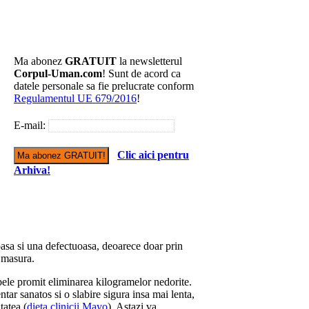
Ma abonez
GRATUIT
la newsletterul
Corpul-Uman.com
! Sunt de acord ca
datele personale sa fie prelucrate conform
Regulamentul UE 679/2016
!
E-mail:
Clic aici pentru
Arhiva!
toasa si una defectuoasa, deoarece doar prin
e masura.
ele promit eliminarea kilogramelor nedorite.
ar sanatos si o slabire sigura insa mai lenta,
tatea (
dieta clinicii Mayo
). Astazi va