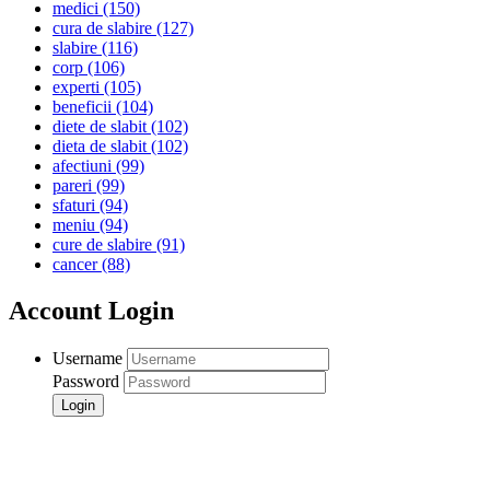
medici
(150)
cura de slabire
(127)
slabire
(116)
corp
(106)
experti
(105)
beneficii
(104)
diete de slabit
(102)
dieta de slabit
(102)
afectiuni
(99)
pareri
(99)
sfaturi
(94)
meniu
(94)
cure de slabire
(91)
cancer
(88)
Account Login
Username
Password