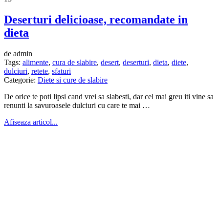
Deserturi delicioase, recomandate in
dieta
de admin
Tags:
alimente
,
cura de slabire
,
desert
,
deserturi
,
dieta
,
diete
,
dulciuri
,
retete
,
sfaturi
Categorie:
Diete si cure de slabire
De orice te poti lipsi cand vrei sa slabesti, dar cel mai greu iti vine sa
renunti la savuroasele dulciuri cu care te mai …
Afiseaza articol...