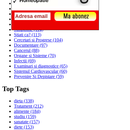
Alimentatia
(259)
Medicina
(226)
Sanatatea si Preventia
(170)
Interventii si Tratamente
(167)
Alimentatia si Igiena Vietii
(129)
Simptome
(114)
Stiati ca?
(113)
Cercetari si Progrese
(104)
Documentare
(97)
Cancerul
(88)
Organe si Sisteme
(70)
Infectii
(69)
Examinari si diagnostice
(65)
Sistemul Cardiovascular
(60)
Prevenire Si Depistare
(59)
Top Tags
dieta
(338)
Tratament
(212)
alimente
(184)
studiu
(159)
sanatate
(157)
diete
(153)