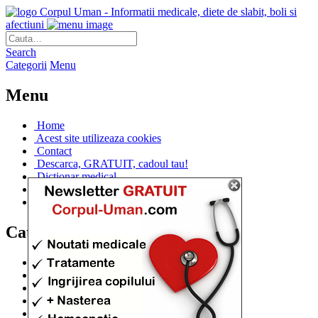
Corpul Uman - Informatii medicale, diete de slabit, boli si
afectiuni
Search
Categorii
Menu
Menu
Home
Acest site utilizeaza cookies
Contact
Descarca, GRATUIT, cadoul tau!
Dictionar medical
Dr. Cristina IANUC
Linkuri utile
Categorii
Diete si cure de slabire
(706)
Afectiuni si Boli
(401)
Corpul de la A la Z
(315)
Medicina Naturista
(308)
Anatomie
(295)