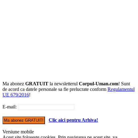
Ma abonez
GRATUIT
la newsletterul
Corpul-Uman.com
! Sunt
de acord ca datele personale sa fie prelucrate conform
Regulamentul
UE 679/2016
!
E-mail:
Clic aici pentru Arhiva!
Versiune mobile
Acest site foloseste cookies. Prin navigarea pe acest site, va