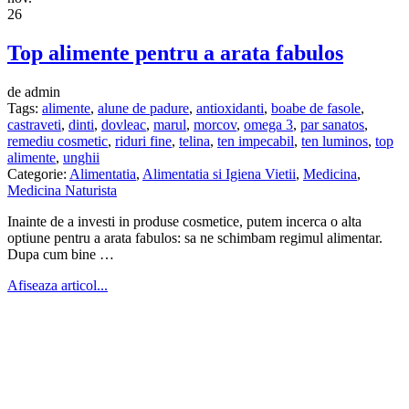
26
Top alimente pentru a arata fabulos
de admin
Tags:
alimente
,
alune de padure
,
antioxidanti
,
boabe de fasole
,
castraveti
,
dinti
,
dovleac
,
marul
,
morcov
,
omega 3
,
par sanatos
,
remediu cosmetic
,
riduri fine
,
telina
,
ten impecabil
,
ten luminos
,
top
alimente
,
unghii
Categorie:
Alimentatia
,
Alimentatia si Igiena Vietii
,
Medicina
,
Medicina Naturista
Inainte de a investi in produse cosmetice, putem incerca o alta
optiune pentru a arata fabulos: sa ne schimbam regimul alimentar.
Dupa cum bine …
Afiseaza articol...