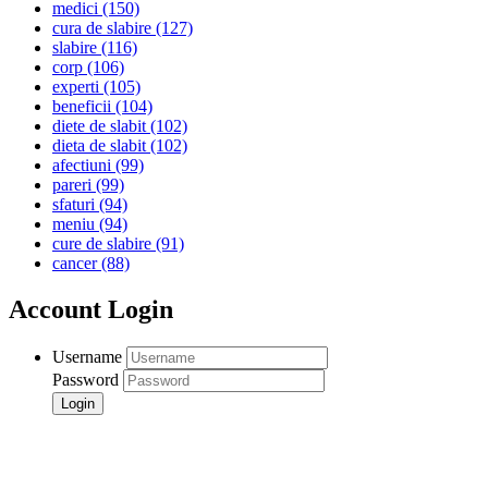
medici
(150)
cura de slabire
(127)
slabire
(116)
corp
(106)
experti
(105)
beneficii
(104)
diete de slabit
(102)
dieta de slabit
(102)
afectiuni
(99)
pareri
(99)
sfaturi
(94)
meniu
(94)
cure de slabire
(91)
cancer
(88)
Account Login
Username
Password