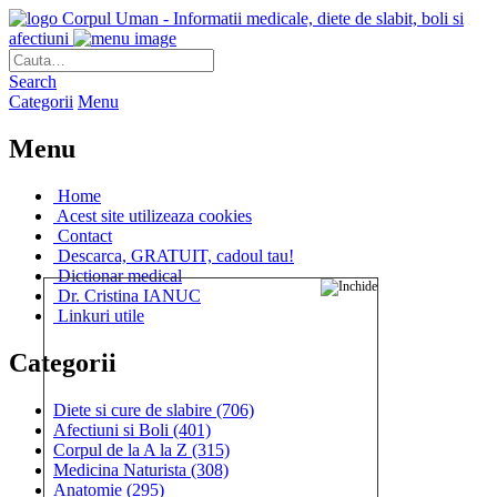
Corpul Uman - Informatii medicale, diete de slabit, boli si
afectiuni
Search
Categorii
Menu
Menu
Home
Acest site utilizeaza cookies
Contact
Descarca, GRATUIT, cadoul tau!
Dictionar medical
Dr. Cristina IANUC
Linkuri utile
Categorii
Diete si cure de slabire
(706)
Afectiuni si Boli
(401)
Corpul de la A la Z
(315)
Medicina Naturista
(308)
Anatomie
(295)