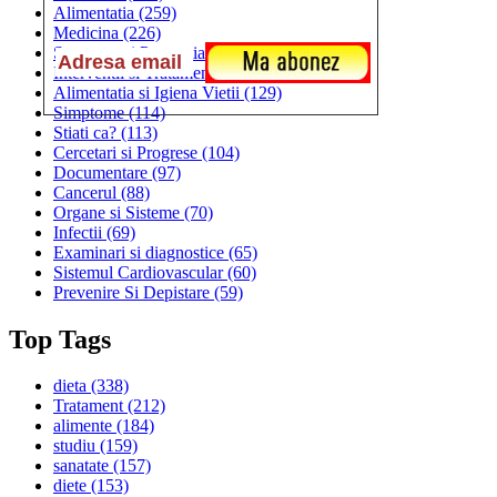
Alimentatia
(259)
Medicina
(226)
Sanatatea si Preventia
(170)
Interventii si Tratamente
(167)
Alimentatia si Igiena Vietii
(129)
Simptome
(114)
Stiati ca?
(113)
Cercetari si Progrese
(104)
Documentare
(97)
Cancerul
(88)
Organe si Sisteme
(70)
Infectii
(69)
Examinari si diagnostice
(65)
Sistemul Cardiovascular
(60)
Prevenire Si Depistare
(59)
Top Tags
dieta
(338)
Tratament
(212)
alimente
(184)
studiu
(159)
sanatate
(157)
diete
(153)