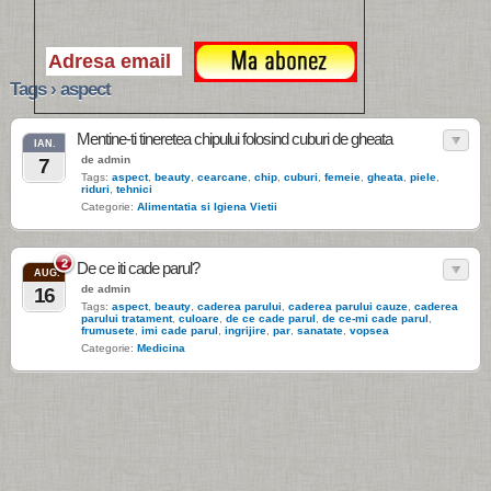
Tags › aspect
Mentine-ti tineretea chipului folosind cuburi de gheata
IAN.
de admin
7
Tags:
aspect
,
beauty
,
cearcane
,
chip
,
cuburi
,
femeie
,
gheata
,
piele
,
riduri
,
tehnici
Categorie:
Alimentatia si Igiena Vietii
2
De ce iti cade parul?
AUG.
de admin
16
Tags:
aspect
,
beauty
,
caderea parului
,
caderea parului cauze
,
caderea
parului tratament
,
culoare
,
de ce cade parul
,
de ce-mi cade parul
,
frumusete
,
imi cade parul
,
ingrijire
,
par
,
sanatate
,
vopsea
Categorie:
Medicina