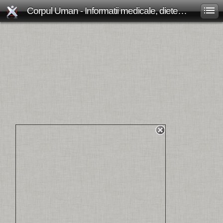
Corpul Uman - Informatii medicale, diete de slabit, boli si afectiuni