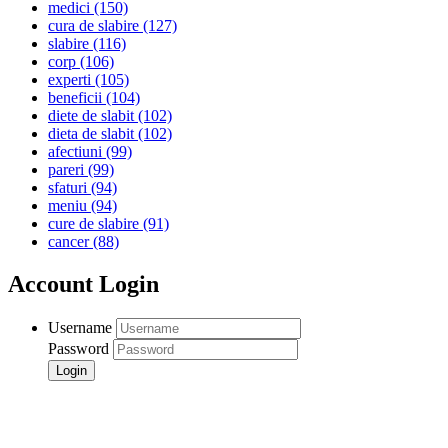
medici
(150)
cura de slabire
(127)
slabire
(116)
corp
(106)
experti
(105)
beneficii
(104)
diete de slabit
(102)
dieta de slabit
(102)
afectiuni
(99)
pareri
(99)
sfaturi
(94)
meniu
(94)
cure de slabire
(91)
cancer
(88)
Account Login
Username
Password