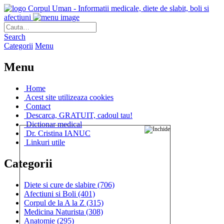
Corpul Uman - Informatii medicale, diete de slabit, boli si
afectiuni
Search
Categorii
Menu
Menu
Home
Acest site utilizeaza cookies
Contact
Descarca, GRATUIT, cadoul tau!
Dictionar medical
Dr. Cristina IANUC
Linkuri utile
Categorii
Diete si cure de slabire
(706)
Afectiuni si Boli
(401)
Corpul de la A la Z
(315)
Medicina Naturista
(308)
Anatomie
(295)