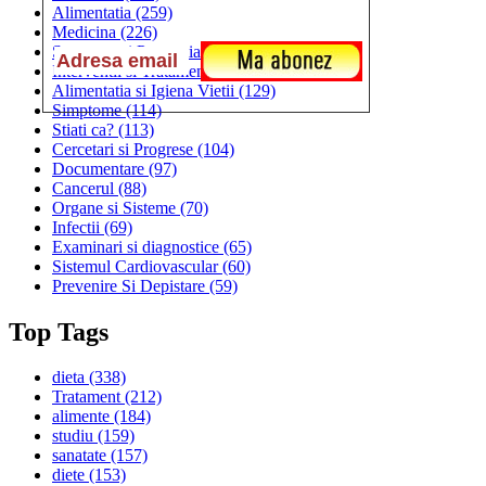
Alimentatia
(259)
Medicina
(226)
Sanatatea si Preventia
(170)
Interventii si Tratamente
(167)
Alimentatia si Igiena Vietii
(129)
Simptome
(114)
Stiati ca?
(113)
Cercetari si Progrese
(104)
Documentare
(97)
Cancerul
(88)
Organe si Sisteme
(70)
Infectii
(69)
Examinari si diagnostice
(65)
Sistemul Cardiovascular
(60)
Prevenire Si Depistare
(59)
Top Tags
dieta
(338)
Tratament
(212)
alimente
(184)
studiu
(159)
sanatate
(157)
diete
(153)