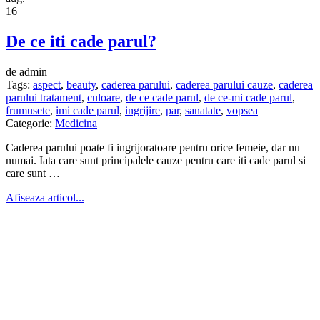
16
De ce iti cade parul?
de admin
Tags:
aspect
,
beauty
,
caderea parului
,
caderea parului cauze
,
caderea
parului tratament
,
culoare
,
de ce cade parul
,
de ce-mi cade parul
,
frumusete
,
imi cade parul
,
ingrijire
,
par
,
sanatate
,
vopsea
Categorie:
Medicina
Caderea parului poate fi ingrijoratoare pentru orice femeie, dar nu
numai. Iata care sunt principalele cauze pentru care iti cade parul si
care sunt …
Afiseaza articol...