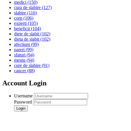
medici
(150)
cura de slabire
(127)
slabire
(116)
corp
(106)
experti
(105)
beneficii
(104)
diete de slabit
(102)
dieta de slabit
(102)
afectiuni
(99)
pareri
(99)
sfaturi
(94)
meniu
(94)
cure de slabire
(91)
cancer
(88)
Account Login
Username
Password