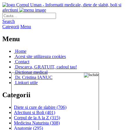
Corpul Uman - Informatii medicale, diete de slabit, boli si
afectiuni
Search
Categorii
Menu
Menu
Home
Acest site utilizeaza cookies
Contact
Descarca, GRATUIT, cadoul tau!
Dictionar medical
Dr. Cristina IANUC
Linkuri utile
Categorii
Diete si cure de slabire
(706)
Afectiuni si Boli
(401)
Corpul de la A la Z
(315)
Medicina Naturista
(308)
Anatomie
(295)