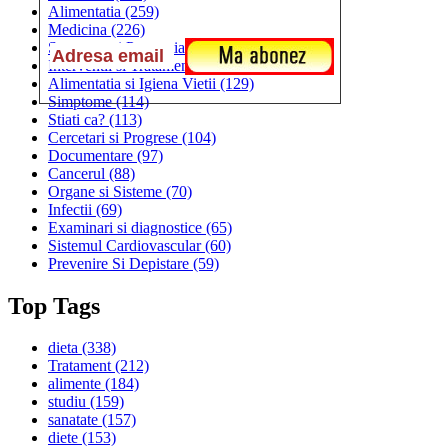
Alimentatia
(259)
Medicina
(226)
Sanatatea si Preventia
(170)
Interventii si Tratamente
(167)
Alimentatia si Igiena Vietii
(129)
Simptome
(114)
Stiati ca?
(113)
Cercetari si Progrese
(104)
Documentare
(97)
Cancerul
(88)
Organe si Sisteme
(70)
Infectii
(69)
Examinari si diagnostice
(65)
Sistemul Cardiovascular
(60)
Prevenire Si Depistare
(59)
Top Tags
dieta
(338)
Tratament
(212)
alimente
(184)
studiu
(159)
sanatate
(157)
diete
(153)