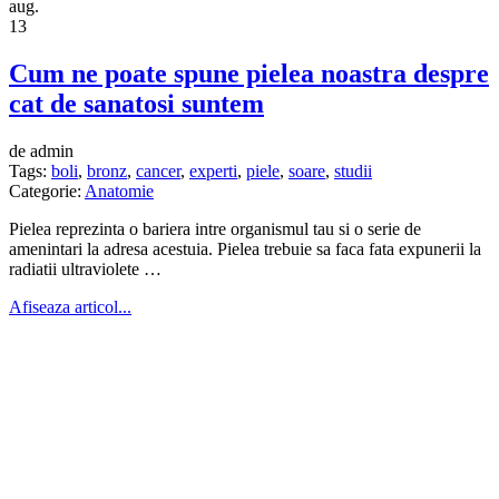
aug.
13
Cum ne poate spune pielea noastra despre
cat de sanatosi suntem
de admin
Tags:
boli
,
bronz
,
cancer
,
experti
,
piele
,
soare
,
studii
Categorie:
Anatomie
Pielea reprezinta o bariera intre organismul tau si o serie de
amenintari la adresa acestuia. Pielea trebuie sa faca fata expunerii la
radiatii ultraviolete …
Afiseaza articol...