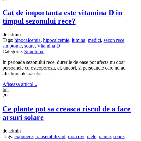
Cat de importanta este vitamina D in
timpul sezonului rece?
de admin
Tags:
hipocalcemia
,
hipocalcemie
,
lumina
,
medici
,
sezon rece
,
simptome
,
soare
,
Vitamina D
Categorie:
Simptome
In perioada sezonului rece, durerile de oase pot afecta nu doar
persoanele cu osteoporoza, ci, uneori, si persoanele care nu au
afectiuni ale oaselor. …
Afiseaza articol...
iul.
29
Ce plante pot sa creasca riscul de a face
arsuri solare
de admin
Tags:
expunere
,
fotosenibilizant
,
morcovi
,
piele
,
plante
,
soare
,