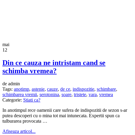
mai
12
Din ce cauza ne intristam cand se
schimba vremea?
de admin
Tags:
anotimp
,
astenie
,
cauze
,
de ce
,
indispozitie
,
schimbare
,
schimbarea vremii
,
serotonina
,
soare
,
tristete
,
vara
,
vremea
Categorie:
Stiati ca?
In anotimpul rece oamenii care sufera de indispozitii de sezon s-ar
putea descoperi cu o mina tot mai intunecata. Expertii spun ca
tulburarea provocata …
Afiseaza articol...