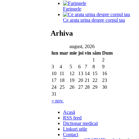
Faringele
Ce arata urina despre corpul tau
Arhiva
august, 2026
lun
mar
mie
joi
vin
sâm
Dum
1
2
3
4
5
6
7
8
9
10
11
12
13
14
15
16
17
18
19
20
21
22
23
24
25
26
27
28
29
30
31
« nov.
Acasă
RSS feed
Dictionar medical
Linkuri utile
Contact