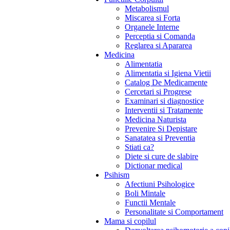
Metabolismul
Miscarea si Forta
Organele Interne
Perceptia si Comanda
Reglarea si Apararea
Medicina
Alimentatia
Alimentatia si Igiena Vietii
Catalog De Medicamente
Cercetari si Progrese
Examinari si diagnostice
Interventii si Tratamente
Medicina Naturista
Prevenire Si Depistare
Sanatatea si Preventia
Stiati ca?
Diete si cure de slabire
Dictionar medical
Psihism
Afectiuni Psihologice
Boli Mintale
Functii Mentale
Personalitate si Comportament
Mama si copilul