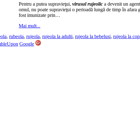
Pentru a putea supravieţui,
virusul rujeolic
a devenit un agent 
omul, nu poate supravieţui o perioadă lungă de timp în afara g
fost imunizate prin…
Mai mult...
eola
,
rubeola
,
rujeola
,
rujeola la adulti
,
rujeola la bebelusi
,
rujeola la cop
mbleUpon
Google