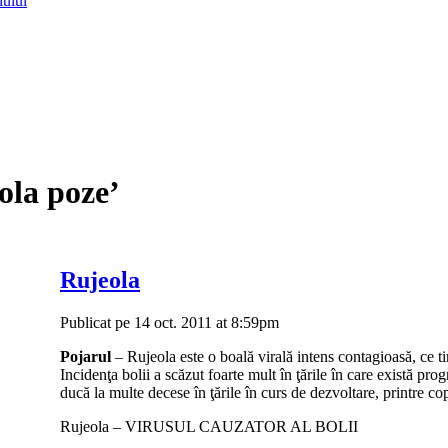
lului
ola poze’
Rujeola
Publicat pe 14 oct. 2011 at 8:59pm
Pojarul
– Rujeola este o boală virală intens contagioasă, ce t
Incidenţa bolii a scăzut foarte mult în ţările în care există pr
ducă la multe decese în ţările în curs de dezvoltare, printre cop
Rujeola – VIRUSUL CAUZATOR AL BOLII