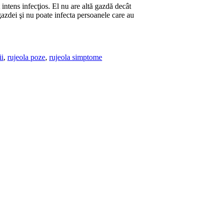
intens infecţios. El nu are altă gazdă decât
azdei şi nu poate infecta persoanele care au
ii
,
rujeola poze
,
rujeola simptome