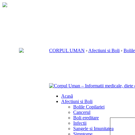
CORPUL UMAN
›
Afectiuni si Boli
›
Bolile
Acasă
Afectiuni si Boli
Bolile Copilariei
Cancerul
Boli ereditare
Infectii
Sangele si Imunitatea
Simptome