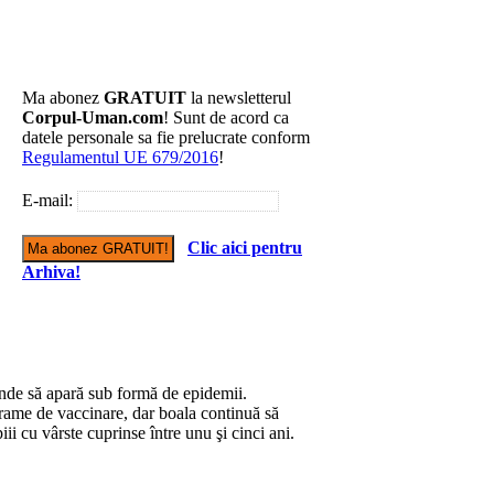
Ma abonez
GRATUIT
la newsletterul
Corpul-Uman.com
! Sunt de acord ca
datele personale sa fie prelucrate conform
Regulamentul UE 679/2016
!
E-mail:
Clic aici pentru
Arhiva!
inde să apară sub formă de epidemii.
ograme de vaccinare, dar boala continuă să
iii cu vârste cuprinse între unu şi cinci ani.