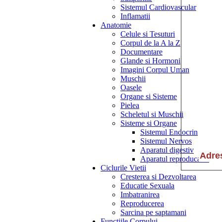
Sistemul Cardiovascular
Inflamatii
Anatomie
Celule si Tesuturi
Corpul de la A la Z
Documentare
Glande si Hormoni
Imagini Corpul Uman
Muschii
Oasele
Organe si Sisteme
Pielea
Scheletul si Muschii
Sisteme si Organe
Sistemul Endocrin
Sistemul Nervos
Aparatul digestiv
Aparatul reproducator
Ciclurile Vietii
Cresterea si Dezvoltarea
Educatie Sexuala
Imbatranirea
Reproducerea
Sarcina pe saptamani
Functiile Corpului