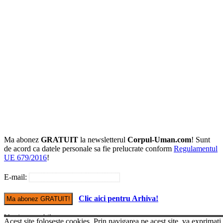
Ma abonez
GRATUIT
la newsletterul
Corpul-Uman.com
! Sunt
de acord ca datele personale sa fie prelucrate conform
Regulamentul
UE 679/2016
!
E-mail:
Clic aici pentru Arhiva!
Versiune mobile
Acest site foloseste cookies. Prin navigarea pe acest site, va exprimati