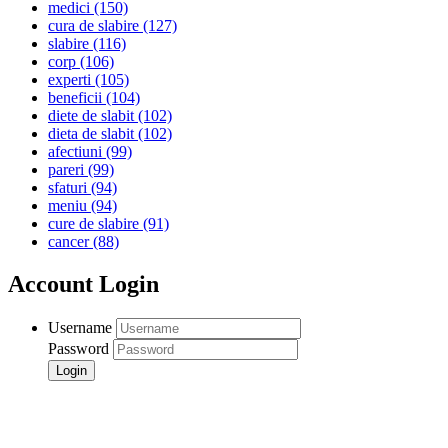
medici
(150)
cura de slabire
(127)
slabire
(116)
corp
(106)
experti
(105)
beneficii
(104)
diete de slabit
(102)
dieta de slabit
(102)
afectiuni
(99)
pareri
(99)
sfaturi
(94)
meniu
(94)
cure de slabire
(91)
cancer
(88)
Account Login
Username
Password