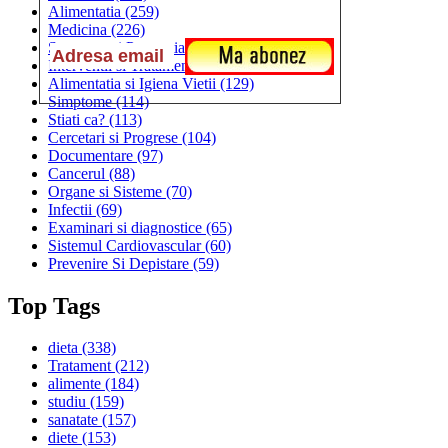
Alimentatia
(259)
Medicina
(226)
Sanatatea si Preventia
(170)
Interventii si Tratamente
(167)
Alimentatia si Igiena Vietii
(129)
Simptome
(114)
Stiati ca?
(113)
Cercetari si Progrese
(104)
Documentare
(97)
Cancerul
(88)
Organe si Sisteme
(70)
Infectii
(69)
Examinari si diagnostice
(65)
Sistemul Cardiovascular
(60)
Prevenire Si Depistare
(59)
Top Tags
dieta
(338)
Tratament
(212)
alimente
(184)
studiu
(159)
sanatate
(157)
diete
(153)