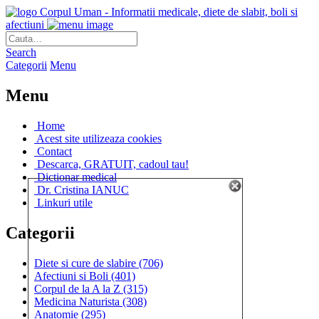
Corpul Uman - Informatii medicale, diete de slabit, boli si
afectiuni
Search
Categorii
Menu
Menu
Home
Acest site utilizeaza cookies
Contact
Descarca, GRATUIT, cadoul tau!
Dictionar medical
Dr. Cristina IANUC
Linkuri utile
Categorii
Diete si cure de slabire
(706)
Afectiuni si Boli
(401)
Corpul de la A la Z
(315)
Medicina Naturista
(308)
Anatomie
(295)