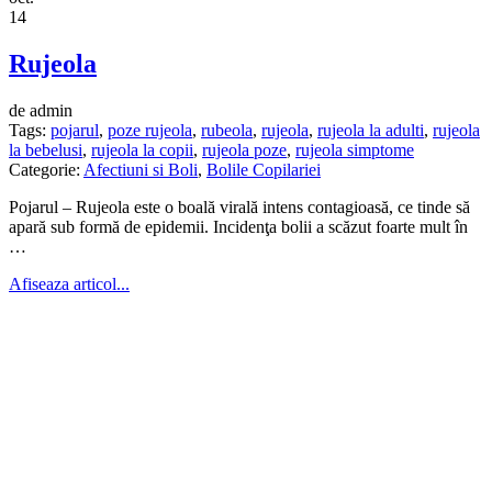
14
Rujeola
de admin
Tags:
pojarul
,
poze rujeola
,
rubeola
,
rujeola
,
rujeola la adulti
,
rujeola
la bebelusi
,
rujeola la copii
,
rujeola poze
,
rujeola simptome
Categorie:
Afectiuni si Boli
,
Bolile Copilariei
Pojarul – Rujeola este o boală virală intens contagioasă, ce tinde să
apară sub formă de epidemii. Incidenţa bolii a scăzut foarte mult în
…
Afiseaza articol...