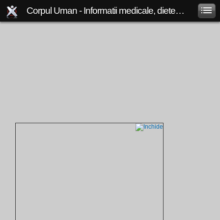
Corpul Uman - Informatii medicale, diete de slabit, boli si afectiuni