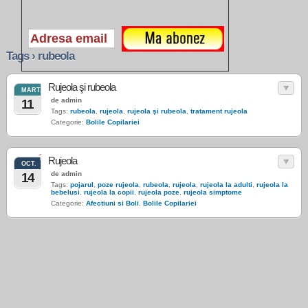
Tags › rubeola
Rujeola şi rubeola
MART.
de admin
11
Tags:
rubeola
,
rujeola
,
rujeola şi rubeola
,
tratament rujeola
Categorie:
Bolile Copilariei
1
Rujeola
OCT.
de admin
14
Tags:
pojarul
,
poze rujeola
,
rubeola
,
rujeola
,
rujeola la adulti
,
rujeola la
bebelusi
,
rujeola la copii
,
rujeola poze
,
rujeola simptome
Categorie:
Afectiuni si Boli
,
Bolile Copilariei