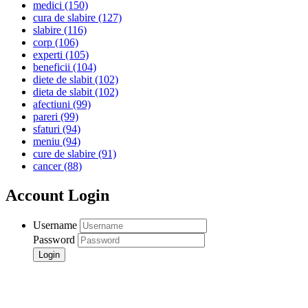
medici
(150)
cura de slabire
(127)
slabire
(116)
corp
(106)
experti
(105)
beneficii
(104)
diete de slabit
(102)
dieta de slabit
(102)
afectiuni
(99)
pareri
(99)
sfaturi
(94)
meniu
(94)
cure de slabire
(91)
cancer
(88)
Account Login
Username
Password