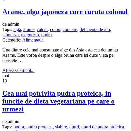
Arame, alga japoneza care curata colonul
de admin
Tags:
alga
,
arame
,
calciu
,
colon
,
curatare
,
deficienta de ido
,
japoneza
,
magneziu
,
pudra
Categorie:
Alimentatia
Una dintre cele mai consumate alge din Asia este cea denumita
Arame. Este vorba despre o alga bruna care isi duce viata pe
coastele …
Afiseaza articol...
mai
13
Cea mai potrivita pudra proteica, in
functie de dieta vegetariana pe care o
urmezi
de admin
Tags:
pudra
,
pudra proteica
,
slabire
,
tipuri
,
tipuri de pudra proteica
,