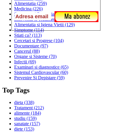
Alimentatia
(259)
Medicina
(226)
Sanatatea si Preventia
(170)
Interventii si Tratamente
(167)
Alimentatia si Igiena Vietii
(129)
Simptome
(114)
Stiati ca?
(113)
Cercetari si Progrese
(104)
Documentare
(97)
Cancerul
(88)
Organe si Sisteme
(70)
Infectii
(69)
Examinari si diagnostice
(65)
Sistemul Cardiovascular
(60)
Prevenire Si Depistare
(59)
Top Tags
dieta
(338)
Tratament
(212)
alimente
(184)
studiu
(159)
sanatate
(157)
diete
(153)