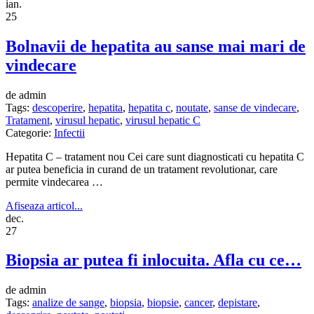
ian.
25
Bolnavii de hepatita au sanse mai mari de
vindecare
de admin
Tags:
descoperire
,
hepatita
,
hepatita c
,
noutate
,
sanse de vindecare
,
Tratament
,
virusul hepatic
,
virusul hepatic C
Categorie:
Infectii
Hepatita C – tratament nou Cei care sunt diagnosticati cu hepatita C
ar putea beneficia in curand de un tratament revolutionar, care
permite vindecarea …
Afiseaza articol...
dec.
27
Biopsia ar putea fi inlocuita. Afla cu ce…
de admin
Tags:
analize de sange
,
biopsia
,
biopsie
,
cancer
,
depistare
,