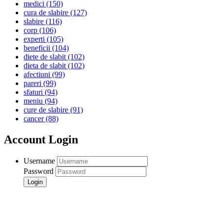
medici
(150)
cura de slabire
(127)
slabire
(116)
corp
(106)
experti
(105)
beneficii
(104)
diete de slabit
(102)
dieta de slabit
(102)
afectiuni
(99)
pareri
(99)
sfaturi
(94)
meniu
(94)
cure de slabire
(91)
cancer
(88)
Account Login
Username
Password