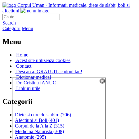
Corpul Uman - Informatii medicale, diete de slabit, boli si
afectiuni
Search
Categorii
Menu
Menu
Home
Acest site utilizeaza cookies
Contact
Descarca, GRATUIT, cadoul tau!
Dictionar medical
Dr. Cristina IANUC
Linkuri utile
Categorii
Diete si cure de slabire
(706)
Afectiuni si Boli
(401)
Corpul de la A la Z
(315)
Medicina Naturista
(308)
Anatomie
(295)