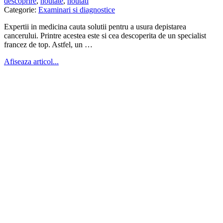
descoprire
,
noutate
,
noutati
Categorie:
Examinari si diagnostice
Expertii in medicina cauta solutii pentru a usura depistarea
cancerului. Printre acestea este si cea descoperita de un specialist
francez de top. Astfel, un …
Afiseaza articol...