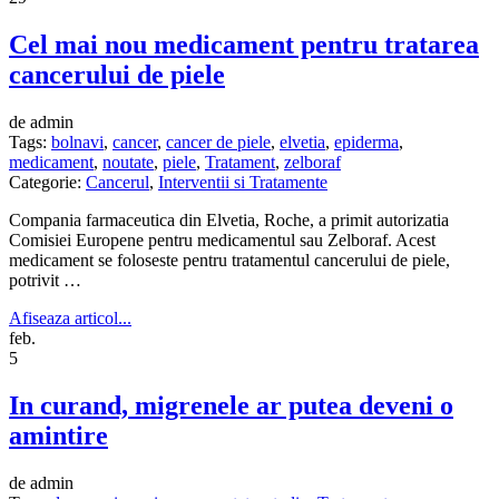
Cel mai nou medicament pentru tratarea
cancerului de piele
de admin
Tags:
bolnavi
,
cancer
,
cancer de piele
,
elvetia
,
epiderma
,
medicament
,
noutate
,
piele
,
Tratament
,
zelboraf
Categorie:
Cancerul
,
Interventii si Tratamente
Compania farmaceutica din Elvetia, Roche, a primit autorizatia
Comisiei Europene pentru medicamentul sau Zelboraf. Acest
medicament se foloseste pentru tratamentul cancerului de piele,
potrivit …
Afiseaza articol...
feb.
5
In curand, migrenele ar putea deveni o
amintire
de admin