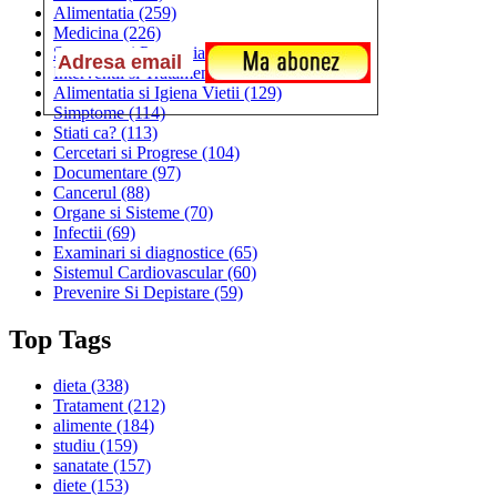
Alimentatia
(259)
Medicina
(226)
Sanatatea si Preventia
(170)
Interventii si Tratamente
(167)
Alimentatia si Igiena Vietii
(129)
Simptome
(114)
Stiati ca?
(113)
Cercetari si Progrese
(104)
Documentare
(97)
Cancerul
(88)
Organe si Sisteme
(70)
Infectii
(69)
Examinari si diagnostice
(65)
Sistemul Cardiovascular
(60)
Prevenire Si Depistare
(59)
Top Tags
dieta
(338)
Tratament
(212)
alimente
(184)
studiu
(159)
sanatate
(157)
diete
(153)