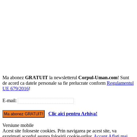
Ma abonez
GRATUIT
la newsletterul
Corpul-Uman.com
! Sunt
de acord ca datele personale sa fie prelucrate conform
Regulamentul
UE 679/2016
!
E-mail:
Clic aici pentru Arhiva!
Versiune mobile
Acest site foloseste cookies. Prin navigarea pe acest site, va
exprimati acordul asupra folosirii cookie-urilor.
Accept
Aflati mai