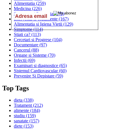
Alimentatia
(259)
Medicina
(226)
Sanatatea si Preventia
(170)
Interventii si Tratamente
(167)
Alimentatia si Igiena Vietii
(129)
Simptome
(114)
Stiati ca?
(113)
Cercetari si Progrese
(104)
Documentare
(97)
Cancerul
(88)
Organe si Sisteme
(70)
Infectii
(69)
Examinari si diagnostice
(65)
Sistemul Cardiovascular
(60)
Prevenire Si Depistare
(59)
Top Tags
dieta
(338)
Tratament
(212)
alimente
(184)
studiu
(159)
sanatate
(157)
diete
(153)