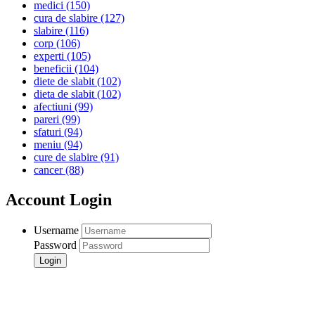
medici
(150)
cura de slabire
(127)
slabire
(116)
corp
(106)
experti
(105)
beneficii
(104)
diete de slabit
(102)
dieta de slabit
(102)
afectiuni
(99)
pareri
(99)
sfaturi
(94)
meniu
(94)
cure de slabire
(91)
cancer
(88)
Account Login
Username
Password