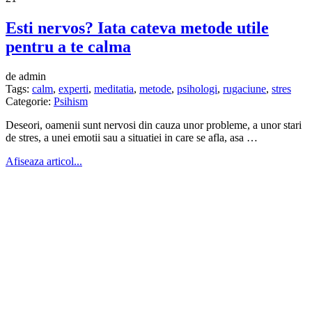
Esti nervos? Iata cateva metode utile
pentru a te calma
de admin
Tags:
calm
,
experti
,
meditatia
,
metode
,
psihologi
,
rugaciune
,
stres
Categorie:
Psihism
Deseori, oamenii sunt nervosi din cauza unor probleme, a unor stari
de stres, a unei emotii sau a situatiei in care se afla, asa …
Afiseaza articol...