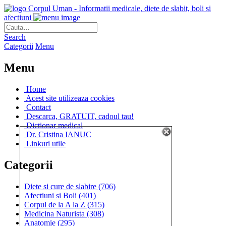
Corpul Uman - Informatii medicale, diete de slabit, boli si
afectiuni
Search
Categorii
Menu
Menu
Home
Acest site utilizeaza cookies
Contact
Descarca, GRATUIT, cadoul tau!
Dictionar medical
Dr. Cristina IANUC
Linkuri utile
Categorii
Diete si cure de slabire
(706)
Afectiuni si Boli
(401)
Corpul de la A la Z
(315)
Medicina Naturista
(308)
Anatomie
(295)