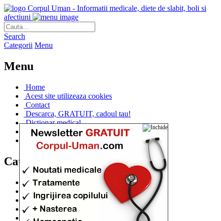
Corpul Uman - Informatii medicale, diete de slabit, boli si
afectiuni
Search
Categorii
Menu
Menu
Home
Acest site utilizeaza cookies
Contact
Descarca, GRATUIT, cadoul tau!
Dictionar medical
Dr. Cristina IANUC
Linkuri utile
Categorii
Diete si cure de slabire
(706)
Afectiuni si Boli
(401)
Corpul de la A la Z
(315)
Medicina Naturista
(308)
Anatomie
(295)