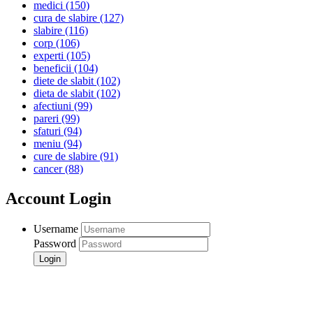
medici
(150)
cura de slabire
(127)
slabire
(116)
corp
(106)
experti
(105)
beneficii
(104)
diete de slabit
(102)
dieta de slabit
(102)
afectiuni
(99)
pareri
(99)
sfaturi
(94)
meniu
(94)
cure de slabire
(91)
cancer
(88)
Account Login
Username
Password