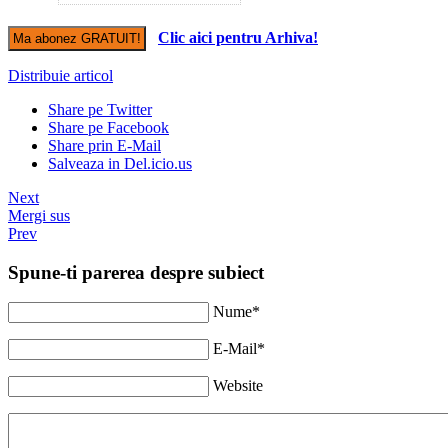
Clic aici pentru Arhiva!
Distribuie articol
Share pe Twitter
Share pe Facebook
Share prin E-Mail
Salveaza in Del.icio.us
Next
Mergi sus
Prev
Spune-ti parerea despre subiect
Nume*
E-Mail*
Website