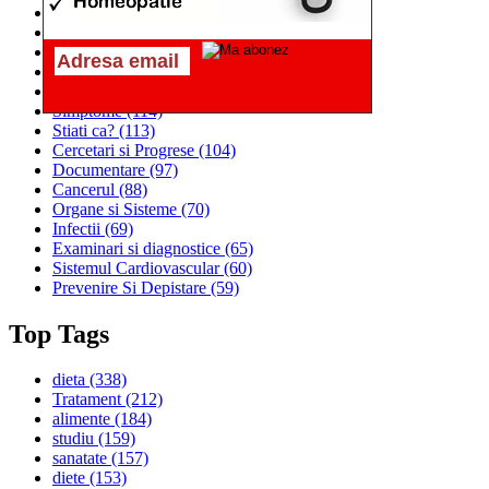
Alimentatia
(259)
Medicina
(226)
Sanatatea si Preventia
(170)
Interventii si Tratamente
(167)
Alimentatia si Igiena Vietii
(129)
Simptome
(114)
Stiati ca?
(113)
Cercetari si Progrese
(104)
Documentare
(97)
Cancerul
(88)
Organe si Sisteme
(70)
Infectii
(69)
Examinari si diagnostice
(65)
Sistemul Cardiovascular
(60)
Prevenire Si Depistare
(59)
Top Tags
dieta
(338)
Tratament
(212)
alimente
(184)
studiu
(159)
sanatate
(157)
diete
(153)