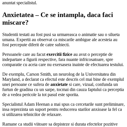
anuntat specialistul.
Anxietatea – Ce se intampla, daca faci
miscare?
Studentii testati au fost pusi sa urmareasca o animatie sau o silueta
umana. Expertii au observat ca miscarile ambigue ale acesteia au
fost percepute diferit de catre subiecti.
Persoanele care au facut
exercitii fizice
au avut o perceptie de
indepartare a figurii respective, fara nuante infricosatoare, spre
comparatie cu aceia care nu exersasera inainte de efectuarea testului.
De exemplu, Carson Smith, un neurolog de la Universitatea din
Maryland, a declarat ca efectul este descris cel mai bine de exemplul
unei persoane ce sufera de
anxietate
si care, vizual, confunda un
furtun de gradina cu un sarpe, tocmai din cauza faptului ca perceptia
de a vedea pericole la tot pasul este sporita.
Specialistul Adam Heenan a mai spus ca cercetarile sunt preliminare,
insa reprezinta un suport pentru reducerea starilor anxioase la fel ca
si utilizarea tehnicilor de relaxare.
Ramane ca studii viitoare sa depisteze si durata efectelor pozitive