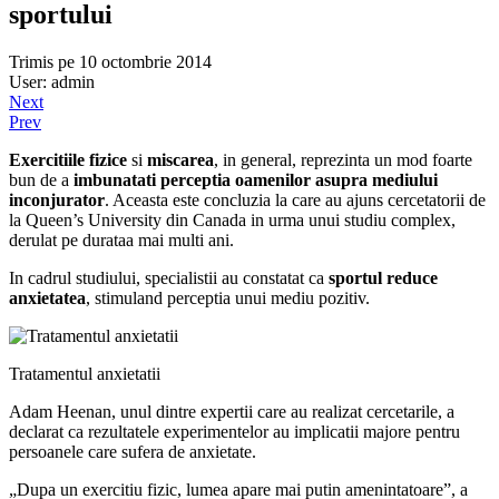
sportului
Trimis pe 10 octombrie 2014
User: admin
Next
Prev
Exercitiile fizice
si
miscarea
, in general, reprezinta un mod foarte
bun de a
imbunatati perceptia oamenilor asupra mediului
inconjurator
. Aceasta este concluzia la care au ajuns cercetatorii de
la Queen’s University din Canada in urma unui studiu complex,
derulat pe durataa mai multi ani.
In cadrul studiului, specialistii au constatat ca
sportul reduce
anxietatea
, stimuland perceptia unui mediu pozitiv.
Tratamentul anxietatii
Adam Heenan, unul dintre expertii care au realizat cercetarile, a
declarat ca rezultatele experimentelor au implicatii majore pentru
persoanele care sufera de anxietate.
„Dupa un exercitiu fizic, lumea apare mai putin amenintatoare”, a