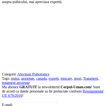
asupra psihicului, mai apreciaza expertii.
Categorii:
Afectiuni Psihologice
Tags:
ajutor
,
anxietate
,
canada
,
experti
,
miscare
,
sport
,
Tratament
,
tratament anxietate
Ma abonez
GRATUIT
la newsletterul
Corpul-Uman.com
! Sunt
de acord ca datele personale sa fie prelucrate conform
Regulamentul
UE 679/2016
!
E-mail: