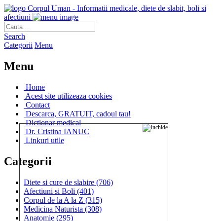
Corpul Uman - Informatii medicale, diete de slabit, boli si
afectiuni
Search
Categorii
Menu
Menu
Home
Acest site utilizeaza cookies
Contact
Descarca, GRATUIT, cadoul tau!
Dictionar medical
Dr. Cristina IANUC
Linkuri utile
Categorii
Diete si cure de slabire
(706)
Afectiuni si Boli
(401)
Corpul de la A la Z
(315)
Medicina Naturista
(308)
Anatomie
(295)