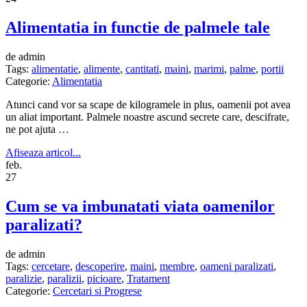
Alimentatia in functie de palmele tale
de admin
Tags:
alimentatie
,
alimente
,
cantitati
,
maini
,
marimi
,
palme
,
portii
Categorie:
Alimentatia
Atunci cand vor sa scape de kilogramele in plus, oamenii pot avea
un aliat important. Palmele noastre ascund secrete care, descifrate,
ne pot ajuta …
Afiseaza articol...
feb.
27
Cum se va imbunatati viata oamenilor
paralizati?
de admin
Tags:
cercetare
,
descoperire
,
maini
,
membre
,
oameni paralizati
,
paralizie
,
paralizii
,
picioare
,
Tratament
Categorie:
Cercetari si Progrese