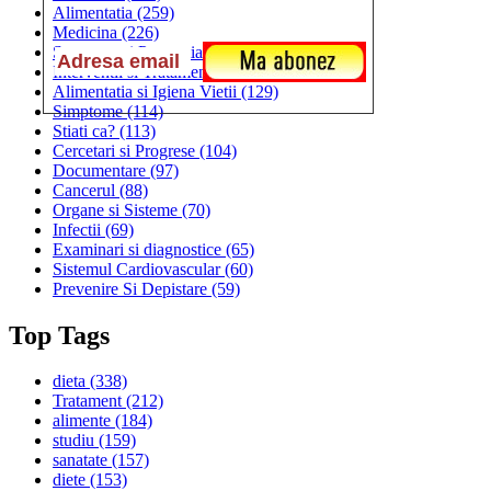
Alimentatia
(259)
Medicina
(226)
Sanatatea si Preventia
(170)
Interventii si Tratamente
(167)
Alimentatia si Igiena Vietii
(129)
Simptome
(114)
Stiati ca?
(113)
Cercetari si Progrese
(104)
Documentare
(97)
Cancerul
(88)
Organe si Sisteme
(70)
Infectii
(69)
Examinari si diagnostice
(65)
Sistemul Cardiovascular
(60)
Prevenire Si Depistare
(59)
Top Tags
dieta
(338)
Tratament
(212)
alimente
(184)
studiu
(159)
sanatate
(157)
diete
(153)