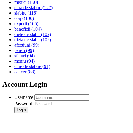
medici
(150)
cura de slabire
(127)
slabire
(116)
corp
(106)
experti
(105)
beneficii
(104)
diete de slabit
(102)
dieta de slabit
(102)
afectiuni
(99)
pareri
(99)
sfaturi
(94)
meniu
(94)
cure de slabire
(91)
cancer
(88)
Account Login
Username
Password