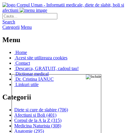
Corpul Uman - Informatii medicale, diete de slabit, boli si
afectiuni
Search
Categorii
Menu
Menu
Home
Acest site utilizeaza cookies
Contact
Descarca, GRATUIT, cadoul tau!
Dictionar medical
Dr. Cristina IANUC
Linkuri utile
Categorii
Diete si cure de slabire
(706)
Afectiuni si Boli
(401)
Corpul de la A la Z
(315)
Medicina Naturista
(308)
Anatomie
(295)