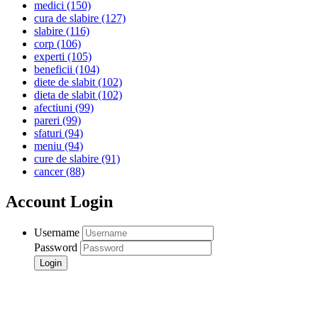
medici
(150)
cura de slabire
(127)
slabire
(116)
corp
(106)
experti
(105)
beneficii
(104)
diete de slabit
(102)
dieta de slabit
(102)
afectiuni
(99)
pareri
(99)
sfaturi
(94)
meniu
(94)
cure de slabire
(91)
cancer
(88)
Account Login
Username
Password