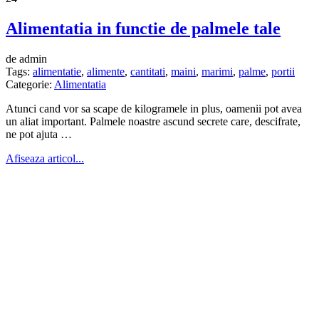
Alimentatia in functie de palmele tale
de admin
Tags:
alimentatie
,
alimente
,
cantitati
,
maini
,
marimi
,
palme
,
portii
Categorie:
Alimentatia
Atunci cand vor sa scape de kilogramele in plus, oamenii pot avea
un aliat important. Palmele noastre ascund secrete care, descifrate,
ne pot ajuta …
Afiseaza articol...