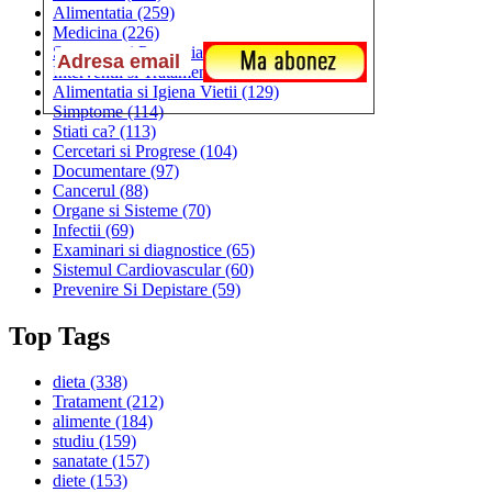
Alimentatia
(259)
Medicina
(226)
Sanatatea si Preventia
(170)
Interventii si Tratamente
(167)
Alimentatia si Igiena Vietii
(129)
Simptome
(114)
Stiati ca?
(113)
Cercetari si Progrese
(104)
Documentare
(97)
Cancerul
(88)
Organe si Sisteme
(70)
Infectii
(69)
Examinari si diagnostice
(65)
Sistemul Cardiovascular
(60)
Prevenire Si Depistare
(59)
Top Tags
dieta
(338)
Tratament
(212)
alimente
(184)
studiu
(159)
sanatate
(157)
diete
(153)