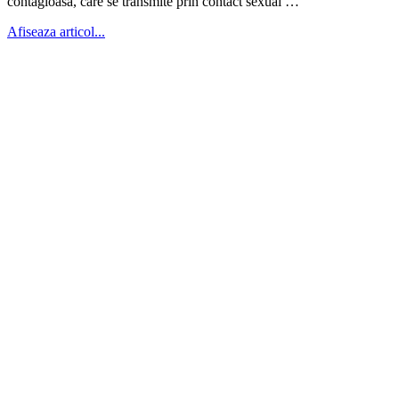
conta­gioasă, care se transmite prin contact sexual …
Afiseaza articol...