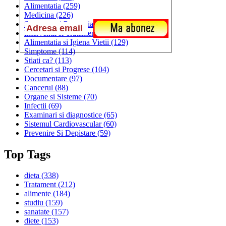
Alimentatia
(259)
Medicina
(226)
Sanatatea si Preventia
(170)
Interventii si Tratamente
(167)
Alimentatia si Igiena Vietii
(129)
Simptome
(114)
Stiati ca?
(113)
Cercetari si Progrese
(104)
Documentare
(97)
Cancerul
(88)
Organe si Sisteme
(70)
Infectii
(69)
Examinari si diagnostice
(65)
Sistemul Cardiovascular
(60)
Prevenire Si Depistare
(59)
Top Tags
dieta
(338)
Tratament
(212)
alimente
(184)
studiu
(159)
sanatate
(157)
diete
(153)