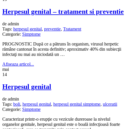
Herpesul genital – tratament si preventie
de admin
Tags:
herpesul genital
,
preventie
,
Tratament
Categorie:
Simptome
PROGNOSTIC După ce a pătruns în orga­nism, virusul herpetic
rămâ­ne cantonat în acesta defini­tiv; aproximativ 40% din subiecţii
infectaţi nu mai au niciodată un …
Afiseaza articol...
mai
14
Herpesul genital
de admin
Tags:
boli
,
herpesul genital
,
herpesul genital simptome
,
ulceratii
Categorie:
Simptome
Caracterizat printr-o erupţie cu vezicule dureroase la nivelul
organelor genitale, herpesul genital este o boală infecţioasă foarte