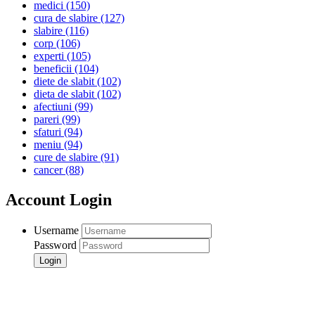
medici
(150)
cura de slabire
(127)
slabire
(116)
corp
(106)
experti
(105)
beneficii
(104)
diete de slabit
(102)
dieta de slabit
(102)
afectiuni
(99)
pareri
(99)
sfaturi
(94)
meniu
(94)
cure de slabire
(91)
cancer
(88)
Account Login
Username
Password