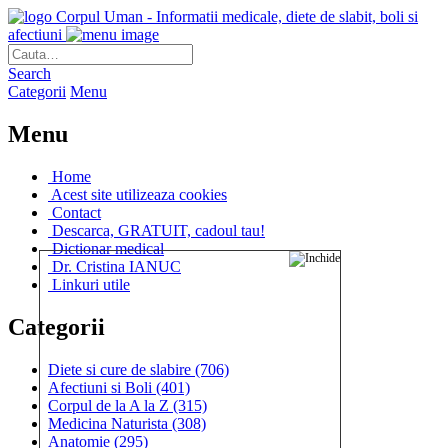
Corpul Uman - Informatii medicale, diete de slabit, boli si
afectiuni
Search
Categorii
Menu
Menu
Home
Acest site utilizeaza cookies
Contact
Descarca, GRATUIT, cadoul tau!
Dictionar medical
Dr. Cristina IANUC
Linkuri utile
Categorii
Diete si cure de slabire
(706)
Afectiuni si Boli
(401)
Corpul de la A la Z
(315)
Medicina Naturista
(308)
Anatomie
(295)