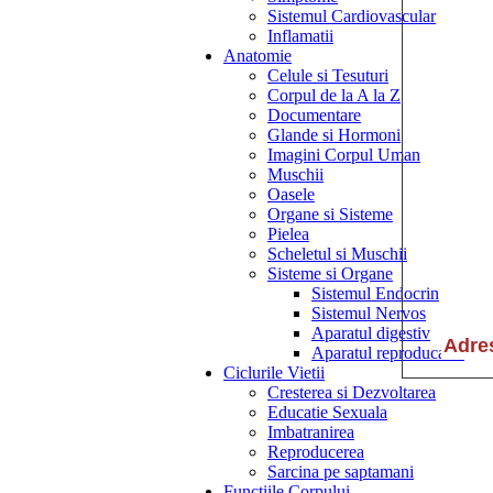
Sistemul Cardiovascular
Inflamatii
Anatomie
Celule si Tesuturi
Corpul de la A la Z
Documentare
Glande si Hormoni
Imagini Corpul Uman
Muschii
Oasele
Organe si Sisteme
Pielea
Scheletul si Muschii
Sisteme si Organe
Sistemul Endocrin
Sistemul Nervos
Aparatul digestiv
Aparatul reproducator
Ciclurile Vietii
Cresterea si Dezvoltarea
Educatie Sexuala
Imbatranirea
Reproducerea
Sarcina pe saptamani
Functiile Corpului