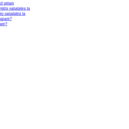
ul uman
tru sanatatea ta
pare?