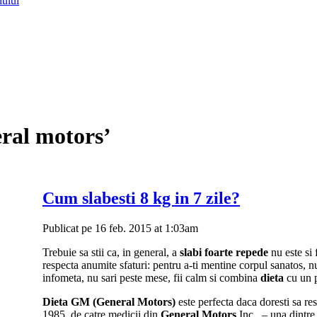
lului
eral motors’
Cum slabesti 8 kg in 7 zile?
Publicat pe 16 feb. 2015 at 1:03am
Trebuie sa stii ca, in general, a
slabi foarte repede
nu este si 
respecta anumite sfaturi: pentru a-ti mentine corpul sanatos, nu 
infometa, nu sari peste mese, fii calm si combina
dieta
cu un p
Dieta GM (General Motors)
este perfecta daca doresti sa res
1985, de catre medicii din
General Motors
Inc., – una dintr