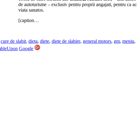
de autoturisme – exclusiv pentru proprii angajati, pentru ca ace
viata sanatos.
[caption…
,
cure de slabit
,
dieta
,
diete
,
diete de slabire
,
general motors
,
gm
,
meniu
,
mbleUpon
Google