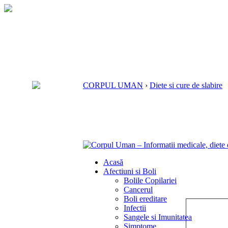
CORPUL UMAN
›
Diete si cure de slabire
Acasă
Afectiuni si Boli
Bolile Copilariei
Cancerul
Boli ereditare
Infectii
Sangele si Imunitatea
Simptome