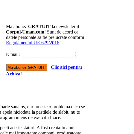
Ma abonez
GRATUIT
la newsletterul
Corpul-Uman.com
! Sunt de acord ca
datele personale sa fie prelucrate conform
Regulamentul UE 679/2016
!
E-mail:
Clic aici pentru
Arhiva!
foarte sanatos, dar nu este o problema daca se
apela niciodata la pastilele de slabit, nu te
rogram intens de exercitii fizice.
pecti aceste sfaturi. A fost creata In anul
e cele mai importante companii producatoare