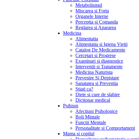
Metabolismul
Miscarea si Forta
Organele Interne
Perceptia si Comanda
Reglarea si Apararea
Medicina
Alimentatia
Alimentatia si Igiena Vietii
Catalog De Medicamente
Cercetari si Progrese
Examinari si diagnostice
Interventii si Tratamente
Medicina Naturista
Prevenire Si Depistare
Sanatatea si Preventia
Stiati ca?
Diete si cure de slabire
Dictionar medical
Psihism
Afectiuni Psihologice
Boli Mintale
Functii Mentale
Personalitate si Comportament
Mama si copilul