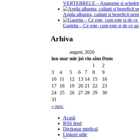
VERTEBRELE – Anatomie si schelet
Argila albastra, calitati si beneficii pen
Gastrita – Ce este, cum este si de ce a
Arhiva
august, 2026
lun
mar
mie
joi
vin
sâm
Dum
1
2
3
4
5
6
7
8
9
10
11
12
13
14
15
16
17
18
19
20
21
22
23
24
25
26
27
28
29
30
31
« nov.
Acasă
RSS feed
Dictionar medical
Linkuri utile